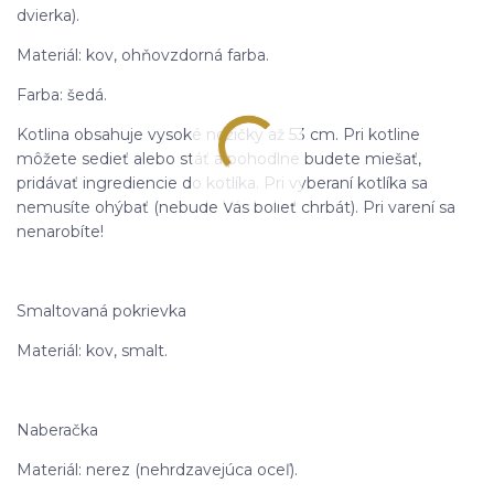
dvierka).
Materiál: kov, ohňovzdorná farba.
Farba: šedá.
Kotlina obsahuje vysoké nožičky až 53 cm. Pri kotline
môžete sedieť alebo stáť a pohodlne budete miešať,
pridávať ingrediencie do kotlíka. Pri vyberaní kotlíka sa
nemusíte ohýbať (nebude Vás bolieť chrbát). Pri varení sa
nenarobíte!
Smaltovaná pokrievka
Materiál: kov, smalt.
Naberačka
Materiál: nerez (nehrdzavejúca oceľ).