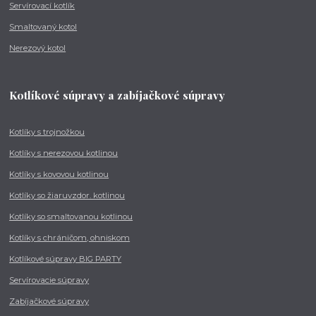
Servírovací kotlík
Smaltovaný kotol
Nerezový kotol
Kotlíkové súpravy a zabíjačkové súpravy
Kotlíky s trojnožkou
Kotlíky s nerezovou kotlinou
Kotlíky s kovovou kotlinou
Kotlíky so žiaruvzdor. kotlinou
Kotlíky so smaltovanou kotlinou
Kotlíky s chráničom, ohniskom
Kotlíkové súpravy BIG PARTY
Servírovacie súpravy
Zabíjačkové súpravy