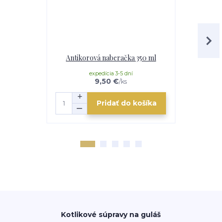
Antikorová naberačka 350 ml
Horák 7 kW
p
expedícia 3-5 dní
e
9,50 €
/
ks
Pridať do košíka
Kotlikové súpravy na guláš