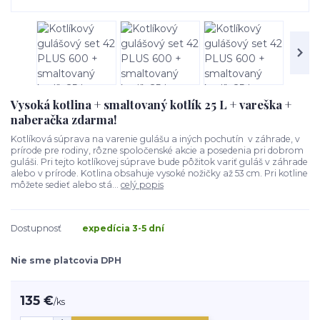
Vysoká kotlina + smaltovaný kotlík 25 L + vareška +
naberačka zdarma!
Kotlíková súprava na varenie gulášu a iných pochutín v záhrade, v
prírode pre rodiny, rôzne spoločenské akcie a posedenia pri dobrom
guláši. Pri tejto kotlíkovej súprave bude pôžitok variť guláš v záhrade
alebo v prírode. Kotlina obsahuje vysoké nožičky až 53 cm. Pri kotline
môžete sedieť alebo stá...
celý popis
Dostupnosť
expedícia 3-5 dní
Nie sme platcovia DPH
135 €
/
ks