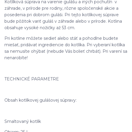
Kotlíková súprava na varenie gulášu a iných pochutín v
záhrade, v prírode pre rodiny, rôzne spoločenské akcie a
posedenia pri dobrom guláši. Pri tejto kotlíkovej súprave
bude pôžitok variť guláš v záhrade alebo v prírode. Kotlina
obsahuje vysoké nožičky až 53 cm.
Pri kotline môžete sedieť alebo stáť a pohodlne budete
miešať, pridávať ingrediencie do kotlíka. Pri vyberaní kotlíka
sa nemusíte ohýbať (nebude Vás bolieť chrbát). Pri varení sa
nenarobíte!
TECHNICKÉ PARAMETRE
Obsah kotlíkovej gulášovej súpravy:
Smaltovaný kotlík