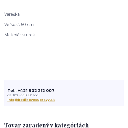
Vareška
Veľkosť: 50 cm.
Materiál: smrek.
Tel.: +421 902 212 007
od 8:00 - do 16:00 hod
info@kotlikovesupravy.sk
Tovar zaradený v kategóriách