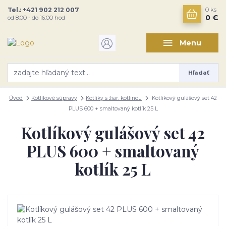
Tel.: +421 902 212 007
0
ks
0 €
od 8:00 - do 16:00 hod
Menu
Hľadať
Úvod
Kotlíkové súpravy
Kotlíky s žiar. kotlinou
Kotlíkový gulášový set 42
PLUS 600 + smaltovaný kotlík 25 L
Kotlíkový gulášový set 42
PLUS 600 + smaltovaný
kotlík 25 L