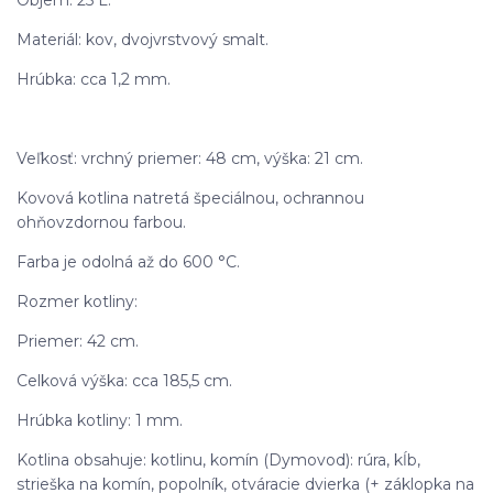
Objem: 25 L.
Materiál: kov, dvojvrstvový smalt.
Hrúbka: cca 1,2 mm.
Veľkosť: vrchný priemer: 48 cm, výška: 21 cm.
Kovová kotlina natretá špeciálnou, ochrannou
ohňovzdornou farbou.
Farba je odolná až do 600 °C.
Rozmer kotliny:
Priemer: 42 cm.
Celková výška: cca 185,5 cm.
Hrúbka kotliny: 1 mm.
Kotlina obsahuje: kotlinu, komín (Dymovod): rúra, kĺb,
strieška na komín, popolník, otváracie dvierka (+ záklopka na