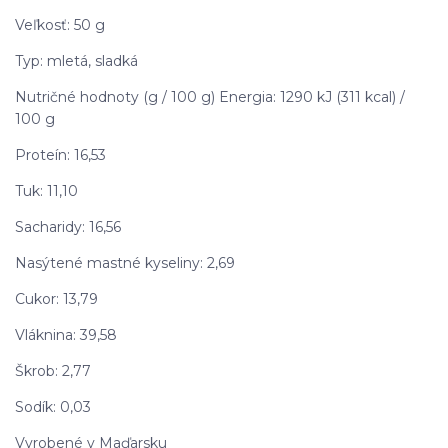
Veľkosť: 50 g
Typ: mletá, sladká
Nutričné hodnoty (g / 100 g) Energia: 1290 kJ (311 kcal) /
100 g
Proteín: 16,53
Tuk: 11,10
Sacharidy: 16,56
Nasýtené mastné kyseliny: 2,69
Cukor: 13,79
Vláknina: 39,58
Škrob: 2,77
Sodík: 0,03
Vyrobené v Maďarsku