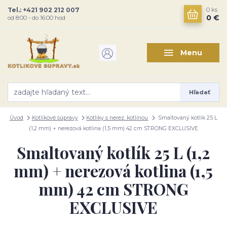
Tel.: +421 902 212 007
0
ks
0 €
od 8:00 - do 16:00 hod
Menu
Hľadať
Úvod
Kotlíkové súpravy
Kotlíky s nerez. kotlinou
Smaltovaný kotlík 25 L
(1,2 mm) + nerezová kotlina (1,5 mm) 42 cm STRONG EXCLUSIVE
Smaltovaný kotlík 25 L (1,2
mm) + nerezová kotlina (1,5
mm) 42 cm STRONG
EXCLUSIVE