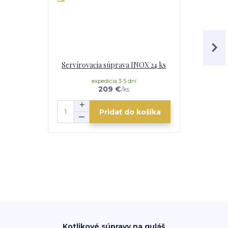
Servírovacia súprava INOX 24 ks
Nerezová ra
expedícia 3-5 dní
v ext
209 €
/
ks
Pridať do košíka
Kotlikové súpravy na guláš