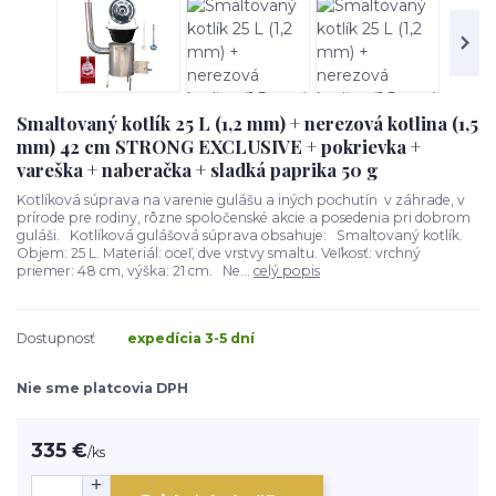
Smaltovaný kotlík 25 L (1,2 mm) + nerezová kotlina (1,5
mm) 42 cm STRONG EXCLUSIVE + pokrievka +
vareška + naberačka + sladká paprika 50 g
Kotlíková súprava na varenie gulášu a iných pochutín v záhrade, v
prírode pre rodiny, rôzne spoločenské akcie a posedenia pri dobrom
guláši. Kotlíková gulášová súprava obsahuje: Smaltovaný kotlík.
Objem: 25 L. Materiál: oceľ, dve vrstvy smaltu. Veľkosť: vrchný
priemer: 48 cm, výška: 21 cm. Ne...
celý popis
Dostupnosť
expedícia 3-5 dní
Nie sme platcovia DPH
335 €
/
ks