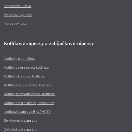
Servírovací kotlík
Smaltovaný kotol
Nerezový kotol
Kotlíkové súpravy a zabíjačkové súpravy
Kotlíky s trojnožkou
Kotlíky s nerezovou kotlinou
Kotlíky s kovovou kotlinou
Kotlíky so žiaruvzdor. kotlinou
Kotlíky so smaltovanou kotlinou
Kotlíky s chráničom, ohniskom
Kotlíkové súpravy BIG PARTY
Servírovacie súpravy
Zabíjačkové súpravy