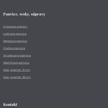
Panvice, woky, súpravy
Grilovacie súpravy
Liatinová panvica
Nerezová panvica
Oceľová panvica
Smaltovaná panvica
Nepriľnavá panvica
Wok, priemer: 31 cm
Wok, priemer: 36 cm
Kontakt