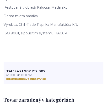
Pestovaná v oblasťi Kalocsa, Maďarsko
Doma mletá paprika
Výrobca: Chili-Trade Paprika Manufaktúra Kft.
ISO 9001, s použitím systému HACCP
Tel.: +421 902 212 007
od 8:00 - do 16:00 hod
info@kotlikovesupravy.sk
Tovar zaradený v kategóriách