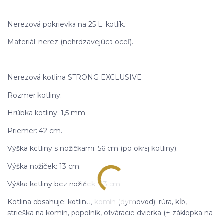
Nerezová pokrievka na 25 L. kotlík.
Materiál: nerez (nehrdzavejúca oceľ).
Nerezová kotlina STRONG EXCLUSIVE
Rozmer kotliny:
Hrúbka kotliny: 1,5 mm.
Priemer: 42 cm.
Výška kotliny s nožičkami: 56 cm (po okraj kotliny).
Výška nožiček: 13 cm.
Výška kotliny bez nožiček: 43 cm.
Kotlina obsahuje: kotlinu, komín (dymovod): rúra, kĺb,
strieška na komín, popolník, otváracie dvierka (+ záklopka na