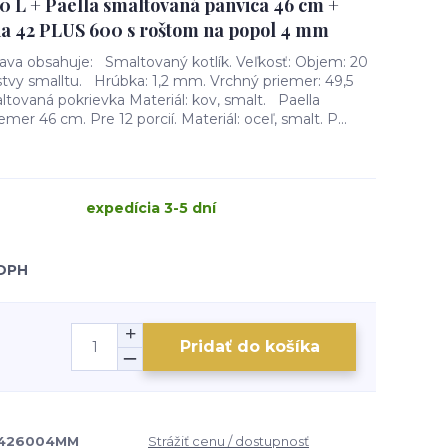
20 L + Paella smaltovaná panvica 46 cm +
na 42 PLUS 600 s roštom na popol 4 mm
rava obsahuje: Smaltovaný kotlík. Veľkosť: Objem: 20
vrstvy smalltu. Hrúbka: 1,2 mm. Vrchný priemer: 49,5
tovaná pokrievka Materiál: kov, smalt. Paella
er 46 cm. Pre 12 porcií. Materiál: oceľ, smalt. P...
expedícia 3-5 dní
 DPH
Pridať do košíka
426004MM
Strážiť cenu / dostupnosť