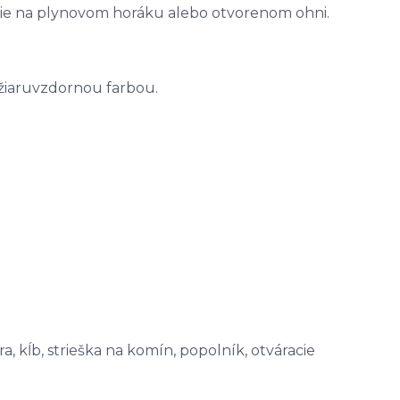
nie na plynovom horáku alebo otvorenom ohni.
 žiaruvzdornou farbou.
a, kĺb, strieška na komín, popolník, otváracie