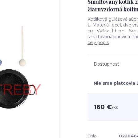
Smaltovaný kotlík 
žiaruvzdorná kotli
Kotlíková gulášová súp
L. Materiál: oceľ, dve 
cm. Výška: 19 cm. Smal
smaltovaná panvica Priem
celý popis
Dostupnosť
Nie sme platcovia
160 €
/
ks
Číslo
022046