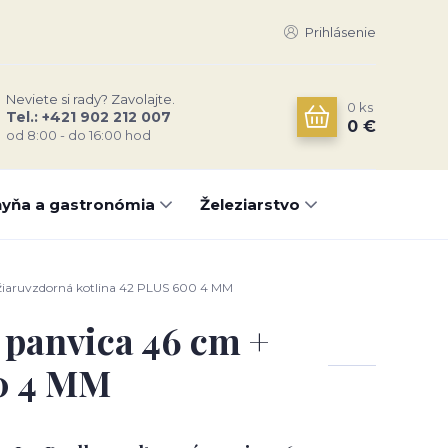
Prihlásenie
Neviete si rady? Zavolajte.
0
ks
Tel.: +421 902 212 007
0 €
od 8:00 - do 16:00 hod
yňa a gastronómia
Železiarstvo
 žiaruvzdorná kotlina 42 PLUS 600 4 MM
 panvica 46 cm +
00 4 MM