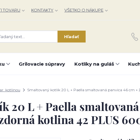
I TOVARU
KONTAKTY
VŠETKO O NÁKUPE
Hľadať
ku
Grilovacie súpravy
Kotlíky na guláš
Kuch
iar. kotlinou
Smaltovaný kotlík 20 L + Paella smaltovaná panvica 46 cm +
ík 20 L + Paella smaltovaná
zdorná kotlina 42 PLUS 6