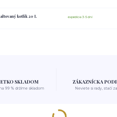
altovaný kotlík 20 L
expedícia 3-5 dní
ŠETKO SKLADOM
ZÁKAZNÍCKA POD
 na 99 % držíme skladom
Neviete si rady, stačí z