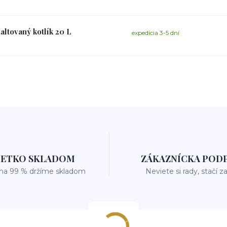
altovaný kotlík 20 L
expedícia 3-5 dní
ŠETKO SKLADOM
ZÁKAZNÍCKA POD
 na 99 % držíme skladom
Neviete si rady, stačí z