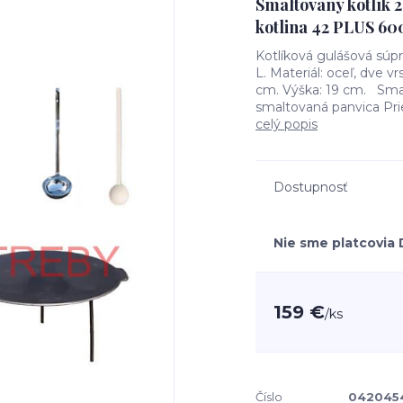
Smaltovaný kotlík 2
kotlina 42 PLUS 60
Kotlíková gulášová súp
L. Materiál: oceľ, dve 
cm. Výška: 19 cm. Smal
smaltovaná panvica Priem
celý popis
Dostupnosť
Nie sme platcovia
159 €
/
ks
Číslo
042045