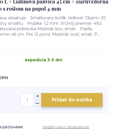
0 L + Liatinová panvica 45 cm + žiaruvzdorná
0 s roštom na popol 4 mm
rava obsahuje: Smaltovaný kotlík. Veľkosť: Objem: 20
vrstvy smalltu. Hrúbka: 1,2 mm. Vrchný priemer: 49,5
tovaná pokrievka Materiál: kov, smalt. Paella
er 46 cm. Pre 12 porcií. Materiál: oceľ, smalt. P...
expedícia 3-5 dní
 DPH
Pridať do košíka
426004MM
Strážiť cenu / dostupnosť