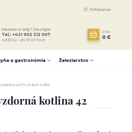
Prihlásenie
Neviete si rady? Zavolajte.
0
ks
Tel.: +421 902 212 007
0 €
od 8:00 - do 16:00 hod
yňa a gastronómia
Železiarstvo
rná kotlina 42 PLUS 600 4 MM
vzdorná kotlina 42