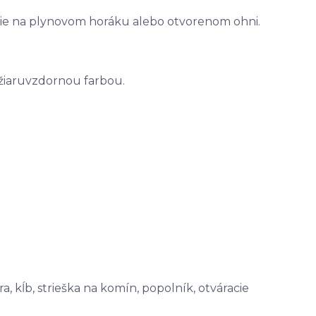
nie na plynovom horáku alebo otvorenom ohni.
 žiaruvzdornou farbou.
a, kĺb, strieška na komín, popolník, otváracie