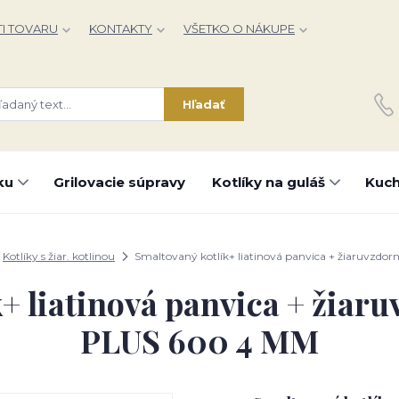
I TOVARU
KONTAKTY
VŠETKO O NÁKUPE
Hľadať
ku
Grilovacie súpravy
Kotlíky na guláš
Kuch
Kotlíky s žiar. kotlinou
Smaltovaný kotlík+ liatinová panvica + žiaruvzdo
+ liatinová panvica + žiaru
PLUS 600 4 MM