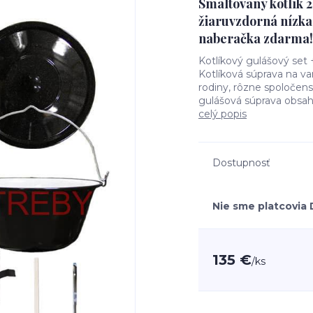
Smaltovaný kotlík 
žiaruvzdorná nízka
naberačka zdarma!
Kotlíkový gulášový set
Kotlíková súprava na va
rodiny, rôzne spoločens
gulášová súprava obsahu
celý popis
Dostupnosť
Nie sme platcovia
135 €
/
ks