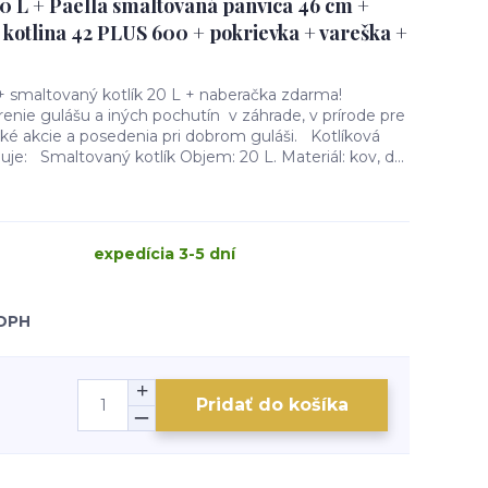
20 L + Paella smaltovaná panvica 46 cm +
 kotlina 42 PLUS 600 + pokrievka + vareška +
 + smaltovaný kotlík 20 L + naberačka zdarma!
renie gulášu a iných pochutín v záhrade, v prírode pre
ké akcie a posedenia pri dobrom guláši. Kotlíková
je: Smaltovaný kotlík Objem: 20 L. Materiál: kov, d...
expedícia 3-5 dní
 DPH
Pridať do košíka