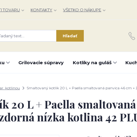
I TOVARU
KONTAKTY
VŠETKO O NÁKUPE
Hľadať
ku
Grilovacie súpravy
Kotlíky na guláš
Kuch
iar. kotlinou
Smaltovaný kotlík 20 L + Paella smaltovaná panvica 46 cm + 
ík 20 L + Paella smaltovaná
zdorná nízka kotlina 42 P