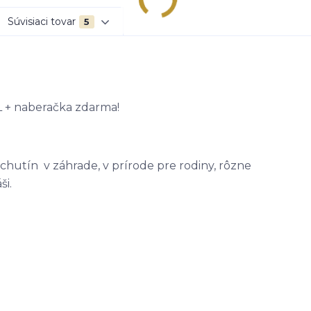
Súvisiaci tovar
5
 L + naberačka zdarma!
chutín v záhrade, v prírode pre rodiny, rôzne
ši.