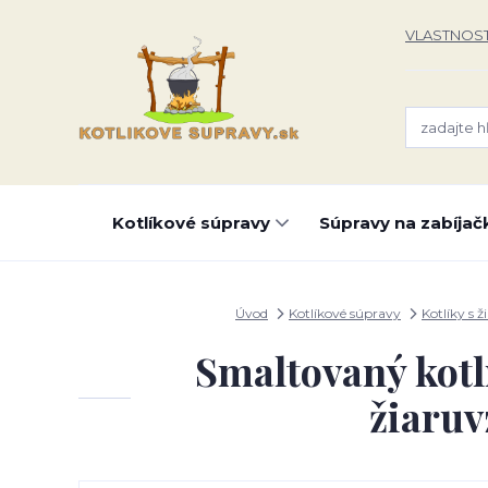
VLASTNOST
Kotlíkové súpravy
Súpravy na zabíjač
Úvod
Kotlíkové súpravy
Kotlíky s ž
Smaltovaný kotl
žiaruv