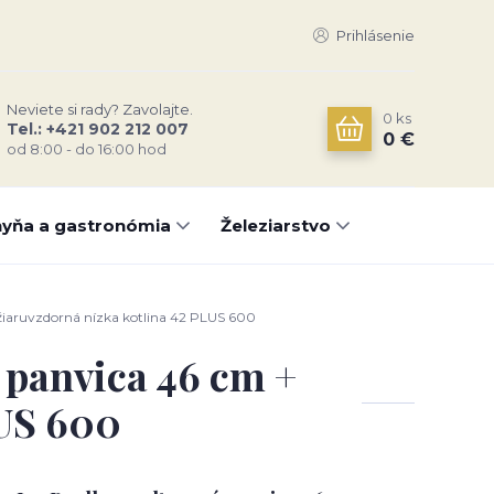
Prihlásenie
Neviete si rady? Zavolajte.
0
ks
Tel.: +421 902 212 007
0 €
od 8:00 - do 16:00 hod
yňa a gastronómia
Železiarstvo
žiaruvzdorná nízka kotlina 42 PLUS 600
 panvica 46 cm +
LUS 600