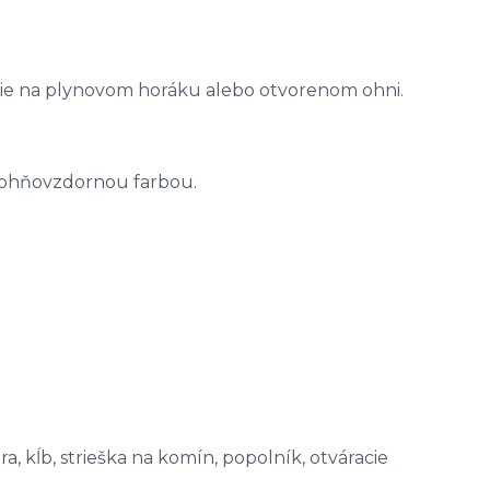
nie na plynovom horáku alebo otvorenom ohni.
u ohňovzdornou farbou.
a, kĺb, strieška na komín, popolník, otváracie