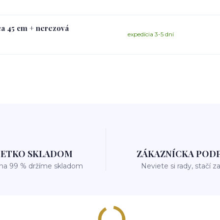
ca 45 cm + nerezová
expedícia 3-5 dní
ŠETKO SKLADOM
ZÁKAZNÍCKA POD
 na 99 % držíme skladom
Neviete si rady, stačí z