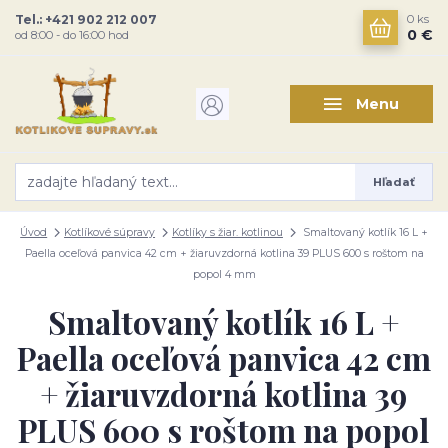
Tel.: +421 902 212 007
0
ks
0 €
od 8:00 - do 16:00 hod
Menu
Hľadať
Úvod
Kotlíkové súpravy
Kotlíky s žiar. kotlinou
Smaltovaný kotlík 16 L +
Paella oceľová panvica 42 cm + žiaruvzdorná kotlina 39 PLUS 600 s roštom na
popol 4 mm
Smaltovaný kotlík 16 L +
Paella oceľová panvica 42 cm
+ žiaruvzdorná kotlina 39
PLUS 600 s roštom na popol