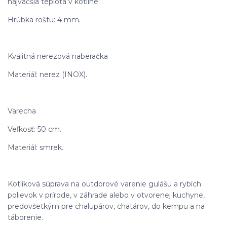
najväčšia teplota v kotline.
Hrúbka roštu: 4 mm.
Kvalitná nerezová naberačka
Materiál: nerez (INOX).
Varecha
Veľkosť: 50 cm.
Materiál: smrek.
Kotlíková súprava na outdorové varenie gulášu a rybích
polievok v prírode, v záhrade alebo v otvorenej kuchyne,
predovšetkým pre chalupárov, chatárov, do kempu a na
táborenie.