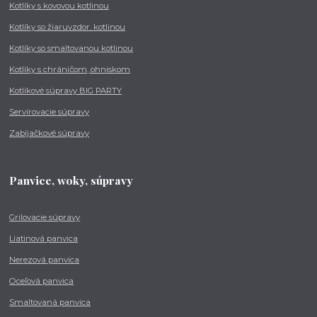
Kotlíky s kovovou kotlinou
Kotlíky so žiaruvzdor. kotlinou
Kotlíky so smaltovanou kotlinou
Kotlíky s chráničom, ohniskom
Kotlíkové súpravy BIG PARTY
Servírovacie súpravy
Zabíjačkové súpravy
Panvice, woky, súpravy
Grilovacie súpravy
Liatinová panvica
Nerezová panvica
Oceľová panvica
Smaltovaná panvica