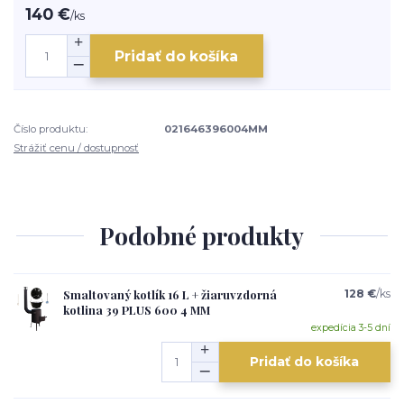
140 €
/
ks
Pridať do košíka
Číslo produktu:
021646396004MM
Strážiť cenu / dostupnosť
Podobné produkty
Smaltovaný kotlík 16 L + žiaruvzdorná
128 €
/
ks
kotlina 39 PLUS 600 4 MM
expedícia 3-5 dní
Pridať do košíka