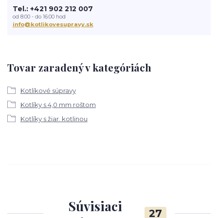
Tel.: +421 902 212 007
od 8:00 - do 16:00 hod
info@kotlikovesupravy.sk
Tovar zaradený v kategóriách
Kotlíkové súpravy
Kotlíky s 4,0 mm roštom
Kotlíky s žiar. kotlinou
Súvisiaci
27