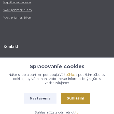
Nepriľnavá panvica
Wok, priemer: 31 cm
Wok, priemer: 36 cm
Kontakt
Tel.: +421 902 212 007
od 8:00 - do 16:00 hod
Spracovanie cookies
Náš e-shop a partneri potrebujú Váš
súhlas
s použitím súborov
info@kotlikovesupravy.sk
cookies, aby Vám mohli zobrazovať informácie týkajúce sa
Vašich záujmov.
Súhlasím
Nastavenia
Copyright © 2017-2050 kotlikovesupravy.sk, všetky práva vyhradené..
Súhlas môžete odmietnuť
tu
.