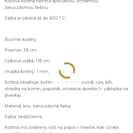
Kovová kotlina natretá špeciálnou, ochrannou
žiaruvzdornou farbou.
Farba je odolná až do 600 ° C.
Rozmer kotliny:
Priemer: 39 cm.
Celková výška: 118 cm.
Hrúbka kotliny: 1 mm.
Kotlina obsahuje: kotlinu, komín (dymovod): rúra, kĺb,
strieška na komín, popolník, otváracie dvierka (+ záklopka na
dvierka).
Materiál: kov, žiaruvzdorná farba.
Farba: šedá/čierná.
Kotlina má zosilnený rošt na popol v mieste, kde vzniká