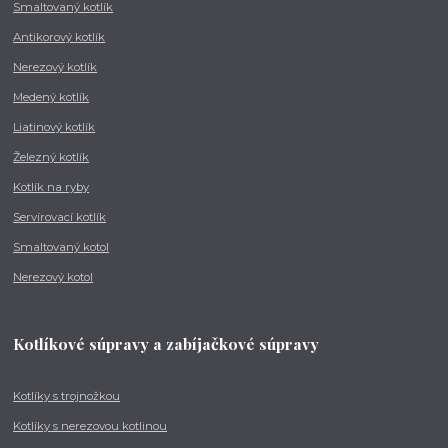
Smaltovaný kotlík
Antikorový kotlík
Nerezový kotlík
Medený kotlík
Liatinový kotlík
Železný kotlík
Kotlík na ryby
Servírovací kotlík
Smaltovaný kotol
Nerezový kotol
Kotlíkové súpravy a zabíjačkové súpravy
Kotlíky s trojnožkou
Kotlíky s nerezovou kotlinou