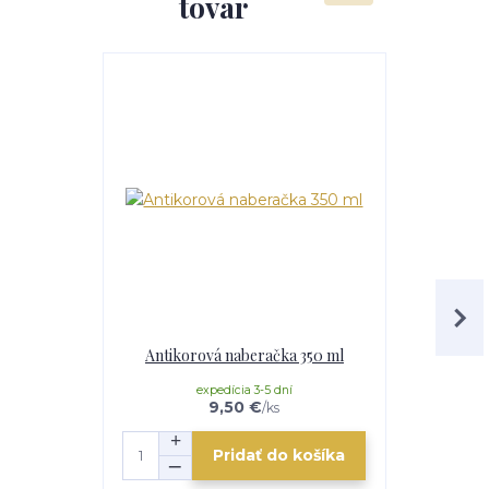
tovar
TOP produkt
Akcia
Antikorová naberačka 350 ml
Horák 7 kW
p
expedícia 3-5 dní
e
9,50 €
/
ks
Pridať do košíka