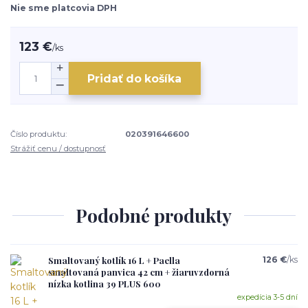
Nie sme platcovia DPH
123 €
/
ks
Pridať do košíka
Číslo produktu:
020391646600
Strážiť cenu / dostupnosť
Podobné produkty
Smaltovaný kotlík 16 L + Paella
126 €
/
ks
smaltovaná panvica 42 cm + žiaruvzdorná
nízka kotlina 39 PLUS 600
expedícia 3-5 dní