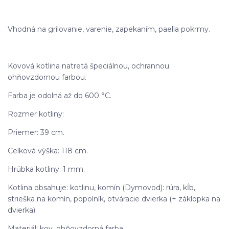
Vhodná na grilovanie, varenie, zapekaním, paella pokrmy.
Kovová kotlina natretá špeciálnou, ochrannou
ohňovzdornou farbou.
Farba je odolná až do 600 °C.
Rozmer kotliny:
Priemer: 39 cm.
Celková výška: 118 cm.
Hrúbka kotliny: 1 mm.
Kotlina obsahuje: kotlinu, komín (Dymovod): rúra, kĺb,
strieška na komín, popolník, otváracie dvierka (+ záklopka na
dvierka).
Materiál: kov, ohňovzdorná farba.