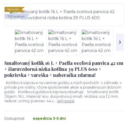
Novinka
TOP produkt
Smaltovaný kotlík 16 L + Paella oceľová panvica 42 cm
+ žiaruvzdorná nízka kotlina 39 PLUS 600 +
pokrievka + vareška + naberačka zdarma!
Kotlíková súprava na varenie gulášu a iných pochutín v záhrade, v
prírode pre rodiny, rôzne spoločenské akcie a posedenia pri dobrom
guláši. Kotlíková gulášová súprava obsahuje: Smaltovaný kotlík
Objem: 16 L. Materiál: kov, dvojvrstvový smalt. Hrúbka: cca 1,2 mm.
Veľkosť: vrchný priemer: 44 c...
celý popis
Dostupnosť
expedícia 3-5 dní