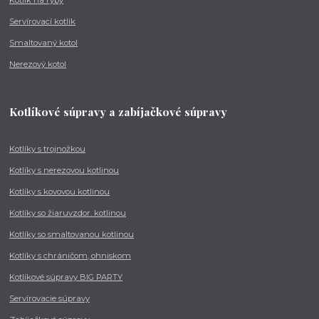
Kotlík na ryby
Servírovací kotlík
Smaltovaný kotol
Nerezový kotol
Kotlíkové súpravy a zabíjačkové súpravy
Kotlíky s trojnožkou
Kotlíky s nerezovou kotlinou
Kotlíky s kovovou kotlinou
Kotlíky so žiaruvzdor. kotlinou
Kotlíky so smaltovanou kotlinou
Kotlíky s chráničom, ohniskom
Kotlíkové súpravy BIG PARTY
Servírovacie súpravy