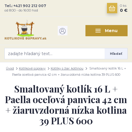
Tel.: +421 902 212 007
0
ks
0 €
od 8:00 - do 16:00 hod
Menu
Hľadať
Úvod
Kotlíkové súpravy
Kotlíky s žiar. kotlinou
Smaltovaný kotlík 16 L +
Paella oceľová panvica 42 cm + žiaruvzdorná nízka kotlina 39 PLUS 600
Smaltovaný kotlík 16 L +
Paella oceľová panvica 42 cm
+ žiaruvzdorná nízka kotlina
39 PLUS 600