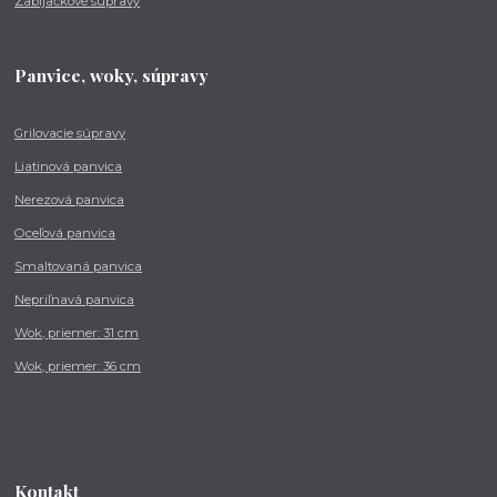
Zabíjačkové súpravy
Panvice, woky, súpravy
Grilovacie súpravy
Liatinová panvica
Nerezová panvica
Oceľová panvica
Smaltovaná panvica
Nepriľnavá panvica
Wok, priemer: 31 cm
Wok, priemer: 36 cm
Kontakt