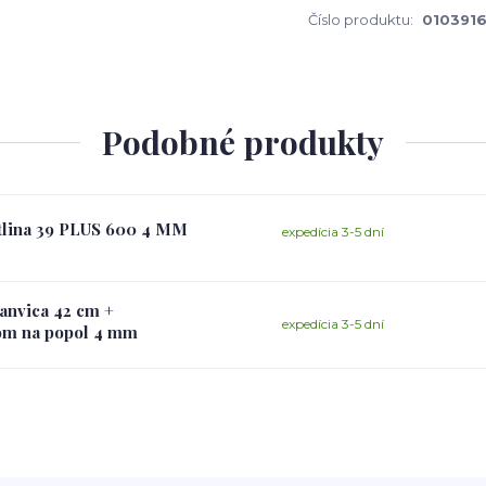
Číslo produktu:
010391
Podobné produkty
otlina 39 PLUS 600 4 MM
expedícia 3-5 dní
panvica 42 cm +
expedícia 3-5 dní
tom na popol 4 mm