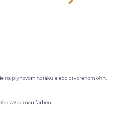
nie na plynovom horáku alebo otvorenom ohni.
u ohňovzdornou farbou.