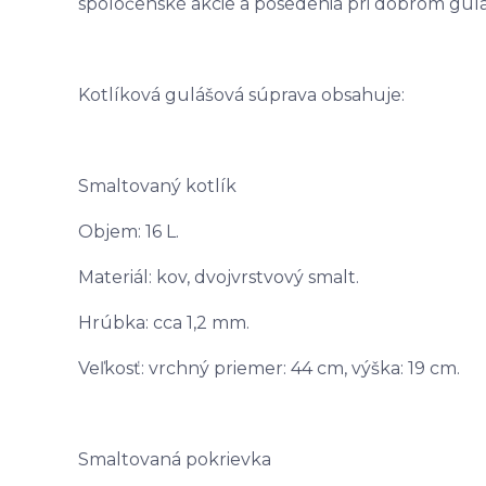
spoločenské akcie a posedenia pri dobrom gulá
Kotlíková gulášová súprava obsahuje:
Smaltovaný kotlík
Objem: 16 L.
Materiál: kov, dvojvrstvový smalt.
Hrúbka: cca 1,2 mm.
Veľkosť: vrchný priemer: 44 cm, výška: 19 cm.
Smaltovaná pokrievka