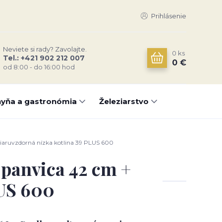
Prihlásenie
Neviete si rady? Zavolajte.
0
ks
Tel.: +421 902 212 007
0 €
od 8:00 - do 16:00 hod
yňa a gastronómia
Železiarstvo
žiaruvzdorná nízka kotlina 39 PLUS 600
 panvica 42 cm +
LUS 600