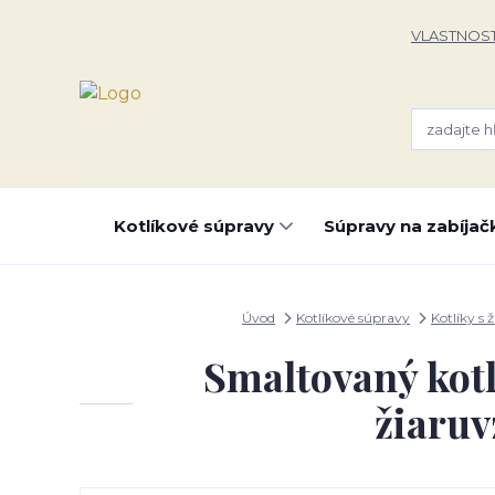
VLASTNOST
Kotlíkové súpravy
Súpravy na zabíjač
Úvod
Kotlíkové súpravy
Kotlíky s ž
Smaltovaný kotl
žiaruv