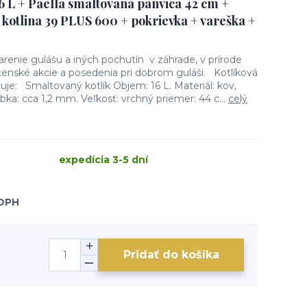
6 L + Paella smaltovaná panvica 42 cm +
 kotlina 39 PLUS 600 + pokrievka + vareška +
renie gulášu a iných pochutín v záhrade, v prírode
čenské akcie a posedenia pri dobrom guláši. Kotlíková
je: Smaltovaný kotlík Objem: 16 L. Materiál: kov,
bka: cca 1,2 mm. Veľkosť: vrchný priemer: 44 c...
celý
expedícia 3-5 dní
 DPH
Pridať do košíka