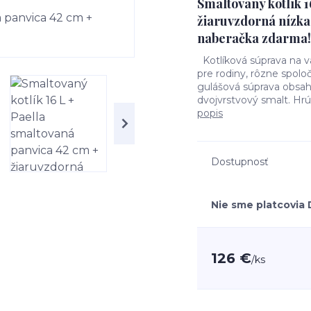
Smaltovaný kotlík 1
žiaruvzdorná nízka
naberačka zdarma!
Kotlíková súprava na va
pre rodiny, rôzne spolo
gulášová súprava obsahu
dvojvrstvový smalt. Hrú
popis
Dostupnosť
Nie sme platcovia
126 €
/
ks