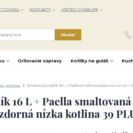
I TOVARU
KONTAKTY
VŠETKO O NÁKUPE
Hľadať
ku
Grilovacie súpravy
Kotlíky na guláš
Kuch
iar. kotlinou
Smaltovaný kotlík 16 L + Paella smaltovaná panvica 42 cm + 
ík 16 L + Paella smaltovaná
zdorná nízka kotlina 39 P