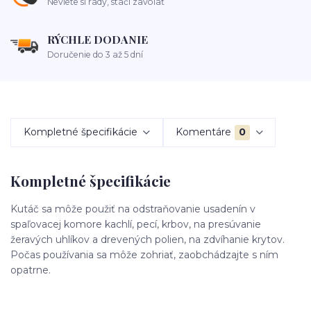
Neviete si rady, stačí zavolať
RÝCHLE DODANIE
Doručenie do 3 až 5 dní
Kompletné špecifikácie
Komentáre
0
Kompletné špecifikácie
Kutáč sa môže použiť na odstraňovanie usadenín v
spaľovacej komore kachlí, pecí, krbov, na presúvanie
žeravých uhlíkov a drevených polien, na zdvíhanie krytov.
Počas používania sa môže zohriať, zaobchádzajte s ním
opatrne.