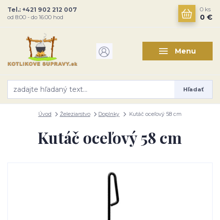
Tel.: +421 902 212 007
0
ks
0 €
od 8:00 - do 16:00 hod
Menu
Hľadať
Úvod
Železiarstvo
Doplnky
Kutáč oceľový 58 cm
Kutáč oceľový 58 cm