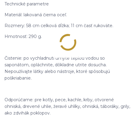
Technické parametre
Materiál: lakovaná čierna oceľ.
Rozmery: 58 cm celková dĺžka; 11 cm časť rukoväte.
Hmotnosť: 290 g.
Čistenie: po vychladnutí umyte teplou vodou so
saponátom, opláchnite, dôkladne utrite dosucha.
Nepoužívajte látky alebo nástroje, ktoré spôsobujú
poškriabanie.
Odporúčame: pre kotly, pece, kachle, krby, otvorené
ohniská, drevené uhlie, žeravé uhlíky, ohniská, táboráky, grily,
ako zdvihák poklopov.