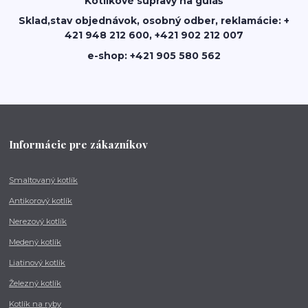
Kotlikové súpravy na guláš
Sklad,stav objednávok, osobný odber, reklamácie: +
421 948 212 600, +421 902 212 007
e-shop: +421 905 580 562
Informácie pre zákazníkov
Smaltovaný kotlík
Antikorový kotlík
Nerezový kotlík
Medený kotlík
Liatinový kotlík
Železný kotlík
Kotlík na ryby