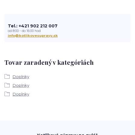
Tel.: +421 902 212 007
od 8:00 - do 16:00 hod
info@kotlikovesupravy.sk
Tovar zaradený v kategóriách
Doplnky
Doplnky
Doplnky