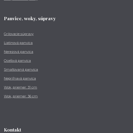
Panvice, woky, súpravy
Grilovacie súpravy
Liatinová panvica
Nerezová panvica
Oceľová panvica
Smaltovaná panvica
Nepriľnavá panvica
Wok, priemer: 31 cm
Wok, priemer: 36 cm
Kontakt