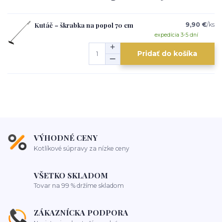
Kutáč – škrabka na popol 70 cm
9,90 €
/
ks
expedícia 3-5 dní
Pridať do košíka
VÝHODNÉ CENY
Kotlíkové súpravy za nízke ceny
VŠETKO SKLADOM
Tovar na 99 % držíme skladom
ZÁKAZNÍCKA PODPORA