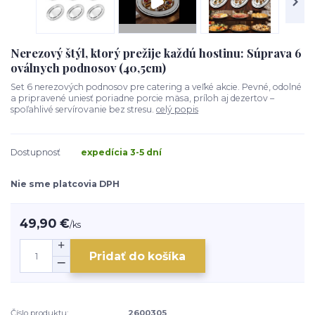
Nerezový štýl, ktorý prežije každú hostinu: Súprava 6
oválnych podnosov (40,5cm)
Set 6 nerezových podnosov pre catering a veľké akcie. Pevné, odolné
a pripravené uniesť poriadne porcie mäsa, príloh aj dezertov –
spoľahlivé servírovanie bez stresu.
celý popis
Dostupnosť
expedícia 3-5 dní
Nie sme platcovia DPH
49,90 €
/
ks
Pridať do košíka
Číslo produktu:
2600305