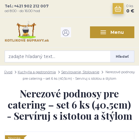
Tel.: +421 902 212 007
0
ks
0 €
od 8:00 - do 16:00 hod
Menu
Hľadať
Úvod
Kuchyňa a gastronómia
Servírovanie, Stolovanie
Nerezové podnosy
pre catering – set 6 ks (40,5cm) - Servíruj s istotou a štýlom
Nerezové podnosy pre
catering – set 6 ks (40,5cm)
- Servíruj s istotou a štýlom
Novinka