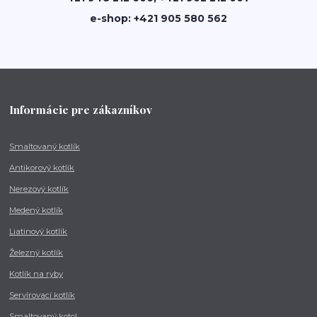
e-shop: +421 905 580 562
Informácie pre zákazníkov
Smaltovaný kotlík
Antikorový kotlík
Nerezový kotlík
Medený kotlík
Liatinový kotlík
Železný kotlík
Kotlík na ryby
Servírovací kotlík
Smaltovaný kotol