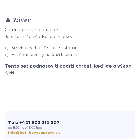
🔥 Záver
Catering nie je o náhode.
Je o tom, že všetko ide hladko.
👉 Servíruj rýchlo, čisto a s istotou
👉 Buď pripravený na každú akciu
Tento set podnosov ti podrží chrbát, keď ide o výkon.
💪🍽️
Tel.: +421 902 212 007
od 8:00 - do 16:00 hod
info@kotlikovesupravy.sk