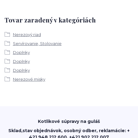
Tovar zaradený v kategóriách
Nerezový riad
Servírovanie, Stolovanie
Doplnky
Doplnky
Doplnky
Nerezové misky
Kotlikové súpravy na guláš
Sklad,stav objednávok, osobný odber, reklamácie: +
421 948 212 600, +421 902 212 007