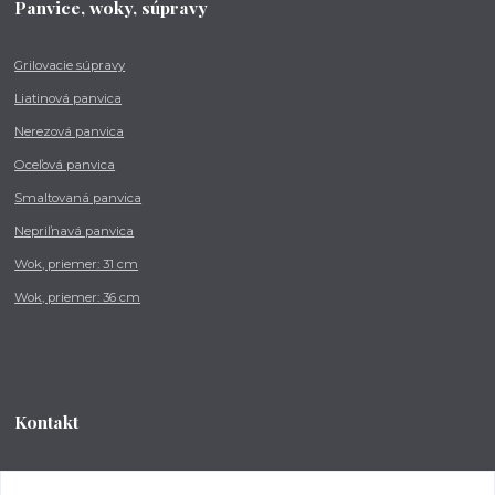
Panvice, woky, súpravy
Grilovacie súpravy
Liatinová panvica
Nerezová panvica
Oceľová panvica
Smaltovaná panvica
Nepriľnavá panvica
Wok, priemer: 31 cm
Wok, priemer: 36 cm
Kontakt
Tel.: +421 902 212 007