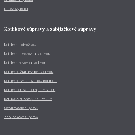
Nerezový kotol
Kotlíkové súpravy a zabíjačkové súpravy
Kotlíky s trojnožkou
Kotlíky s nerezovou kotlinou
Kotlíky s kovovou kotlinou
Kotlíky so žiaruvzdor. kotlinou
Kotlíky so smaltovanou kotlinou
Kotlíky s chráničom, ohniskom
Kotlíkové súpravy BIG PARTY
Servírovacie súpravy
Zabíjačkové súpravy