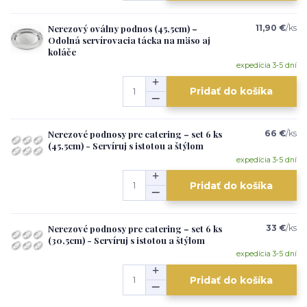
Nerezový oválny podnos (45,5cm) –
11,90 €
/
ks
Odolná servírovacia tácka na mäso aj
koláče
expedícia 3-5 dní
Pridať do košíka
Nerezové podnosy pre catering – set 6 ks
66 €
/
ks
(45,5cm) - Servíruj s istotou a štýlom
expedícia 3-5 dní
Pridať do košíka
Nerezové podnosy pre catering – set 6 ks
33 €
/
ks
(30,5cm) - Servíruj s istotou a štýlom
expedícia 3-5 dní
Pridať do košíka