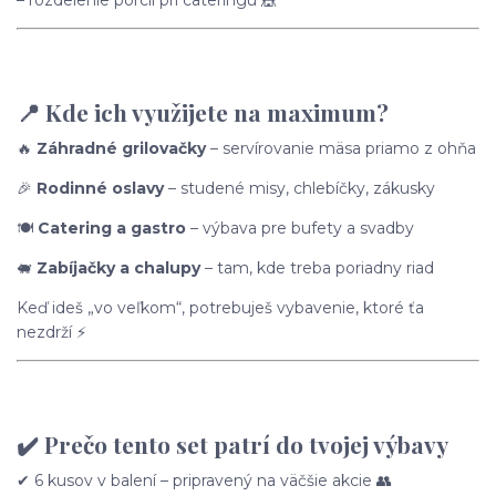
– rozdelenie porcií pri cateringu 🎪
📍 Kde ich využijete na maximum?
🔥
Záhradné grilovačky
– servírovanie mäsa priamo z ohňa
🎉
Rodinné oslavy
– studené misy, chlebíčky, zákusky
🍽️
Catering a gastro
– výbava pre bufety a svadby
🐖
Zabíjačky a chalupy
– tam, kde treba poriadny riad
Keď ideš „vo veľkom“, potrebuješ vybavenie, ktoré ťa
nezdrží ⚡
✔️ Prečo tento set patrí do tvojej výbavy
✔ 6 kusov v balení – pripravený na väčšie akcie 👥