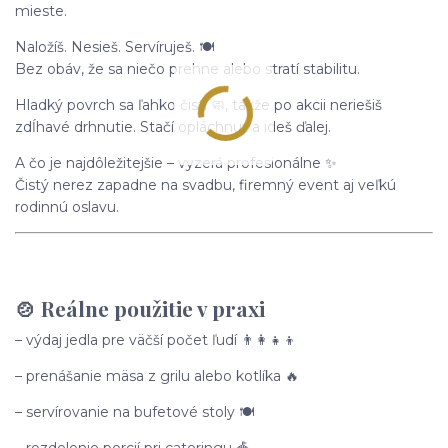
mieste.
Naložíš. Nesieš. Servíruješ. 🍽️
Bez obáv, že sa niečo prehne alebo stratí stabilitu.
Hladký povrch sa ľahko čistí 🧼, takže po akcii neriešiš
zdĺhavé drhnutie. Stačí opláchnuť a ideš ďalej.
A čo je najdôležitejšie – vyzerá profesionálne ✨
Čistý nerez zapadne na svadbu, firemný event aj veľkú
rodinnú oslavu.
🍲 Reálne použitie v praxi
– výdaj jedla pre väčší počet ľudí 👨‍👩‍👧‍👦
– prenášanie mäsa z grilu alebo kotlíka 🔥
– servírovanie na bufetové stoly 🍽️