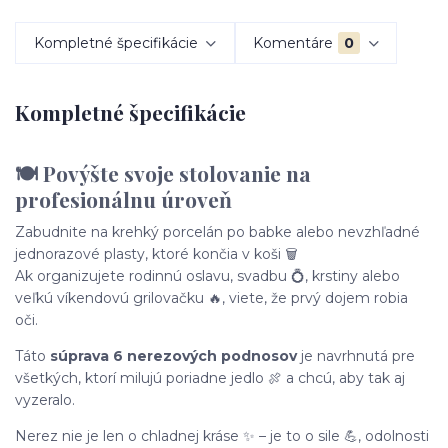
Kompletné špecifikácie
Komentáre
0
Kompletné špecifikácie
🍽️ Povýšte svoje stolovanie na
profesionálnu úroveň
Zabudnite na krehký porcelán po babke alebo nevzhľadné
jednorazové plasty, ktoré končia v koši 🗑️
Ak organizujete rodinnú oslavu, svadbu 💍, krstiny alebo
veľkú víkendovú grilovačku 🔥, viete, že prvý dojem robia
oči.
Táto
súprava 6 nerezových podnosov
je navrhnutá pre
všetkých, ktorí milujú poriadne jedlo 🍖 a chcú, aby tak aj
vyzeralo.
Nerez nie je len o chladnej kráse ✨ – je to o sile 💪, odolnosti