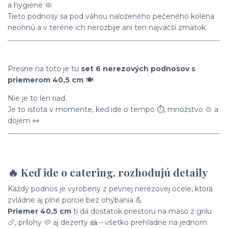
a hygiene 🧼
Tieto podnosy sa pod váhou naloženého pečeného kolena
neohnú a v teréne ich nerozbije ani ten najväčší zmätok.
Presne na toto je tu
set 6 nerezových podnosov s
priemerom 40,5 cm
🍽️
Nie je to len riad.
Je to istota v momente, keď ide o tempo ⏱️, množstvo 🍲 a
dojem 👀
🔥 Keď ide o catering, rozhodujú detaily
Každý podnos je vyrobený z pevnej nerezovej ocele, ktorá
zvládne aj plné porcie bez ohýbania 💪
Priemer 40,5 cm
ti dá dostatok priestoru na mäso z grilu
🍗, prílohy 🥔 aj dezerty 🍰 – všetko prehľadne na jednom