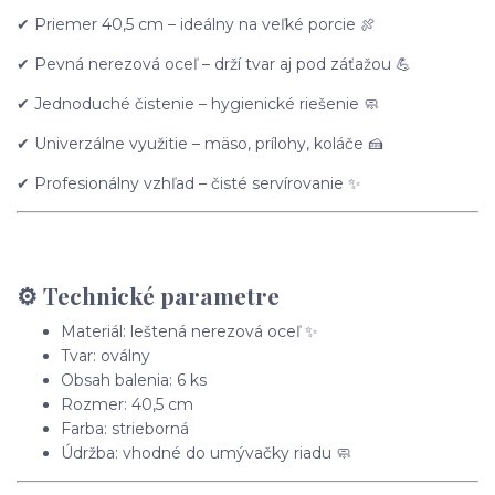
✔ Priemer 40,5 cm – ideálny na veľké porcie 🍖
✔ Pevná nerezová oceľ – drží tvar aj pod záťažou 💪
✔ Jednoduché čistenie – hygienické riešenie 🧼
✔ Univerzálne využitie – mäso, prílohy, koláče 🍰
✔ Profesionálny vzhľad – čisté servírovanie ✨
⚙️ Technické parametre
Materiál: leštená nerezová oceľ ✨
Tvar: oválny
Obsah balenia: 6 ks
Rozmer: 40,5 cm
Farba: strieborná
Údržba: vhodné do umývačky riadu 🧼