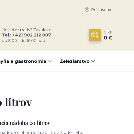
Prihlásenie
Neviete si rady? Zavolajte.
0
ks
Tel.: +421 902 212 007
0 €
od 8:00 - do 16:00 hod
yňa a gastronómia
Železiarstvo
litrov
ia nádoba 20 litrov
nádoba s objemom 20 litrov z odolného