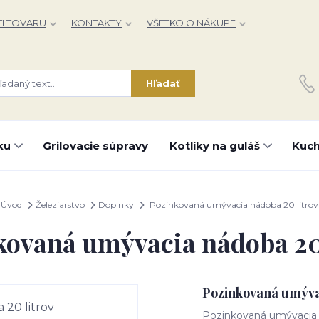
I TOVARU
KONTAKTY
VŠETKO O NÁKUPE
Hľadať
ku
Grilovacie súpravy
Kotlíky na guláš
Kuch
Úvod
Železiarstvo
Doplnky
Pozinkovaná umývacia nádoba 20 litrov
kovaná umývacia nádoba 20 
Pozinkovaná umývac
Pozinkovaná umývacia 