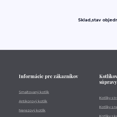
Sklad,stav objed
Informácie pre zákazníkov
Kotlíko
súpravy
Smaltovaný kotlík
Kotlíky s 
Antikorový kotlík
Kotlíky s 
Nerezový kotlík
Kotlíky s 