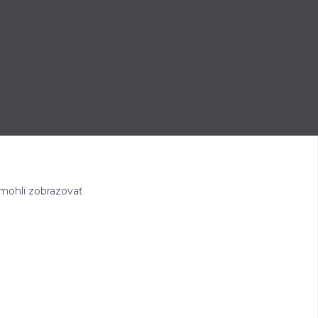
mohli zobrazovať
Eshop-rychlo.sk