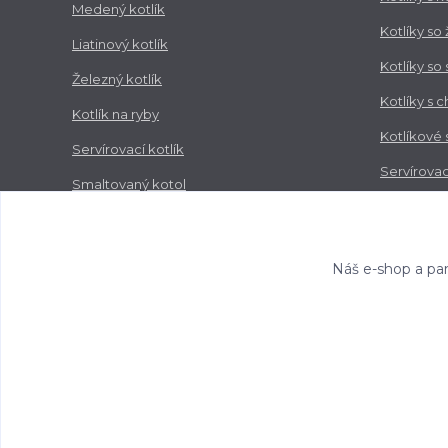
Medený kotlík
Kotlíky so
Liatinový kotlík
Kotlíky so
Železný kotlík
Kotlíky s 
Kotlík na ryby
Kotlíkové
Servírovací kotlík
Servírovac
Smaltovaný kotol
Zabíjačko
Nerezový kotol
Náš e-shop a par
Copyright © 2017-2