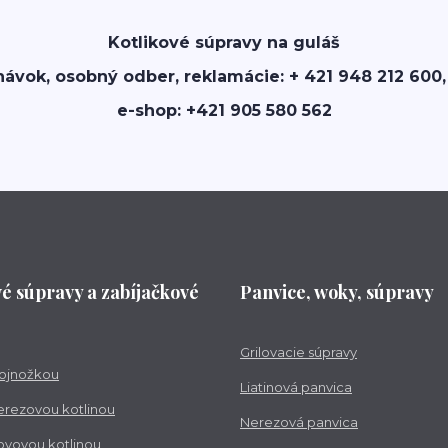
Kotlikové súpravy na guláš
návok, osobný odber, reklamácie: + 421 948 212 600,
e-shop: +421 905 580 562
vé súpravy a zabíjačkové
Panvice, woky, súpravy
Grilovacie súpravy
trojnožkou
Liatinová panvica
nerezovou kotlinou
Nerezová panvica
kovovou kotlinou