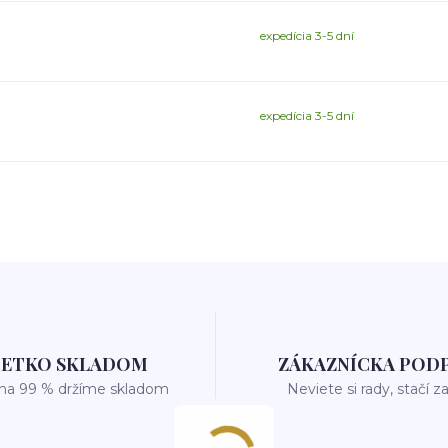
expedícia 3-5 dní
expedícia 3-5 dní
ŠETKO SKLADOM
ZÁKAZNÍCKA POD
 na 99 % držíme skladom
Neviete si rady, stačí z