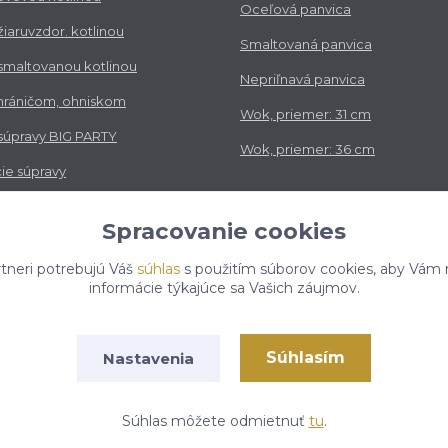
Oceľová panvica
 žiaruvzdor. kotlinou
Smaltovaná panvica
 smaltovanou kotlinou
Nepriľnavá panvica
chráničom, ohniskom
Wok, priemer: 31 cm
 súpravy BIG PARTY
Wok, priemer: 36 cm
ie súpravy
vé súpravy
Spracovanie cookies
tneri potrebujú Váš
súhlas
s použitím súborov cookies, aby Vám 
informácie týkajúce sa Vašich záujmov.
Súhlasím
Nastavenia
050 kotlikovesupravy.sk, všetky práva vyhradené..
Vytvorené na
Súhlas môžete odmietnuť
tu
.