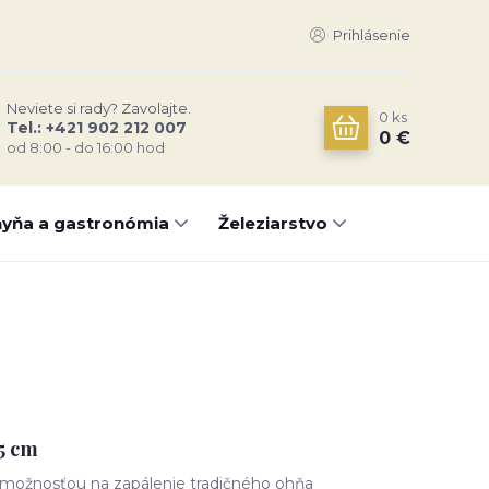
Prihlásenie
Neviete si rady? Zavolajte.
0
ks
Tel.: +421 902 212 007
0 €
od 8:00 - do 16:00 hod
yňa a gastronómia
Železiarstvo
m
5 cm
 možnosťou na zapálenie tradičného ohňa