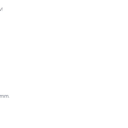
v!
5 mm.