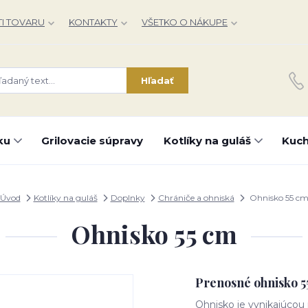
I TOVARU
KONTAKTY
VŠETKO O NÁKUPE
Hľadať
ku
Grilovacie súpravy
Kotlíky na guláš
Kuch
Úvod
Kotlíky na guláš
Doplnky
Chrániče a ohniská
Ohnisko 55 c
Ohnisko 55 cm
Prenosné ohnisko 5
Ohnisko je vynikajúcou