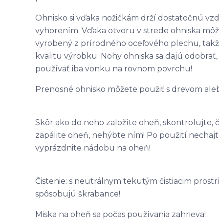
Ohnisko si vďaka nožičkám drží dostatočnú vzd
vyhorením. Vďaka otvoru v strede ohniska môž
vyrobený z prírodného oceľového plechu, takž
kvalitu výrobku. Nohy ohniska sa dajú odobrať,
používať iba vonku na rovnom povrchu!
Prenosné ohnisko môžete použiť s drevom ale
Skôr ako do neho založíte oheň, skontrolujte, 
zapálite oheň, nehýbte ním! Po použití nechaj
vyprázdnite nádobu na oheň!
Čistenie: s neutrálnym tekutým čistiacim prostr
spôsobujú škrabance!
Miska na oheň sa počas používania zahrieva!