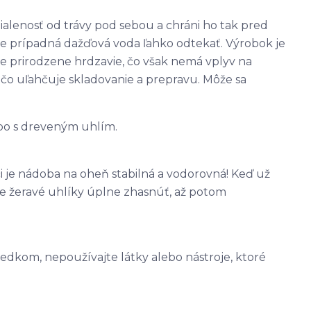
ialenosť od trávy pod sebou a chráni ho tak pred
e prípadná dažďová voda ľahko odtekať. Výrobok je
e prirodzene hrdzavie, čo však nemá vplyv na
 čo uľahčuje skladovanie a prepravu. Môže sa
bo s dreveným uhlím.
či je nádoba na oheň stabilná a vodorovná! Keď už
te žeravé uhlíky úplne zhasnúť, až potom
iedkom, nepoužívajte látky alebo nástroje, ktoré