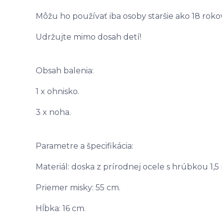
Môžu ho používať iba osoby staršie ako 18 roko
Udržujte mimo dosah detí!
Obsah balenia:
1 x ohnisko.
3 x noha.
Parametre a špecifikácia:
Materiál: doska z prírodnej ocele s hrúbkou 1,
Priemer misky: 55 cm.
Hĺbka: 16 cm.