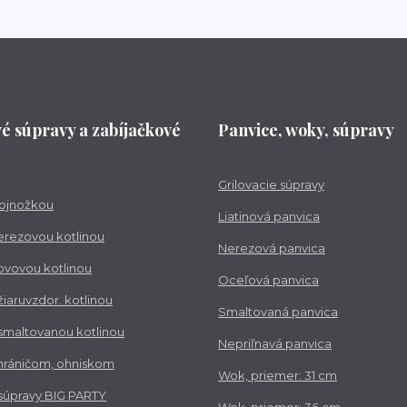
vé súpravy a zabíjačkové
Panvice, woky, súpravy
Grilovacie súpravy
trojnožkou
Liatinová panvica
nerezovou kotlinou
Nerezová panvica
kovovou kotlinou
Oceľová panvica
 žiaruvzdor. kotlinou
Smaltovaná panvica
 smaltovanou kotlinou
Nepriľnavá panvica
chráničom, ohniskom
Wok, priemer: 31 cm
 súpravy BIG PARTY