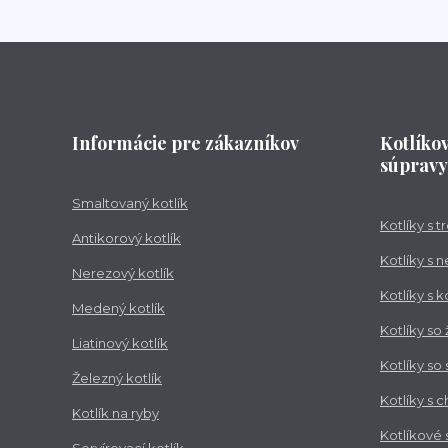
Informácie pre zákazníkov
Kotlíko
súpravy
Smaltovaný kotlík
Kotlíky s 
Antikorový kotlík
Kotlíky s 
Nerezový kotlík
Kotlíky s 
Medený kotlík
Kotlíky so
Liatinový kotlík
Kotlíky so
Železný kotlík
Kotlíky s 
Kotlík na ryby
Kotlíkové