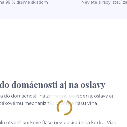
 na 99 % držíme skladom
Neviete si rady, stačí z
 do domácnosti aj na oslavy
a do domácnosti, na záhradné posedenia, oslavy aj
 pákovému mechanizmu otvoríte fľašu vína
 otvoriť korkové fľaše bez poškodenia korku. Viac