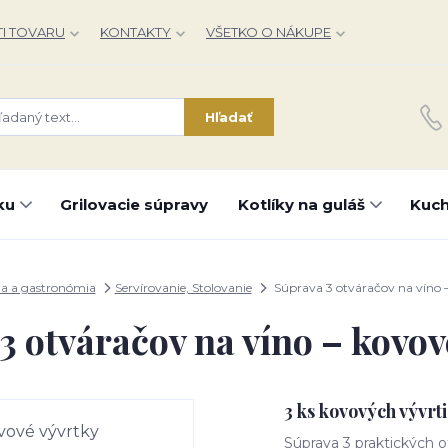
I TOVARU
KONTAKTY
VŠETKO O NÁKUPE
Hľadať
ku
Grilovacie súpravy
Kotlíky na guláš
Kuch
a a gastronómia
Servírovanie, Stolovanie
Súprava 3 otváračov na víno 
3 otváračov na víno – kovov
3 ks kovových vývr
Súprava 3 praktických ot