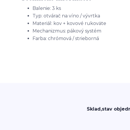
Balenie: 3 ks
Typ: otvárač na víno / vývrtka
Materiál: kov + kovové rukoväte
Mechanizmus: pákový systém
Farba: chrómová / strieborná
Sklad,stav objed