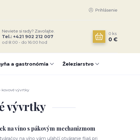
Prihlásenie
Neviete si rady? Zavolajte.
0
ks
Tel.: +421 902 212 007
0 €
od 8:00 - do 16:00 hod
yňa a gastronómia
Železiarstvo
– kovové vývrtky
é vývrtky
tiek na víno s pákovým mechanizmom
váračov na víno vám uľahčí otváranie fliaš pri