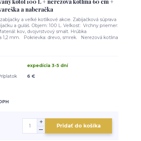
aný kotol 100 L + nerezová kotlina 60 cm +
vareška a naberačka
zabíjačky a veľké kotlíkové akcie. Zabíjačková súprava
jačku a guláš. Objem: 100 L. Veľkosť: Vrchny priemer:
teriál: kov, dvojvrstvový smalt. Hrúbka
a 1,2 mm. Pokrievka: drevo, smrek. Nerezová kotlina
expedícia 3-5 dní
ríplatok
6 €
 DPH
Pridať do košíka