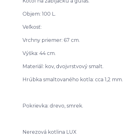
Kotol na zabíjačku a guláš.
Objem: 100 L.
Veľkosť:
Vrchny priemer: 67 cm.
Výška: 44 cm.
Materiál: kov, dvojvrstvový smalt.
Hrúbka smaltovaného kotla: cca 1,2 mm.
Pokrievka: drevo, smrek.
Nerezová kotlina LUX