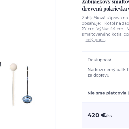
Zabíjačkový smaltov
drevená pokrievka 
Zabíjačková súprava na 
obsahuje: Kotol na zabí
67 cm. Výška: 44 cm. Ma
smaltovaného kotla: cc
...
celý popis
Dostupnosť
Nadrozmerný balík P
za dopravu
Nie sme platcovia
420 €
/
ks