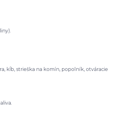
iny).
a, kĺb, strieška na komín, popolník, otváracie
liva.