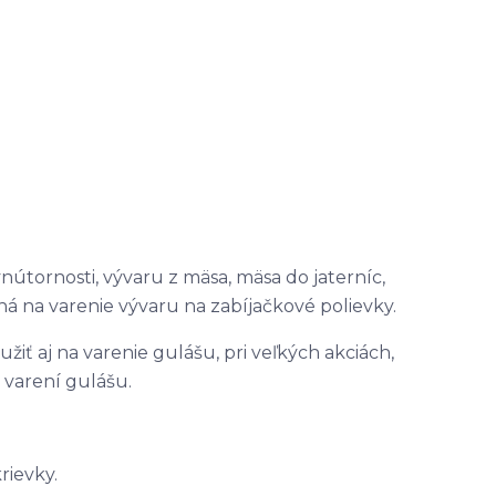
nútornosti, vývaru z mäsa, mäsa do jaterníc,
ná na varenie vývaru na zabíjačkové polievky.
iť aj na varenie gulášu, pri veľkých akciách,
 varení gulášu.
rievky.