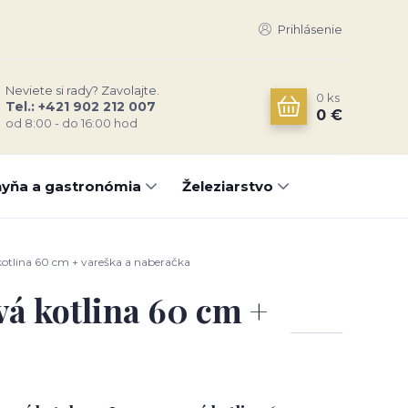
Prihlásenie
Neviete si rady? Zavolajte.
0
ks
Tel.: +421 902 212 007
0 €
od 8:00 - do 16:00 hod
yňa a gastronómia
Železiarstvo
kotlina 60 cm + vareška a naberačka
vá kotlina 60 cm +