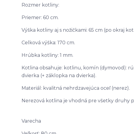
Rozmer kotliny:
Priemer: 60 cm.
Výška kotliny aj s nožičkami: 65 cm (po okraj kotl
Celková výška: 170 cm.
Hrúbka kotliny: 1 mm.
Kotlina obsahuje: kotlinu, komín (dymovod): rúr
dvierka (+ záklopka na dvierka).
Materiál: kvalitná nehrdzavejúca oceľ (nerez).
Nerezová kotlina je vhodná pre všetky druhy pa
Varecha
Veľkosť: 80 cm.