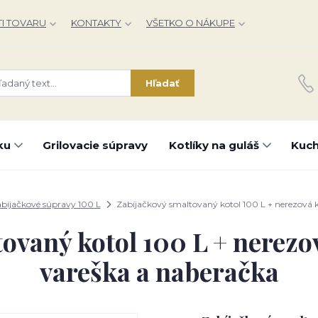
I TOVARU
KONTAKTY
VŠETKO O NÁKUPE
Hľadať
ku
Grilovacie súpravy
Kotlíky na guláš
Kuch
bíjačkové súpravy 100 L
Zabíjačkový smaltovaný kotol 100 L + nerezová 
ovaný kotol 100 L + nerezo
vareška a naberačka