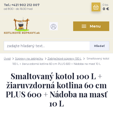
Tel.: +421 902 212 007
0
ks
0 €
od 8:00 - do 16:00 hod
Menu
Hľadať
Úvod
Súpravy na zabíjačku
Zabíjačkové súpravy 100 L
Smaltovaný kotol
100 L + žiaruvzdorná kotlina 60 cm PLUS 600 + Nádoba na masť 10 L
Smaltovaný kotol 100 L +
žiaruvzdorná kotlina 60 cm
PLUS 600 + Nádoba na masť
10 L