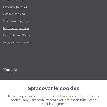
Nerezová panvica
Oceľová panvica
Smaltovaná panvica
Nepriľnavá panvica
Wok, priemer: 31 cm
Wok, priemer: 36 cm
Kontakt
Tel.: +421 902 212 007
od 8:00 - do 16:00 hod
Spracovanie cookies
Náš e-shop a partneri potrebujú Váš
súhlas
s použitím súborov
info@kotlikovesupravy.sk
cookies, aby Vám mohli zobrazovať informácie týkajúce sa
Vašich záujmov.