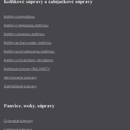
Kotlíkové súpravy a zabíjačkové súpravy
Kotlíky s trojnožkou
Kotlíky s nerezovou kotlinou
Kotlíky s kovovou kotlinou
Kotlíky so žiaruvzdor. kotlinou
Kotlíky so smaltovanou kotlinou
Kotlíky s chráničom, ohniskom
Kotlíkové súpravy BIG PARTY
Servírovacie súpravy
Zabíjačkové súpravy
Panvice, woky, súpravy
Grilovacie súpravy
Liatinová panvica