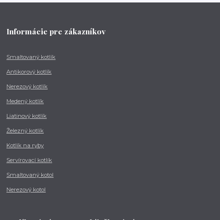
Informácie pre zákazníkov
Smaltovaný kotlík
Antikorový kotlík
Nerezový kotlík
Medený kotlík
Liatinový kotlík
Železný kotlík
Kotlík na ryby
Servírovací kotlík
Smaltovaný kotol
Nerezový kotol