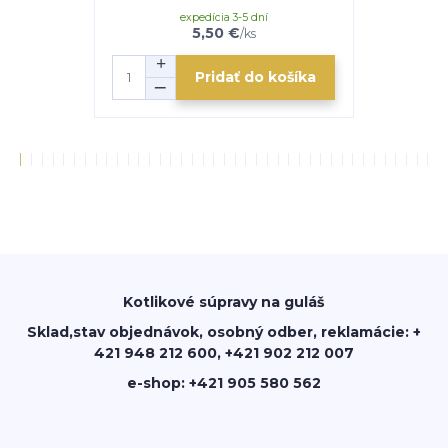
expedícia 3-5 dní
mome
5,50 €
/
ks
Pridať do košíka
Kotlikové súpravy na guláš
Sklad,stav objednávok, osobný odber, reklamácie: +
421 948 212 600, +421 902 212 007
e-shop: +421 905 580 562