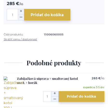
285 €
/
ks
Pridať do košíka
Číslo produktu:
11006060005
Strážiť cenu / dostupnosť
Podobné produkty
Zabíjačková súprava + smaltovaný kotol
265 €
/
ks
100 L + horák
expedícia 3-5 dní
Pridať do košíka