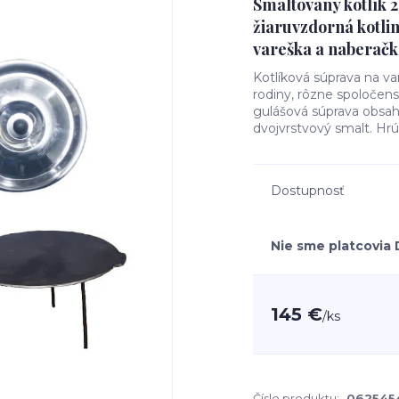
Smaltovaný kotlík 2
žiaruvzdorná kotli
vareška a naberačk
Kotlíková súprava na va
rodiny, rôzne spoločens
gulášová súprava obsahu
dvojvrstvový smalt. Hr
Dostupnosť
Nie sme platcovia
145 €
/
ks
Číslo produktu:
062545