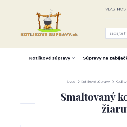
VLASTNOST
Kotlíkové súpravy
Súpravy na zabíjač
Úvod
Kotlíkové súpravy
Kotlíky
Smaltovaný kot
žiar