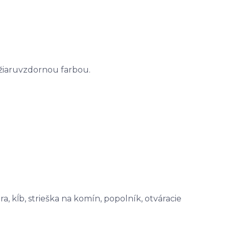
 žiaruvzdornou farbou.
a, kĺb, strieška na komín, popolník, otváracie