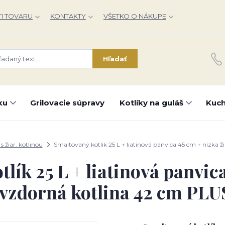
I TOVARU
KONTAKTY
VŠETKO O NÁKUPE
Hľadať
ku
Grilovacie súpravy
Kotlíky na guláš
Kuch
 s žiar. kotlinou
Smaltovaný kotlík 25 L + liatinová panvica 45 cm + nízka
lík 25 L + liatinová panvic
uvzdorná kotlina 42 cm PLU