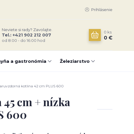
Prihlásenie
Neviete si rady? Zavolajte.
0
ks
Tel.: +421 902 212 007
0 €
od 8:00 - do 16:00 hod
yňa a gastronómia
Železiarstvo
 žiaruvzdorná kotlina 42 cm PLUS 600
a 45 cm + nízka
S 600