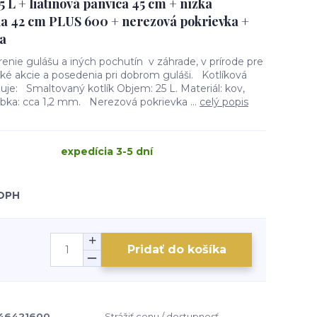
5 L + liatinová panvica 45 cm + nízka
na 42 cm PLUS 600 + nerezová pokrievka +
a
renie gulášu a iných pochutín v záhrade, v prírode pre
ké akcie a posedenia pri dobrom guláši. Kotlíková
je: Smaltovaný kotlík Objem: 25 L. Materiál: kov,
úbka: cca 1,2 mm. Nerezová pokrievka ...
celý popis
expedícia 3-5 dní
 DPH
Pridať do košíka
46421600
Strážiť cenu / dostupnosť