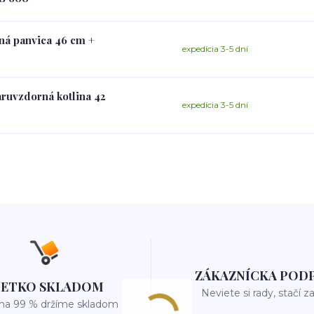
aná panvica 46 cm +
expedícia 3-5 dní
aruvzdorná kotlina 42
expedícia 3-5 dní
ZÁKAZNÍCKA POD
ŠETKO SKLADOM
Neviete si rady, stačí z
 na 99 % držíme skladom