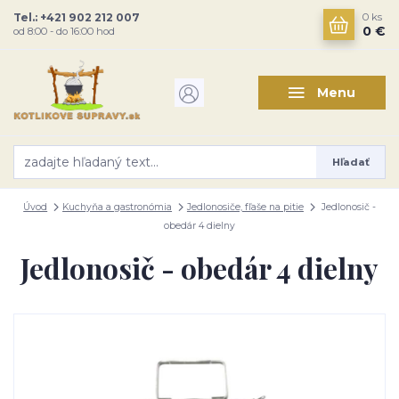
Tel.: +421 902 212 007
0
ks
0 €
od 8:00 - do 16:00 hod
Menu
Hľadať
Úvod
Kuchyňa a gastronómia
Jedlonosiče, fľaše na pitie
Jedlonosič -
obedár 4 dielny
Jedlonosič - obedár 4 dielny