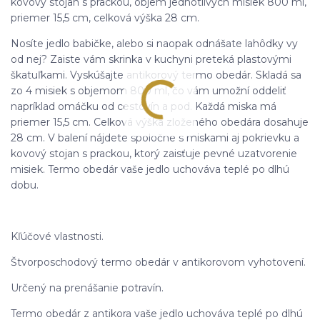
kovový stojan s prackou, objem jednotlivých misiek 800 ml,
priemer 15,5 cm, celková výška 28 cm.
Nosíte jedlo babičke, alebo si naopak odnášate lahôdky vy
od nej? Zaiste vám skrinka v kuchyni preteká plastovými
škatuľkami. Vyskúšajte antikorový termo obedár. Skladá sa
zo 4 misiek s objemom 800 ml, čo vám umožní oddeliť
napríklad omáčku od cestovín a pod. Každá miska má
priemer 15,5 cm. Celková výška zloženého obedára dosahuje
28 cm. V balení nájdete spoločne s miskami aj pokrievku a
kovový stojan s prackou, ktorý zaisťuje pevné uzatvorenie
misiek. Termo obedár vaše jedlo uchováva teplé po dlhú
dobu.
Kľúčové vlastnosti.
Štvorposchodový termo obedár v antikorovom vyhotovení.
Určený na prenášanie potravín.
Termo obedár z antikora vaše jedlo uchováva teplé po dlhú