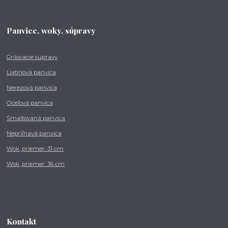
Panvice, woky, súpravy
Grilovacie súpravy
Liatinová panvica
Nerezová panvica
Oceľová panvica
Smaltovaná panvica
Nepriľnavá panvica
Wok, priemer: 31 cm
Wok, priemer: 36 cm
Kontakt