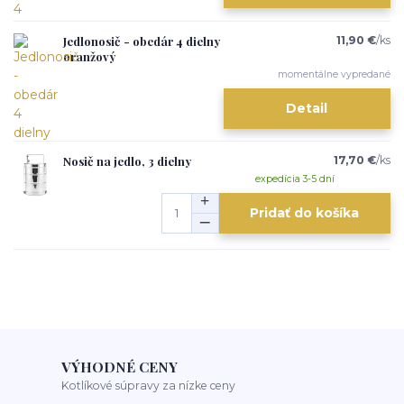
Jedlonosič - obedár 4 dielny
11,90 €
/
ks
oranžový
momentálne vypredané
Detail
Nosič na jedlo, 3 dielny
17,70 €
/
ks
expedícia 3-5 dní
Pridať do košíka
VÝHODNÉ CENY
Kotlíkové súpravy za nízke ceny