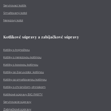
Servírovací kotlík
Smaltovaný kotol
Nerezový kotol
Kotlíkové súpravy a zabíjačkové súpravy
Kotlíky s trojnožkou
Kotlíky s nerezovou kotlinou
Kotlíky s kovovou kotlinou
Kotlíky so žiaruvzdor. kotlinou
Kotlíky so smaltovanou kotlinou
Kotlíky s chráničom, ohniskom
Kotlíkové súpravy BIG PARTY
Servírovacie súpravy
Zabíjačkové súpravy