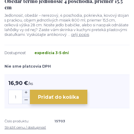
Obedár termo jedlonosič 4 poschodia, priemer 15,5
cm
Jedlonosič, obedár – nerezový, 4 poschodia, pokrievka, kovový stojan
s prackou, objem jednotlivých misiek 800 ml, priemer 15,5 cm,
celková výška 28 cm. Nosíte jedlo babičke, alebo si naopak odnášate
lahôdky vy od nej? Zaiste vám skrinka v kuchyni preteká plastovými
škatuľkami. Vyskúšajte antikorový ...
celý popis
Dostupnosť
expedícia 3-5 dní
Nie sme platcovia DPH
16,90 €
/
ks
Pridať do košíka
Číslo produktu:
15703
Strážiť cenu / dostupnosť