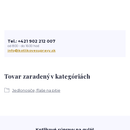
Tel.: +421 902 212 007
od 8:00 - do 16:00 hod
info@kotlikovesupravy.sk
Tovar zaradený v kategóriách
Jedlonosiče, fľaše na pitie
Kotlikové súpravy na guláš