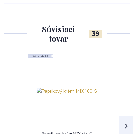
Súvisiaci
39
tovar
TOP produkt
TOP produkt
Paprikový krém MIX 160 G
Sladký p