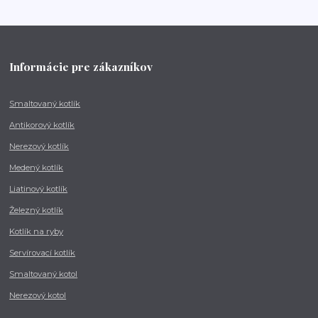
Informácie pre zákazníkov
Smaltovaný kotlík
Antikorový kotlík
Nerezový kotlík
Medený kotlík
Liatinový kotlík
Železný kotlík
Kotlík na ryby
Servírovací kotlík
Smaltovaný kotol
Nerezový kotol