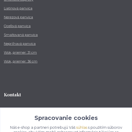
Liatinová panvica
Nerezová panvica
Oceľová panvica
Smaltovaná panvica
Nepriľnavá panvica
Wok, priemer: 31 cm
Wok, priemer: 36 cm
Kontakt
Tel.: +421 902 212 007
od 8:00 - do 16:00 hod
Spracovanie cookies
Náš e-shop a partneri potrebujú Váš
súhlas
s použitím súborov
info@kotlikovesupravy.sk