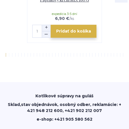
expedícia 3-5 dní
e
6,90 €
/
ks
Pridať do košíka
Kotlikové súpravy na guláš
Sklad,stav objednávok, osobný odber, reklamácie: +
421 948 212 600, +421 902 212 007
e-shop: +421 905 580 562