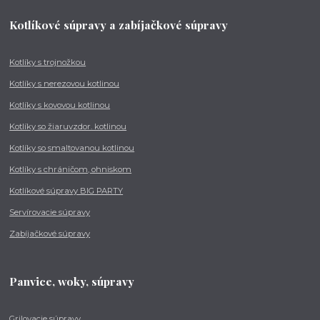
Kotlíkové súpravy a zabíjačkové súpravy
Kotlíky s trojnožkou
Kotlíky s nerezovou kotlinou
Kotlíky s kovovou kotlinou
Kotlíky so žiaruvzdor. kotlinou
Kotlíky so smaltovanou kotlinou
Kotlíky s chráničom, ohniskom
Kotlíkové súpravy BIG PARTY
Servírovacie súpravy
Zabíjačkové súpravy
Panvice, woky, súpravy
Grilovacie súpravy