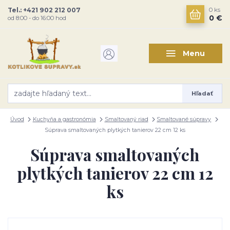
Tel.: +421 902 212 007
0
ks
0 €
od 8:00 - do 16:00 hod
Menu
Hľadať
Úvod
Kuchyňa a gastronómia
Smaltovaný riad
Smaltované súpravy
Súprava smaltovaných plytkých tanierov 22 cm 12 ks
Súprava smaltovaných
plytkých tanierov 22 cm 12
ks