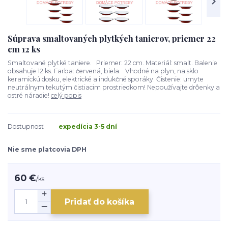
Súprava smaltovaných plytkých tanierov, priemer 22
cm 12 ks
Smaltované plytké taniere. Priemer: 22 cm. Materiál: smalt. Balenie
obsahuje 12 ks. Farba: červená, biela. Vhodné na plyn, na sklo
keramickú dosku, elektrické a indukčné sporáky. Čistenie: umyte
neutrálnym tekutým čistiacim prostriedkom! Nepoužívajte drôenky a
ostré náradie!
celý popis
Dostupnosť
expedícia 3-5 dní
Nie sme platcovia DPH
60 €
/
ks
Pridať do košíka