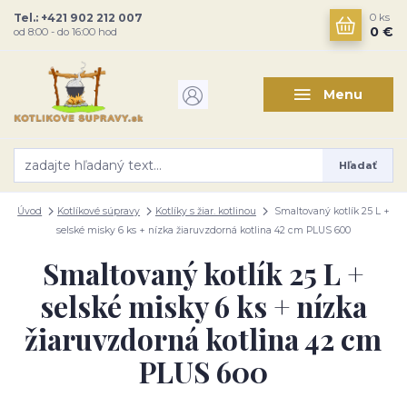
Tel.: +421 902 212 007
0
ks
0 €
od 8:00 - do 16:00 hod
Menu
Hľadať
Úvod
Kotlíkové súpravy
Kotlíky s žiar. kotlinou
Smaltovaný kotlík 25 L +
selské misky 6 ks + nízka žiaruvzdorná kotlina 42 cm PLUS 600
Smaltovaný kotlík 25 L +
selské misky 6 ks + nízka
žiaruvzdorná kotlina 42 cm
PLUS 600