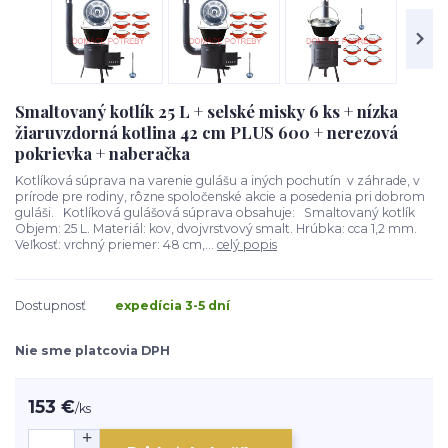
Smaltovaný kotlík 25 L + selské misky 6 ks + nízka
žiaruvzdorná kotlina 42 cm PLUS 600 + nerezová
pokrievka + naberačka
Kotlíková súprava na varenie gulášu a iných pochutín v záhrade, v
prírode pre rodiny, rôzne spoločenské akcie a posedenia pri dobrom
guláši. Kotlíková gulášová súprava obsahuje: Smaltovaný kotlík
Objem: 25 L. Materiál: kov, dvojvrstvový smalt. Hrúbka: cca 1,2 mm.
Veľkosť: vrchný priemer: 48 cm,...
celý popis
Dostupnosť
expedícia 3-5 dní
Nie sme platcovia DPH
153 €
/
ks