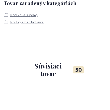
Tovar zaradený v kategóriách
Kotlíkové súpravy
Kotlíky s žiar. kotlinou
Súvisiaci
50
tovar
TOP produkt
Akcia