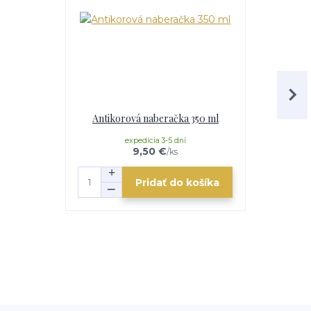
Antikorová naberačka 350 ml
Horák 7 kW
p
expedícia 3-5 dní
e
9,50 €
/
ks
Pridať do košíka