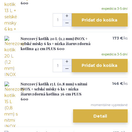
600
expedícia 3-5 dní
Pridať do košíka
Nerezový kotlík 20 L (1,2 mm) INOX +
173 €
/
ks
selské misky 6 ks + nízka žiaruvzdorná
kotlina 42 cm PLUS 600
expedícia 3-5 dní
Pridať do košíka
Nerezový kotlík 15 L (0,8 mm) s nitmi
146 €
/
ks
INOX + selské misky 6 ks + nízka
žiaruvzdorná kotlina 36 cm PLUS
600
momentálne vypredané
Detail