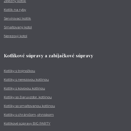
Železný kotlík
Kotlík na ryby
Servírovací kotlík
Smaltovaný kotol
Nerezový kotol
Kotlíkové súpravy a zabíjačkové súpravy
Kotlíky s trojnožkou
Kotlíky s nerezovou kotlinou
Kotlíky s kovovou kotlinou
Kotlíky so žiaruvzdor. kotlinou
Kotlíky so smaltovanou kotlinou
Kotlíky s chráničom, ohniskom
Kotlíkové súpravy BIG PARTY