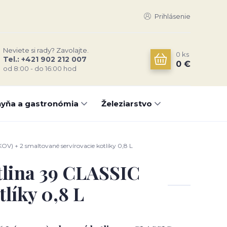
Prihlásenie
Neviete si rady? Zavolajte.
0
ks
Tel.: +421 902 212 007
0 €
od 8:00 - do 16:00 hod
yňa a gastronómia
Železiarstvo
OV) + 2 smaltované servírovacie kotlíky 0,8 L
otlina 39 CLASSIC
líky 0,8 L