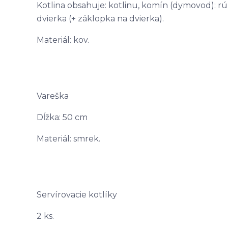
Kotlina obsahuje: kotlinu, komín (dymovod): rúr
dvierka (+ záklopka na dvierka).
Materiál: kov.
Vareška
Dĺžka: 50 cm
Materiál: smrek.
Servírovacie kotlíky
2 ks.