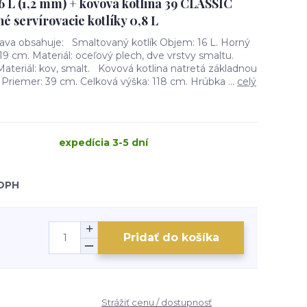
6 L (1,2 mm) + kovová kotlina 39 CLASSIC
é servírovacie kotlíky 0,8 L
rava obsahuje: Smaltovaný kotlík Objem: 16 L. Horný
19 cm. Materiál: oceľový plech, dve vrstvy smaltu.
ateriál: kov, smalt. Kovová kotlina natretá základnou
 Priemer: 39 cm. Celková výška: 118 cm. Hrúbka ...
celý
expedícia 3-5 dní
 DPH
Pridať do košíka
Strážiť cenu / dostupnosť