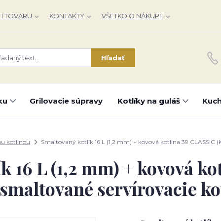
I TOVARU
KONTAKTY
VŠETKO O NÁKUPE
Hľadať
ku
Grilovacie súpravy
Kotlíky na guláš
Kuch
ou kotlinou
Smaltovaný kotlík 16 L (1,2 mm) + kovová kotlina 39 CLASSIC (K
k 16 L (1,2 mm) + kovová k
 smaltované servírovacie kot