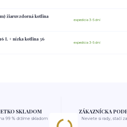
mm) žiaruvzdorná kotlina
expedícia 3-5 dní
6 L + nízka kotlina 36
expedícia 3-5 dní
ŠETKO SKLADOM
ZÁKAZNÍCKA POD
 na 99 % držíme skladom
Neviete si rady, stačí z