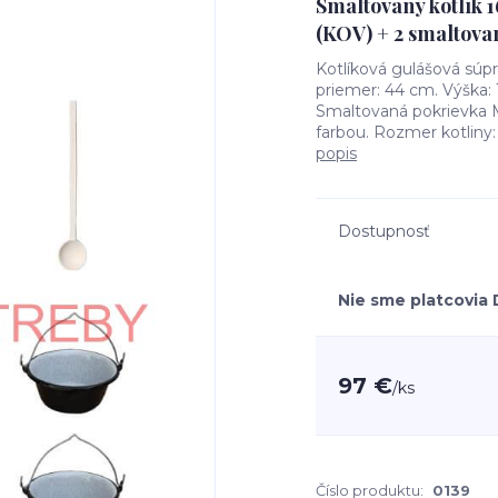
Smaltovaný kotlík 1
(KOV) + 2 smaltovan
Kotlíková gulášová súp
priemer: 44 cm. Výška: 
Smaltovaná pokrievka M
farbou. Rozmer kotliny:
popis
Dostupnosť
Nie sme platcovia
97 €
/
ks
Číslo produktu:
0139