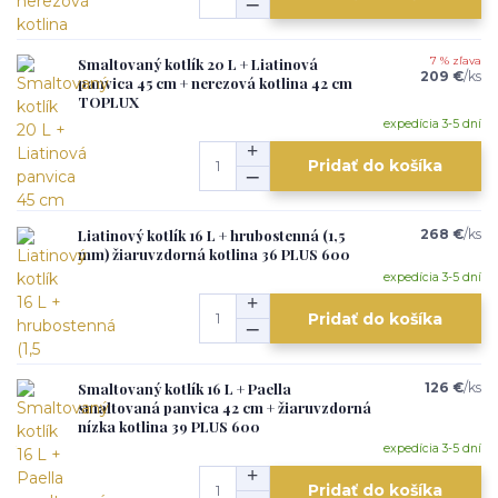
Smaltovaný kotlík 20 L + Liatinová
7 % zľava
209 €
/
ks
panvica 45 cm + nerezová kotlina 42 cm
TOPLUX
expedícia 3-5 dní
Pridať do košíka
Liatinový kotlík 16 L + hrubostenná (1,5
268 €
/
ks
mm) žiaruvzdorná kotlina 36 PLUS 600
expedícia 3-5 dní
Pridať do košíka
Smaltovaný kotlík 16 L + Paella
126 €
/
ks
smaltovaná panvica 42 cm + žiaruvzdorná
nízka kotlina 39 PLUS 600
expedícia 3-5 dní
Pridať do košíka