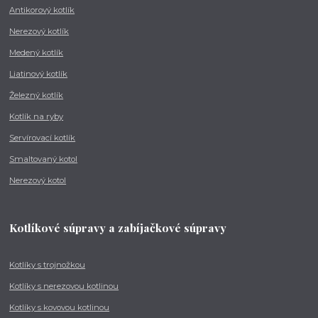
Antikorový kotlík
Nerezový kotlík
Medený kotlík
Liatinový kotlík
Železný kotlík
Kotlík na ryby
Servírovací kotlík
Smaltovaný kotol
Nerezový kotol
Kotlíkové súpravy a zabíjačkové súpravy
Kotlíky s trojnožkou
Kotlíky s nerezovou kotlinou
Kotlíky s kovovou kotlinou