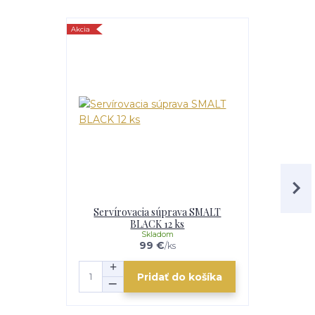
Akcia
TOP produkt
Servírovacia súprava SMALT
Servírova
BLACK 12 ks
Skladom
e
99 €
/
ks
Pridať do košíka