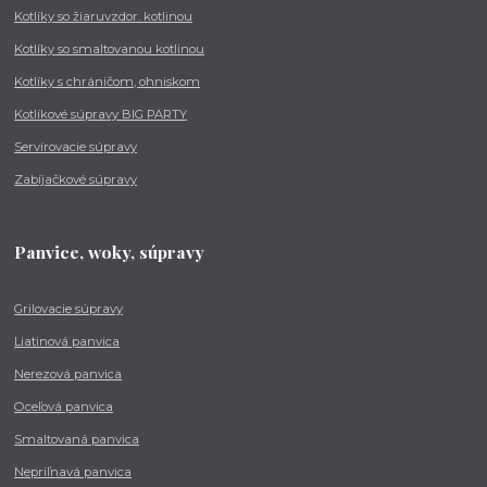
Kotlíky so žiaruvzdor. kotlinou
Kotlíky so smaltovanou kotlinou
Kotlíky s chráničom, ohniskom
Kotlíkové súpravy BIG PARTY
Servírovacie súpravy
Zabíjačkové súpravy
Panvice, woky, súpravy
Grilovacie súpravy
Liatinová panvica
Nerezová panvica
Oceľová panvica
Smaltovaná panvica
Nepriľnavá panvica