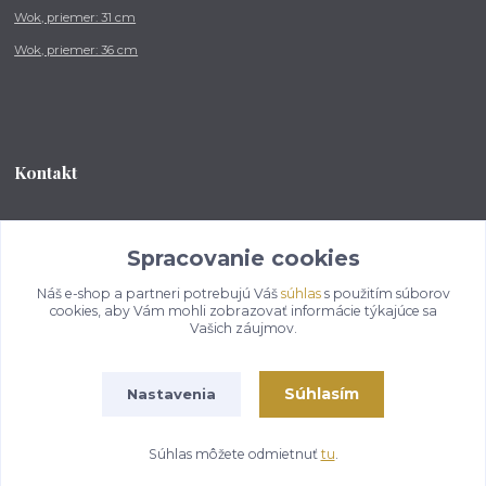
Wok, priemer: 31 cm
Wok, priemer: 36 cm
Kontakt
Tel.: +421 902 212 007
od 8:00 - do 16:00 hod
Spracovanie cookies
Náš e-shop a partneri potrebujú Váš
súhlas
s použitím súborov
info@kotlikovesupravy.sk
cookies, aby Vám mohli zobrazovať informácie týkajúce sa
Vašich záujmov.
Súhlasím
Nastavenia
Copyright © 2017-2050 kotlikovesupravy.sk, všetky práva vyhradené..
Súhlas môžete odmietnuť
tu
.
Vytvorené na
Eshop-rychlo.sk