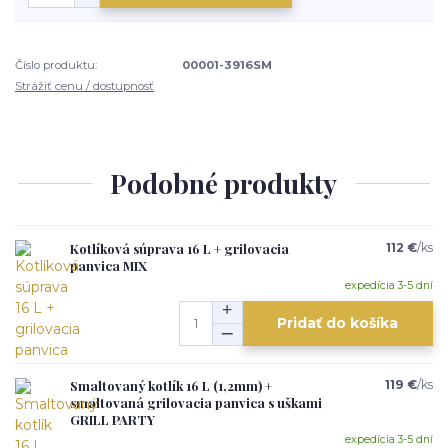
Číslo produktu:
00001-3916SM
Strážiť cenu / dostupnosť
Podobné produkty
Kotlíková súprava 16 L + grilovacia
112 €
/
ks
panvica MIX
expedícia 3-5 dní
Pridať do košíka
Smaltovaný kotlík 16 L (1,2mm) +
119 €
/
ks
smaltovaná grilovacia panvica s uškami
GRILL PARTY
expedícia 3-5 dní