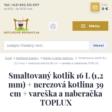
Tel.: +421 902 212 007
0
ks
0 €
od 8:00 - do 16:00 hod
Menu
Hľadať
Úvod
Kotlíkové súpravy
Kotlíky s nerez. kotlinou
Smaltovaný kotlík 16 L
(1,2 mm) + nerezová kotlina 39 cm + vareška a naberačka TOPLUX
Smaltovaný kotlík 16 L (1,2
mm) + nerezová kotlina 39
cm + vareška a naberačka
TOPLUX