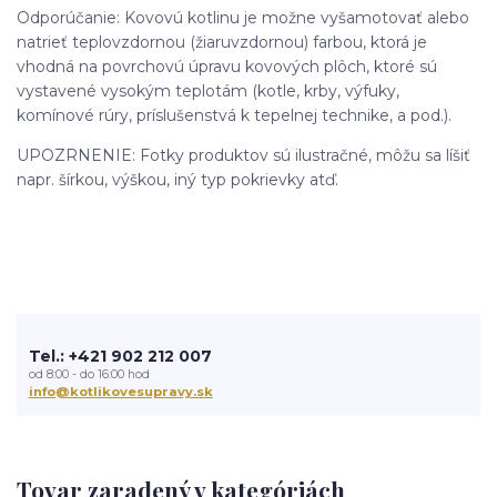
Odporúčanie: Kovovú kotlinu je možne vyšamotovať alebo
natrieť teplovzdornou (žiaruvzdornou) farbou, ktorá je
vhodná na povrchovú úpravu kovových plôch, ktoré sú
vystavené vysokým teplotám (kotle, krby, výfuky,
komínové rúry, príslušenstvá k tepelnej technike, a pod.).
UPOZRNENIE: Fotky produktov sú ilustračné, môžu sa líšiť
napr. šírkou, výškou, iný typ pokrievky atď.
Tel.: +421 902 212 007
od 8:00 - do 16:00 hod
info@kotlikovesupravy.sk
Tovar zaradený v kategóriách