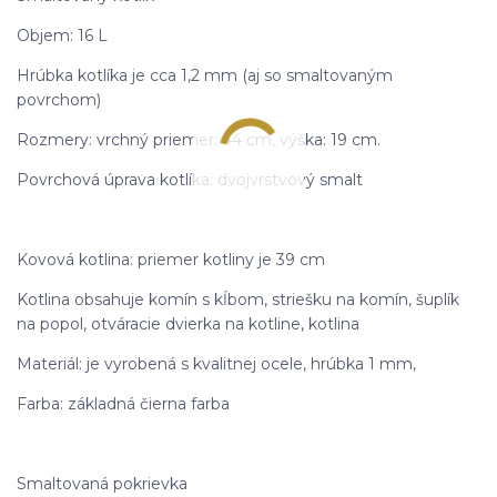
Objem: 16 L
Hrúbka kotlíka je cca 1,2 mm (aj so smaltovaným
povrchom)
Rozmery: vrchný priemer: 44 cm, výška: 19 cm.
Povrchová úprava kotlíka: dvojvrstvový smalt
Kovová kotlina: priemer kotliny je 39 cm
Kotlina obsahuje komín s kĺbom, striešku na komín, šuplík
na popol, otváracie dvierka na kotline, kotlina
Materiál: je vyrobená s kvalitnej ocele, hrúbka 1 mm,
Farba: základná čierna farba
Smaltovaná pokrievka