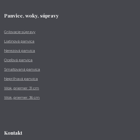
Panvice, woky, súpravy
Grilovacie súpravy
Liatinová panvica
Nerezová panvica
Oceľová panvica
Smaltovaná panvica
Nepriľnavá panvica
Wok, priemer: 31 cm
Wok, priemer: 36 cm
Kontakt