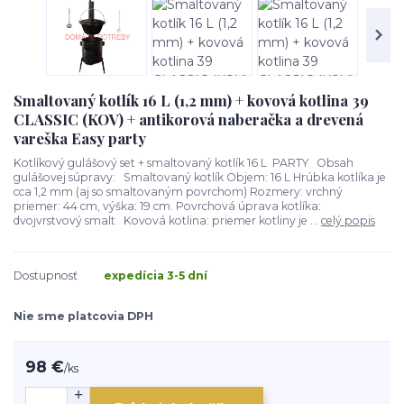
Smaltovaný kotlík 16 L (1,2 mm) + kovová kotlina 39
CLASSIC (KOV) + antikorová naberačka a drevená
vareška Easy party
Kotlíkový gulášový set + smaltovaný kotlík 16 L PARTY Obsah
gulášovej súpravy: Smaltovaný kotlík Objem: 16 L Hrúbka kotlíka je
cca 1,2 mm (aj so smaltovaným povrchom) Rozmery: vrchný
priemer: 44 cm, výška: 19 cm. Povrchová úprava kotlíka:
dvojvrstvový smalt Kovová kotlina: priemer kotliny je ...
celý popis
Dostupnosť
expedícia 3-5 dní
Nie sme platcovia DPH
98 €
/
ks