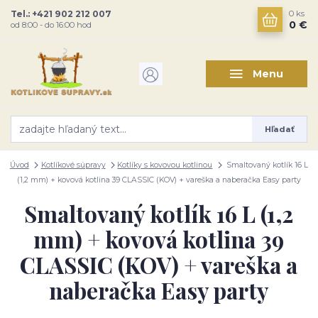
Tel.: +421 902 212 007
0
ks
0 €
od 8:00 - do 16:00 hod
Menu
Hľadať
Úvod
Kotlíkové súpravy
Kotlíky s kovovou kotlinou
Smaltovaný kotlík 16 L
(1,2 mm) + kovová kotlina 39 CLASSIC (KOV) + vareška a naberačka Easy party
Smaltovaný kotlík 16 L (1,2
mm) + kovová kotlina 39
CLASSIC (KOV) + vareška a
naberačka Easy party