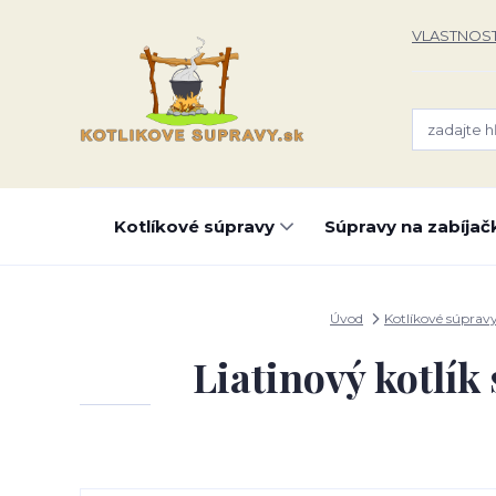
VLASTNOST
Kotlíkové súpravy
Súpravy na zabíjač
Úvod
Kotlíkové súprav
Liatinový kotlík