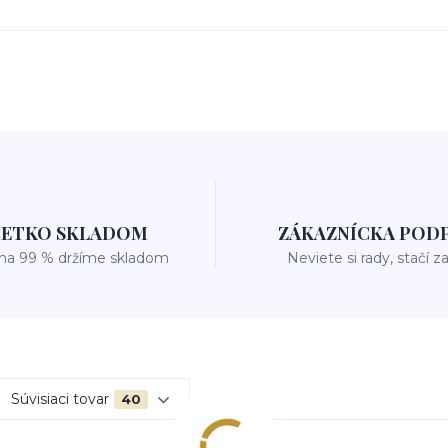
ŠETKO SKLADOM
ZÁKAZNÍCKA POD
 na 99 % držíme skladom
Neviete si rady, stačí z
Súvisiaci tovar
40