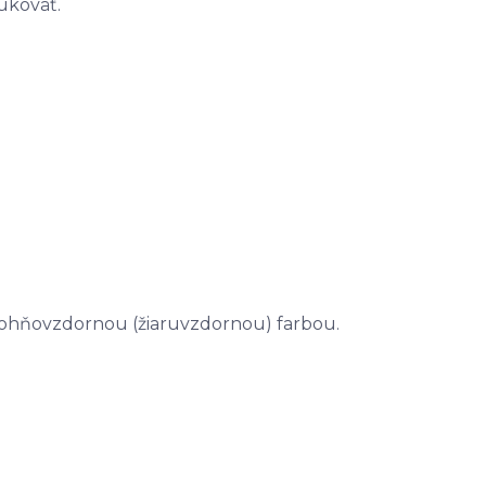
rukoväť.
 ohňovzdornou (žiaruvzdornou) farbou.