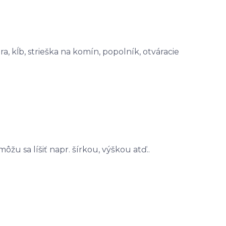
a, kĺb, strieška na komín, popolník, otváracie
u sa líšiť napr. šírkou, výškou atď..