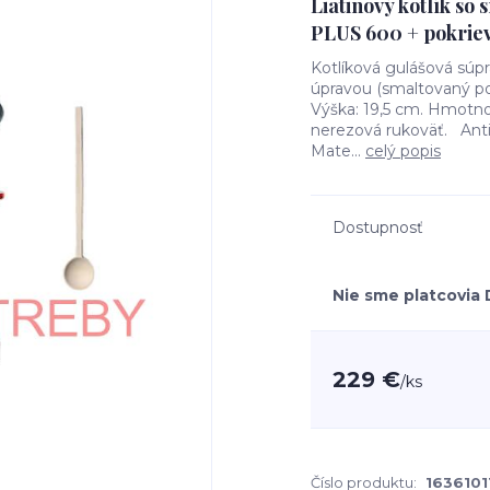
Liatinový kotlík so
PLUS 600 + pokriev
Kotlíková gulášová súp
úpravou (smaltovaný po
Výška: 19,5 cm. Hmotnosť
nerezová rukoväť. Anti
Mate...
celý popis
Dostupnosť
Nie sme platcovia
229 €
/
ks
Číslo produktu:
163610