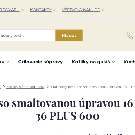
I TOVARU
KONTAKTY
VŠETKO O NÁKUPE
Hľadať
ku
Grilovacie súpravy
Kotlíky na guláš
Kuch
y
Kotlíky s žiar. kotlinou
Liatinový kotlík so smaltovanou úpravou 16 L + 
 so smaltovanou úpravou 16 
36 PLUS 600