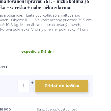
 smaltovanou úpravou 16 L + nízka kotlina 36
ka + vareška + naberačka zdarma!
rava obsahuje: Liatinový kotlík so smaltovanou
vrch). Objem: 16 L. Veľkosť: Vrchný priemer: 39,5 cm
: 10,8 kg. Materiál: liatina, smaltovaný povrch,
korová pokrievka. Vrchný priemer pokrievky: 41 cm.
expedícia 3-5 dní
 DPH
Pridať do košíka
118600
Strážiť cenu / dostupnosť