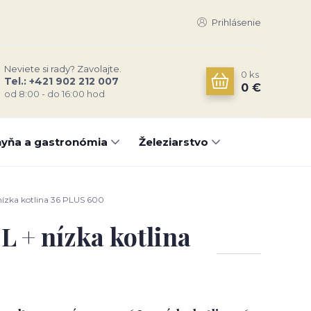
Prihlásenie
Neviete si rady? Zavolajte.
0
ks
Tel.: +421 902 212 007
0 €
od 8:00 - do 16:00 hod
yňa a gastronómia
Železiarstvo
nízka kotlina 36 PLUS 600
L + nízka kotlina