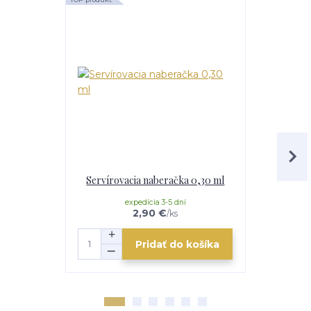
Servírovacia naberačka 0,30 ml
V
expedícia 3-5 dní
e
2,90 €
/
ks
Pridať do košíka