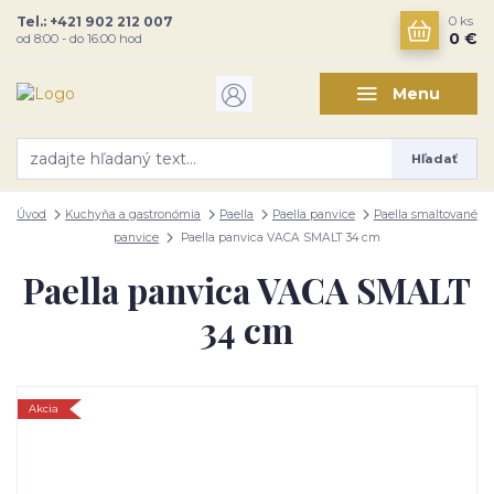
Tel.: +421 902 212 007
0
ks
0 €
od 8:00 - do 16:00 hod
Menu
Hľadať
Úvod
Kuchyňa a gastronómia
Paella
Paella panvice
Paella smaltované
panvice
Paella panvica VACA SMALT 34 cm
Paella panvica VACA SMALT
34 cm
Akcia