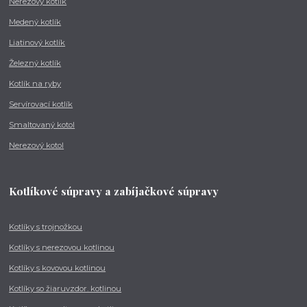
Nerezový kotlík
Medený kotlík
Liatinový kotlík
Železný kotlík
Kotlík na ryby
Servírovací kotlík
Smaltovaný kotol
Nerezový kotol
Kotlíkové súpravy a zabíjačkové súpravy
Kotlíky s trojnožkou
Kotlíky s nerezovou kotlinou
Kotlíky s kovovou kotlinou
Kotlíky so žiaruvzdor. kotlinou