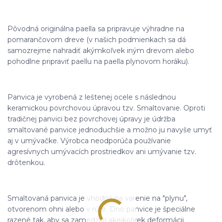
Pôvodná originálna paella sa pripravuje výhradne na
pomarančovom dreve (v našich podmienkach sa dá
samozrejme nahradiť akýmkoľvek iným drevom alebo
pohodlne pripraviť paellu na paella plynovom horáku).
Panvica je vyrobená z leštenej ocele s následnou
keramickou povrchovou úpravou tzv. Smaltovanie. Oproti
tradičnej panvici bez povrchovej úpravy je údržba
smaltované panvice jednoduchšie a možno ju navyše umyť
aj v umývačke. Výrobca neodporúča používanie
agresívnych umývacích prostriedkov ani umývanie tzv.
drôtenkou.
Smaltovaná panvica je vhodná na varenie na "plynu",
otvorenom ohni alebo v rúre. Dno panvice je špeciálne
razené tak, aby sa zamedzilo akejkoľvek deformácii