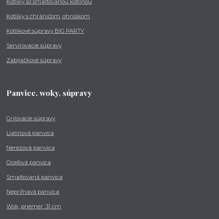
Kotlíky so smaltovanou kotlinou
Kotlíky s chráničom, ohniskom
Kotlíkové súpravy BIG PARTY
Servírovacie súpravy
Zabíjačkové súpravy
Panvice, woky, súpravy
Grilovacie súpravy
Liatinová panvica
Nerezová panvica
Oceľová panvica
Smaltovaná panvica
Nepriľnavá panvica
Wok, priemer: 31 cm