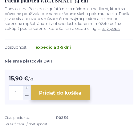
Paella panvica VACA SMALT 34 cm
Panvica tzv. Paellera je guľatá nízka nádoba s madlami, ktorá sa
pôvodne používala pre varenie španielskeho pokrmu paella. Paella
je v podstate rizoto s mäsom či morskými plodmi a zeleninou,
korenené mj. šafránom (v obchodoch s korením môžete bežne
zakúpiť paella korenie, ktoré šafran a ostatné ingr...
celý popis
Dostupnosť
expedícia 3-5 dní
Nie sme platcovia DPH
15,90 €
/
ks
Pridať do košíka
Číslo produktu:
P0234
Strážiť cenu / dostupnosť