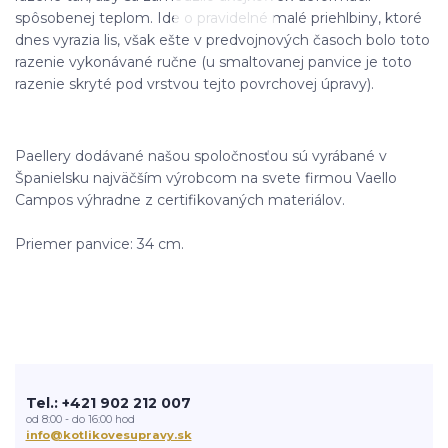
spôsobenej teplom. Ide o pravidelné malé priehlbiny, ktoré
dnes vyrazia lis, však ešte v predvojnových časoch bolo toto
razenie vykonávané ručne (u smaltovanej panvice je toto
razenie skryté pod vrstvou tejto povrchovej úpravy).
Paellery dodávané našou spoločnosťou sú vyrábané v
Španielsku najväčším výrobcom na svete firmou Vaello
Campos výhradne z certifikovaných materiálov.
Priemer panvice: 34 cm.
Tel.: +421 902 212 007
od 8:00 - do 16:00 hod
info@kotlikovesupravy.sk