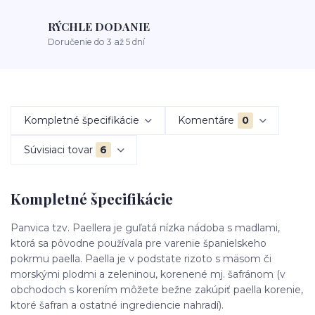
RÝCHLE DODANIE
Doručenie do 3 až 5 dní
Kompletné špecifikácie
Komentáre
0
Súvisiaci tovar
6
Kompletné špecifikácie
Panvica tzv. Paellera je guľatá nízka nádoba s madlami,
ktorá sa pôvodne používala pre varenie španielskeho
pokrmu paella. Paella je v podstate rizoto s mäsom či
morskými plodmi a zeleninou, korenené mj. šafránom (v
obchodoch s korením môžete bežne zakúpiť paella korenie,
ktoré šafran a ostatné ingrediencie nahradí).