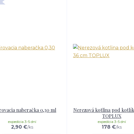
rovacia naberačka 0,30 ml
Nerezová kotlina pod kotlí
TOPLUX
expedícia 3-5 dní
expedícia 3-5 dní
2,90 €
178 €
/
ks
/
ks