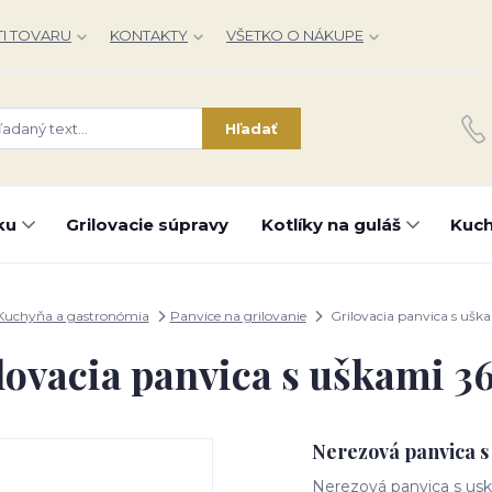
I TOVARU
KONTAKTY
VŠETKO O NÁKUPE
Hľadať
ku
Grilovacie súpravy
Kotlíky na guláš
Kuch
Kuchyňa a gastronómia
Panvice na grilovanie
Grilovacia panvica s ušk
lovacia panvica s uškami 3
Nerezová panvica s
Nerezová panvica s usk