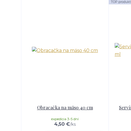
TOP produkt
Obracačka na mäso 40 cm
Serví
expedícia 3-5 dní
4,50 €
/
ks