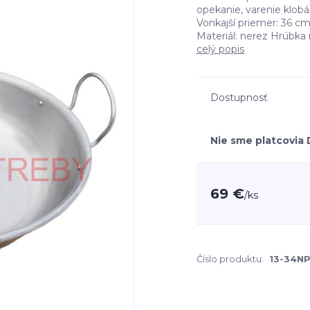
opekanie, varenie klobá
Vonkajší priemer: 36 c
Materiál: nerez Hrúbka 
celý popis
Dostupnosť
Nie sme platcovia
69 €
/
ks
Číslo produktu:
13-34N