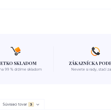
ŠETKO SKLADOM
ZÁKAZNÍCKA POD
 na 99 % držíme skladom
Neviete si rady, stačí z
Súvisiaci tovar
3