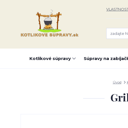
VLASTNOST
Kotlíkové súpravy
Súpravy na zabíjač
Úvod
Gri