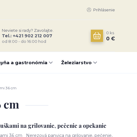
Prihlásenie
Neviete si rady? Zavolajte.
0
ks
Tel.: +421 902 212 007
0 €
od 8:00 - do 16:00 hod
yňa a gastronómia
Železiarstvo
ami 36 cm
6 cm
 uškami na grilovanie, pečenie a opekanie
ami 36 cm Nerezová panvica na grilovanie, pečenie,