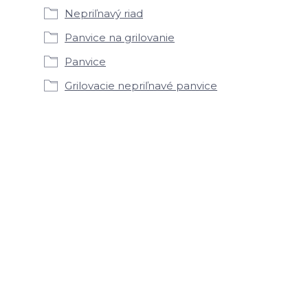
Nepriľnavý riad
Panvice na grilovanie
Panvice
Grilovacie nepriľnavé panvice