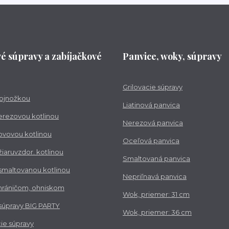
vé súpravy a zabíjačkové
Panvice, woky, súpravy
Grilovacie súpravy
trojnožkou
Liatinová panvica
nerezovou kotlinou
Nerezová panvica
kovovou kotlinou
Oceľová panvica
 žiaruvzdor. kotlinou
Smaltovaná panvica
 smaltovanou kotlinou
Nepriľnavá panvica
chráničom, ohniskom
Wok, priemer: 31 cm
 súpravy BIG PARTY
Wok, priemer: 36 cm
ie súpravy