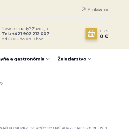
Prihlásenie
Neviete si rady? Zavolajte.
0
ks
Tel.: +421 902 212 007
0 €
od 8:00 - do 16:00 hod
yňa a gastronómia
Železiarstvo
ny
ciálna panvica na pečenie gaštanov, mäsa, zeleniny a