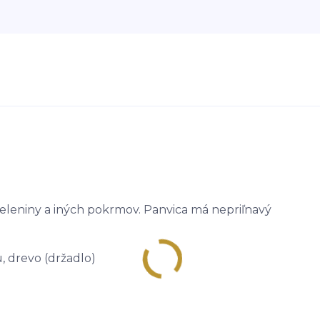
zeleniny a iných pokrmov. Panvica má nepriľnavý
u, drevo (držadlo)