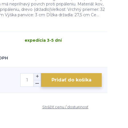
má nepriľnavý povrch proti pripáleniu. Materiál: kov,
pripáleniu, drevo (držadlo)Veľkosť: Vrchný priemer: 32
 Výška panvice: 3 cm Dĺžka držadla: 27,5 cm Ce...
expedícia 3-5 dní
 DPH
Pridať do košíka
Strážiť cenu / dostupnosť