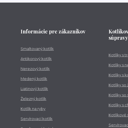
Informácie pre zákazníkov
Kotlíko
súpravy
Smaltovaný kotlík
Kotlíky s 
Antikorový kotlík
Kotlíky s 
Nerezový kotlík
Kotlíky s 
Medený kotlík
Kotlíky so
Liatinový kotlík
Kotlíky so
Železný kotlík
Kotlíky s 
Kotlík na ryby
Kotlíkové
Servírovací kotlík
Servírovac