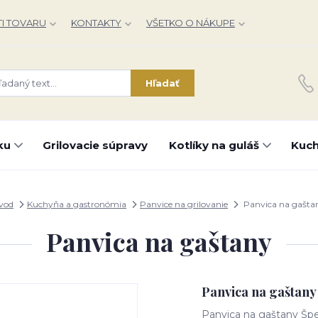
I TOVARU
KONTAKTY
VŠETKO O NÁKUPE
Hľadať
ku
Grilovacie súpravy
Kotlíky na guláš
Kuch
vod
Kuchyňa a gastronómia
Panvice na grilovanie
Panvica na gašta
Panvica na gaštany
Panvica na gaštany
Panvica na gaštany Špe