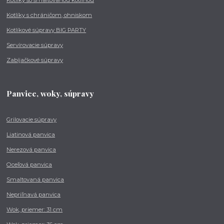
Kotlíky so smaltovanou kotlinou
Kotlíky s chráničom, ohniskom
Kotlíkové súpravy BIG PARTY
Servírovacie súpravy
Zabíjačkové súpravy
Panvice, woky, súpravy
Grilovacie súpravy
Liatinová panvica
Nerezová panvica
Oceľová panvica
Smaltovaná panvica
Nepriľnavá panvica
Wok, priemer: 31 cm