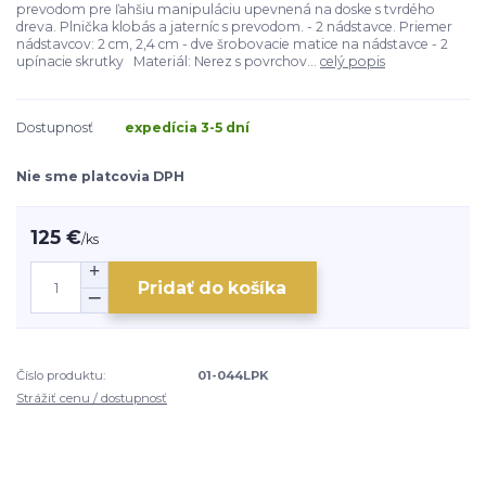
prevodom pre ľahšiu manipuláciu upevnená na doske s tvrdého
dreva. Plnička klobás a jaterníc s prevodom. - 2 nádstavce. Priemer
nádstavcov: 2 cm, 2,4 cm - dve šrobovacie matice na nádstavce - 2
upínacie skrutky Materiál: Nerez s povrchov...
celý popis
Dostupnosť
expedícia 3-5 dní
Nie sme platcovia DPH
125 €
/
ks
Pridať do košíka
Číslo produktu:
01-044LPK
Strážiť cenu / dostupnosť