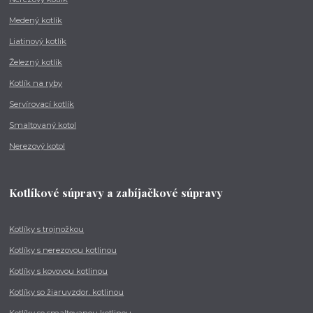
Medený kotlík
Liatinový kotlík
Železný kotlík
Kotlík na ryby
Servírovací kotlík
Smaltovaný kotol
Nerezový kotol
Kotlíkové súpravy a zabíjačkové súpravy
Kotlíky s trojnožkou
Kotlíky s nerezovou kotlinou
Kotlíky s kovovou kotlinou
Kotlíky so žiaruvzdor. kotlinou