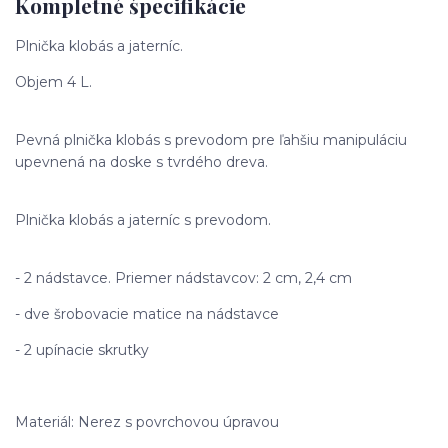
Kompletné špecifikácie
Plnička klobás a jaterníc.
Objem 4 L.
Pevná plnička klobás s prevodom pre ľahšiu manipuláciu
upevnená na doske s tvrdého dreva.
Plnička klobás a jaterníc s prevodom.
- 2 nádstavce. Priemer nádstavcov: 2 cm, 2,4 cm
- dve šrobovacie matice na nádstavce
- 2 upínacie skrutky
Materiál: Nerez s povrchovou úpravou