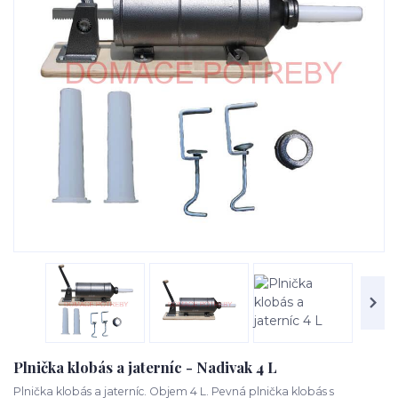
Plnička klobás a jaterníc - Nadivak 4 L
Plnička klobás a jaterníc. Objem 4 L. Pevná plnička klobás s