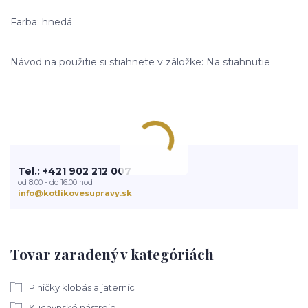
Farba: hnedá
Návod na použitie si stiahnete v záložke: Na stiahnutie
Tel.: +421 902 212 007
od 8:00 - do 16:00 hod
info@kotlikovesupravy.sk
Tovar zaradený v kategóriách
Plničky klobás a jaterníc
Kuchynské nástroje