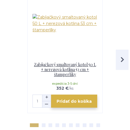
Zabíjačkový smaltovaný kotol 50 L
Smaltovaný
+ nerezová kotlina 53 cm +
kovová kotl
štamperlíky
dym
expedícia 3-5 dní
e
352 €
/
ks
Pridať do košíka