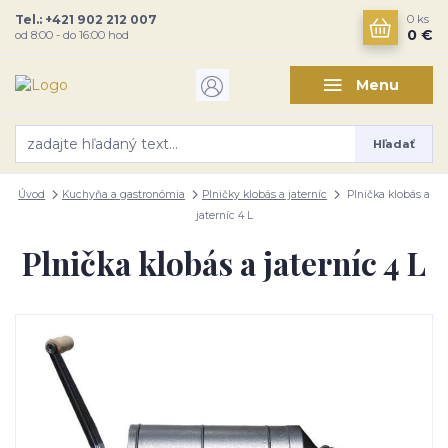
Tel.: +421 902 212 007
0
ks
0 €
od 8:00 - do 16:00 hod
Menu
Hľadať
Úvod
Kuchyňa a gastronómia
Plničky klobás a jaterníc
Plnička klobás a
jaterníc 4 L
Plnička klobás a jaterníc 4 L