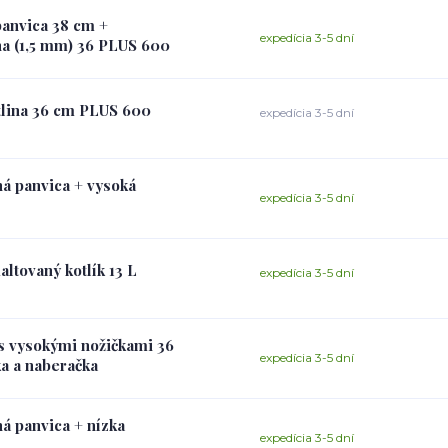
panvica 38 cm +
expedícia 3-5 dní
na (1,5 mm) 36 PLUS 600
otlina 36 cm PLUS 600
expedícia 3-5 dní
ná panvica + vysoká
expedícia 3-5 dní
ltovaný kotlík 13 L
expedícia 3-5 dní
a s vysokými nožičkami 36
expedícia 3-5 dní
ka a naberačka
ná panvica + nízka
expedícia 3-5 dní