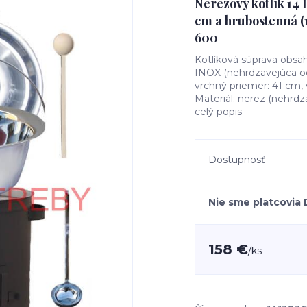
Nerezový kotlík 14 
cm a hrubostenná (
600
Kotlíková súprava obsah
INOX (nehrdzavejúca oc
vrchný priemer: 41 cm, 
Materiál: nerez (nehrdz
celý popis
Dostupnosť
Nie sme platcovia
158 €
/
ks