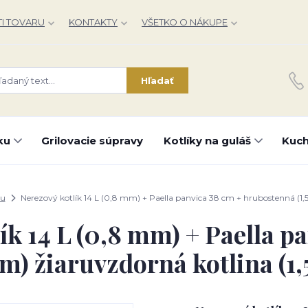
I TOVARU
KONTAKTY
VŠETKO O NÁKUPE
Hľadať
ku
Grilovacie súpravy
Kotlíky na guláš
Kuch
ou
Nerezový kotlík 14 L (0,8 mm) + Paella panvica 38 cm + hrubostenná (1
ík 14 L (0,8 mm) + Paella p
m) žiaruvzdorná kotlina (