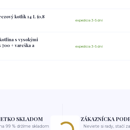
ezový kotlík 14 L (0,8
expedícia 3-5 dní
 kotlina s vysokými
 700 + vareška a
expedícia 3-5 dní
ŠETKO SKLADOM
ZÁKAZNÍCKA POD
 na 99 % držíme skladom
Neviete si rady, stačí z