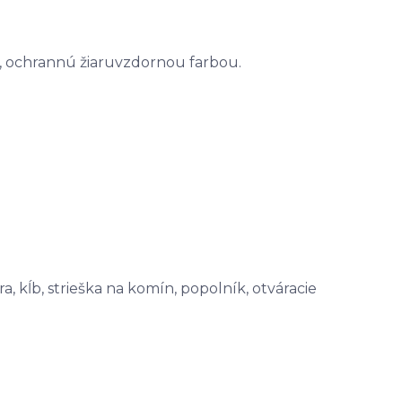
e, ochrannú žiaruvzdornou farbou.
a, kĺb, strieška na komín, popolník, otváracie