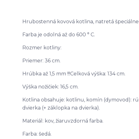
Hrubostenná kovová kotlina, natretá špeciáln
Farba je odolná až do 600 ° C.
Rozmer kotliny:
Priemer: 36 cm.
Hrúbka až 1,5 mm !!!Celková výška: 134 cm.
Výška nožičiek: 16,5 cm.
Kotlina obsahuje: kotlinu, komín (dymovod): rúr
dvierka (+ záklopka na dvierka).
Materiál: kov, žiaruvzdorná farba.
Farba: šedá.