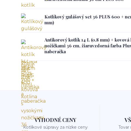
Kotlíkový gulášový set 36 PLUS 600 + ner
mm)
Antikorový kotlík 14 L (0,8 mm) + kovová
nožičkami 36 cm, žiaruvzdorná farba Plus
naberačka
VÝHODNÉ CENY
V
Kotlíkové súpravy za nízke ceny
Tovar