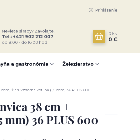
Prihlásenie
Neviete si rady? Zavolajte.
0
ks
Tel.: +421 902 212 007
0 €
od 8:00 - do 16:00 hod
yňa a gastronómia
Železiarstvo
,5 mm) žiaruvzdorná kotlina (1,5 mm) 36 PLUS 600
anvica 38 cm +
1,5 mm) 36 PLUS 600