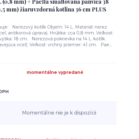
L (0,8 mm) + Paella smaltovaná panvica 38
1,5 mm) žiaruvzdorná kotlina 36 cm PLUS
uje: Nerezový kotlík Objem: 14 L. Materiál: nerez
eľ, antikorová úprava). Hrúbka: cca 0,8 mm. Veľkosť:
výška: 18 cm. Nerezová pokrievka na 14 L. kotlík.
avejúca oceľ). Veľkosť: vrchný priemer: 41 cm. Pae...
momentálne vypredané
 DPH
Momentálne nie je k dispozícii