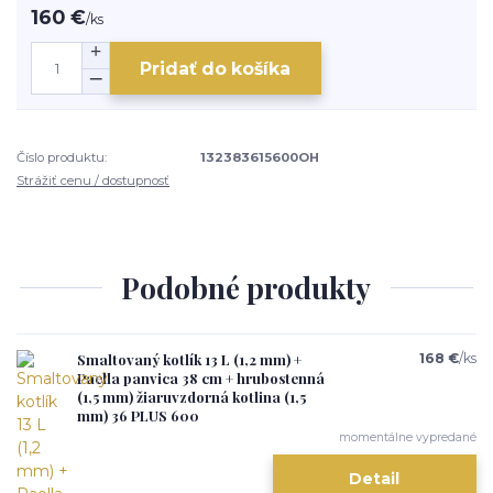
160 €
/
ks
Pridať do košíka
Číslo produktu:
132383615600OH
Strážiť cenu / dostupnosť
Podobné produkty
Smaltovaný kotlík 13 L (1,2 mm) +
168 €
/
ks
Paella panvica 38 cm + hrubostenná
(1,5 mm) žiaruvzdorná kotlina (1,5
mm) 36 PLUS 600
momentálne vypredané
Detail