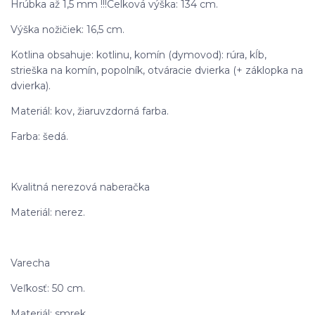
Hrúbka až 1,5 mm !!!Celková výška: 134 cm.
Výška nožičiek: 16,5 cm.
Kotlina obsahuje: kotlinu, komín (dymovod): rúra, kĺb,
strieška na komín, popolník, otváracie dvierka (+ záklopka na
dvierka).
Materiál: kov, žiaruvzdorná farba.
Farba: šedá.
Kvalitná nerezová naberačka
Materiál: nerez.
Varecha
Veľkosť: 50 cm.
Materiál: smrek.