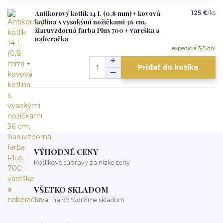
Antikorový kotlík 14 L (0,8 mm) + kovová
125 €
/
ks
kotlina s vysokými nožičkami 36 cm,
žiaruvzdorná farba Plus 700 + vareška a
naberačka
expedícia 3-5 dní
Pridať do košíka
VÝHODNÉ CENY
Kotlíkové súpravy za nízke ceny
VŠETKO SKLADOM
Tovar na 99 % držíme skladom