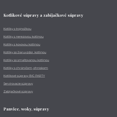
Kotlíkové súpravy a zabíjačkové súpravy
Kotlíky s trojnožkou
Kotlíky s nerezovou kotlinou
Kotlíky s kovovou kotlinou
Kotlíky so žiaruvzdor. kotlinou
Kotlíky so smaltovanou kotlinou
Kotlíky s chráničom, ohniskom
Kotlíkové súpravy BIG PARTY
Servírovacie súpravy
Zabíjačkové súpravy
Panvice, woky, súpravy