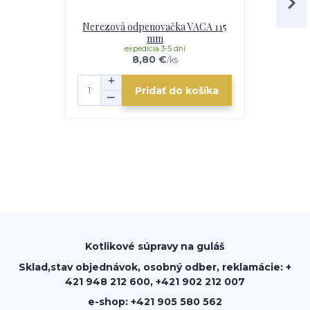
Nerezová odpenovačka VACA 115
Smalto
mm
expedícia 3-5 dní
e
8,80 €
/
ks
Pridať do košíka
Kotlikové súpravy na guláš
Sklad,stav objednávok, osobný odber, reklamácie: +
421 948 212 600, +421 902 212 007
e-shop: +421 905 580 562