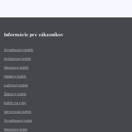
Informácie pre zákazníkov
Smaltovaný kotlík
Antikorový kotlík
Nerezový kotlík
Medený kotlík
Liatinový kotlík
Železný kotlík
Kotlík na ryby
Servírovací kotlík
Smaltovaný kotol
Nerezový kotol