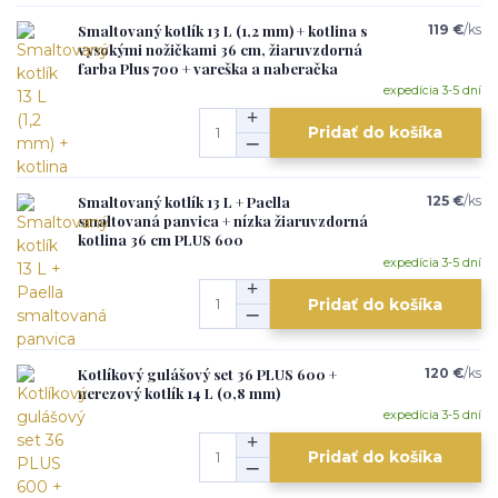
Smaltovaný kotlík 13 L (1,2 mm) + kotlina s
119 €
/
ks
vysokými nožičkami 36 cm, žiaruvzdorná
farba Plus 700 + vareška a naberačka
expedícia 3-5 dní
Pridať do košíka
Smaltovaný kotlík 13 L + Paella
125 €
/
ks
smaltovaná panvica + nízka žiaruvzdorná
kotlina 36 cm PLUS 600
expedícia 3-5 dní
Pridať do košíka
Kotlíkový gulášový set 36 PLUS 600 +
120 €
/
ks
nerezový kotlík 14 L (0,8 mm)
expedícia 3-5 dní
Pridať do košíka