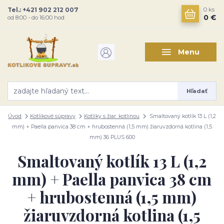
Tel.: +421 902 212 007
0
ks
0 €
od 8:00 - do 16:00 hod
Menu
Hľadať
Úvod
Kotlíkové súpravy
Kotlíky s žiar. kotlinou
Smaltovaný kotlík 13 L (1,2
mm) + Paella panvica 38 cm + hrubostenná (1,5 mm) žiaruvzdorná kotlina (1,5
mm) 36 PLUS 600
Smaltovaný kotlík 13 L (1,2
mm) + Paella panvica 38 cm
+ hrubostenná (1,5 mm)
žiaruvzdorná kotlina (1,5