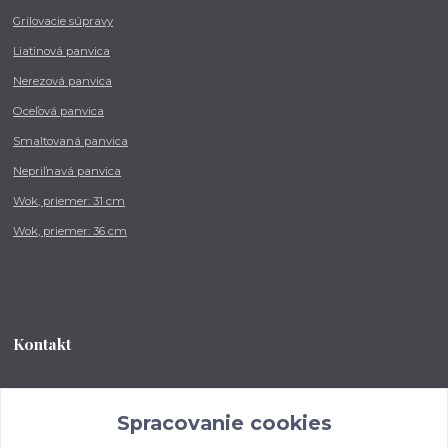
Grilovacie súpravy
Liatinová panvica
Nerezová panvica
Oceľová panvica
Smaltovaná panvica
Nepriľnavá panvica
Wok, priemer: 31 cm
Wok, priemer: 36 cm
Kontakt
Tel.: +421 902 212 007
od 8:00 - do 16:00 hod
Spracovanie cookies