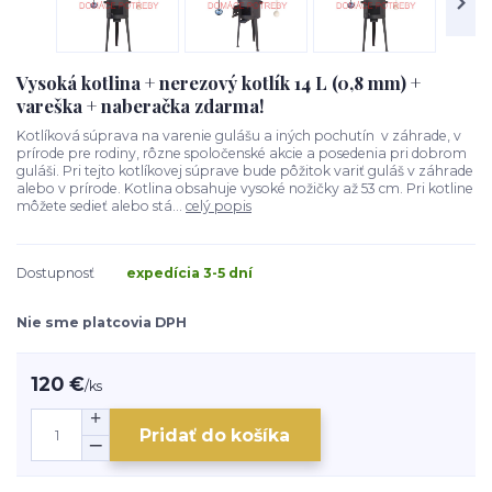
Vysoká kotlina + nerezový kotlík 14 L (0,8 mm) +
vareška + naberačka zdarma!
Kotlíková súprava na varenie gulášu a iných pochutín v záhrade, v
prírode pre rodiny, rôzne spoločenské akcie a posedenia pri dobrom
guláši. Pri tejto kotlíkovej súprave bude pôžitok variť guláš v záhrade
alebo v prírode. Kotlina obsahuje vysoké nožičky až 53 cm. Pri kotline
môžete sedieť alebo stá...
celý popis
Dostupnosť
expedícia 3-5 dní
Nie sme platcovia DPH
120 €
/
ks
Pridať do košíka