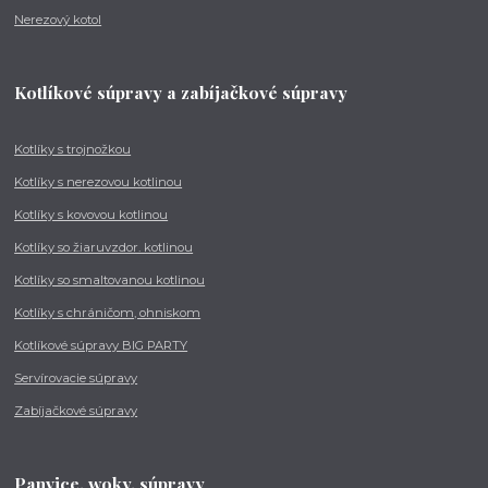
Nerezový kotol
Kotlíkové súpravy a zabíjačkové súpravy
Kotlíky s trojnožkou
Kotlíky s nerezovou kotlinou
Kotlíky s kovovou kotlinou
Kotlíky so žiaruvzdor. kotlinou
Kotlíky so smaltovanou kotlinou
Kotlíky s chráničom, ohniskom
Kotlíkové súpravy BIG PARTY
Servírovacie súpravy
Zabíjačkové súpravy
Panvice, woky, súpravy