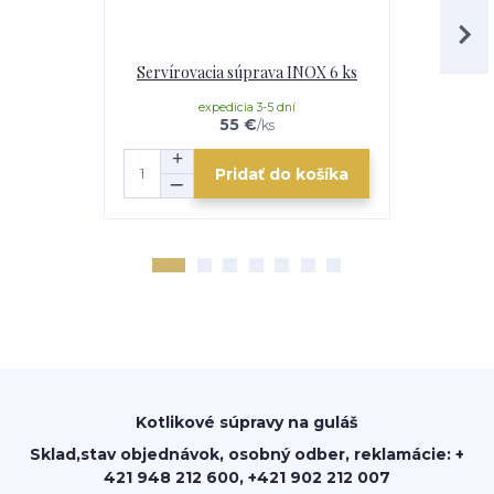
Servírovacia súprava INOX 6 ks
Serv
expedícia 3-5 dní
e
55 €
/
ks
Pridať do košíka
Kotlikové súpravy na guláš
Sklad,stav objednávok, osobný odber, reklamácie: +
421 948 212 600, +421 902 212 007