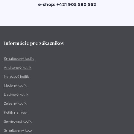
e-shop: +421 905 580 562
Informácie pre zákazníkov
Smaltovaný kotlík
Antikorový kotlík
Nerezový kotlík
Medený kotlík
Liatinový kotlík
Železný kotlík
Kotlík na ryby
Servírovací kotlík
Smaltovaný kotol