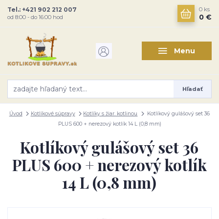
Tel.: +421 902 212 007
0
ks
0 €
od 8:00 - do 16:00 hod
Menu
Hľadať
Úvod
Kotlíkové súpravy
Kotlíky s žiar. kotlinou
Kotlíkový gulášový set 36
PLUS 600 + nerezový kotlík 14 L (0,8 mm)
Kotlíkový gulášový set 36
PLUS 600 + nerezový kotlík
14 L (0,8 mm)