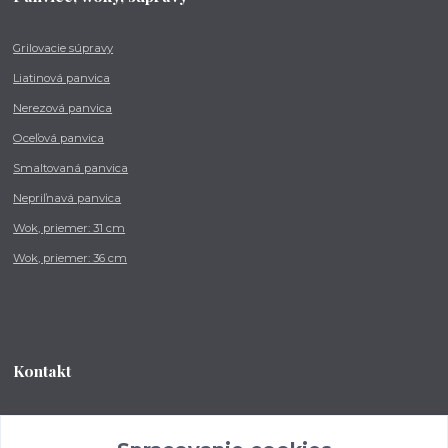
Grilovacie súpravy
Liatinová panvica
Nerezová panvica
Oceľová panvica
Smaltovaná panvica
Nepriľnavá panvica
Wok, priemer: 31 cm
Wok, priemer: 36 cm
Kontakt
Tel.: +421 902 212 007
od 8:00 - do 16:00 hod