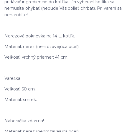
pridávať ingrediencie do kotlíka. Pri vyberaní kotlíka sa
nemusíte ohýbať (nebude Vás bolieť chrbát). Pri varení sa
nenarobíte!
Nerezová pokrievka na 14 L. kotlík.
Materiál: nerez (nehrdzavejúca oceľ).
Veľkosť: vrchný priemer: 41 cm.
Vareška
Veľkosť: 50 cm.
Materiál: smrek.
Naberačka zdarma!
Materiál: nerez (nehrdzavejúca oceľ).