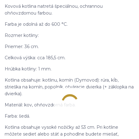
Kovová kotlina natretá špeciálnou, ochrannou
ohňovzdornou farbou.
Farba je odolná až do 600 °C.
Rozmer kotliny:
Priemer: 36 cm.
Celková výška: cca 185,5 cm.
Hrúbka kotliny: 1 mm.
Kotlina obsahuje: kotlinu, komín (Dymovod): rúra, kĺb,
strieška na komín, popolník, otváracie dvierka (+ záklopka na
dvierka).
Materiál: kov, ohňovzdorná farba.
Farba: šedá.
Kotlina obsahuje vysoké nožičky až 53 cm. Pri kotline
môžete sedieť alebo stáť a pohodlne budete miešať,