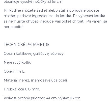
obsahuje vysoké nožičky až 53 cm.
Pri kotline môžete sedieť alebo stáť a pohodlne budete
miešať, pridávať ingrediencie do kotlíka. Pri vyberaní kotlíka
sa nemusíte ohýbať (nebude Vás bolieť chrbát). Pri varení sa
nenarobíte!
TECHNICKÉ PARAMETRE
Obsah kotlíkovej gulášovej súpravy:
Nerezový kotlík
Objem: 14 L.
Materiál: nerez, (nehrdzavejúca oceľ).
Hrúbka: cca 0,8 mm.
Veľkosť: vrchný priemer: 41 cm, výška: 18 cm.