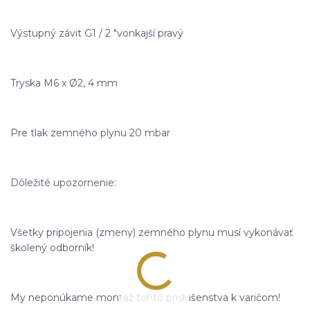
Výstupný závit G1 / 2 "vonkajší pravý
Tryska M6 x Ø2, 4 mm
Pre tlak zemného plynu 20 mbar
Dôležité upozornenie:
Všetky pripojenia (zmeny) zemného plynu musí vykonávať
školený odborník!
My neponúkame montáž tohto príslušenstva k varičom!