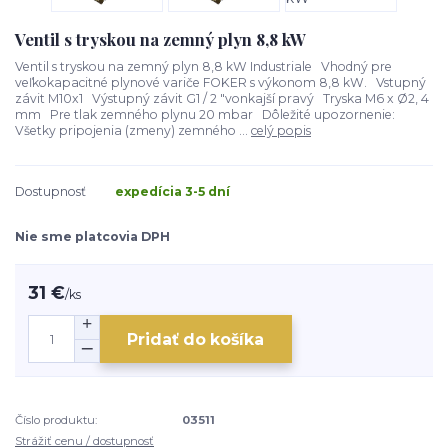
Ventil s tryskou na zemný plyn 8,8 kW
Ventil s tryskou na zemný plyn 8,8 kW Industriale Vhodný pre
veľkokapacitné plynové variče FOKER s výkonom 8,8 kW. Vstupný
závit M10x1 Výstupný závit G1 / 2 "vonkajší pravý Tryska M6 x Ø2, 4
mm Pre tlak zemného plynu 20 mbar Dôležité upozornenie:
Všetky pripojenia (zmeny) zemného ...
celý popis
Dostupnosť
expedícia 3-5 dní
Nie sme platcovia DPH
31 €
/
ks
Pridať do košíka
Číslo produktu:
03511
Strážiť cenu / dostupnosť