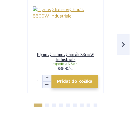
Plynový liatinový horák 8800W
Plynový h
Industriale
t
expedícia 3-5 dní
e
69 €
/
ks
Pridať do košíka