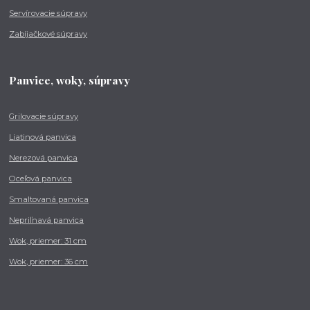
Servírovacie súpravy
Zabíjačkové súpravy
Panvice, woky, súpravy
Grilovacie súpravy
Liatinová panvica
Nerezová panvica
Oceľová panvica
Smaltovaná panvica
Nepriľnavá panvica
Wok, priemer: 31 cm
Wok, priemer: 36 cm