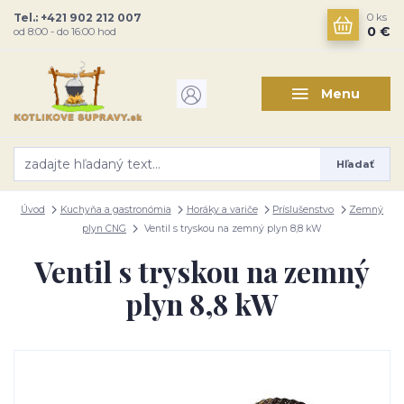
Tel.: +421 902 212 007
0
ks
0 €
od 8:00 - do 16:00 hod
Menu
Hľadať
Úvod
Kuchyňa a gastronómia
Horáky a variče
Príslušenstvo
Zemný
plyn CNG
Ventil s tryskou na zemný plyn 8,8 kW
Ventil s tryskou na zemný
plyn 8,8 kW