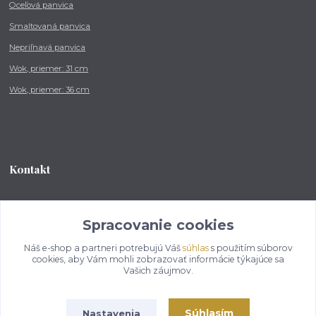
Oceľová panvica
Smaltovaná panvica
Nepriľnavá panvica
Wok, priemer: 31 cm
Wok, priemer: 36 cm
Kontakt
Tel.: +421 902 212 007
od 8:00 - do 16:00 hod
Spracovanie cookies
Náš e-shop a partneri potrebujú Váš
súhlas
s použitím súborov
info@kotlikovesupravy.sk
cookies, aby Vám mohli zobrazovať informácie týkajúce sa
Vašich záujmov.
Súhlasím
Nastavenia