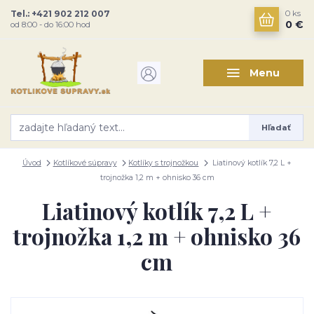
Tel.: +421 902 212 007
0
ks
0 €
od 8:00 - do 16:00 hod
Menu
Hľadať
Úvod
Kotlíkové súpravy
Kotlíky s trojnožkou
Liatinový kotlík 7,2 L +
trojnožka 1,2 m + ohnisko 36 cm
Liatinový kotlík 7,2 L +
trojnožka 1,2 m + ohnisko 36
cm