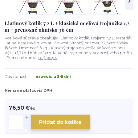
Liatinový kotlík 7,2 L + klasická oceľová trojnožka 1,2
m + prenosné ohnisko 36 cm
Kotlíková súprava obsahuje: Liatinový kotlík. Objem: 7,2 L. Materiál:
liatina, nerezová rukoväť. Veľkosť: Vrchný priemer: 32,5 cm. Výška:
15,5 cm. Hmotnosť: 5 kg. Klasický stojan na kotlík. Veľkosť stojanu:
Výška 1,2 m. Hrúbka 1 cm. Materiál: vyrobené s tvrz oceľového profilu.
Prenosné ohnis...
celý popis
Dostupnosť
expedícia 3-5 dní
Nie sme platcovia DPH
76,50 €
/
ks
Pridať do košíka