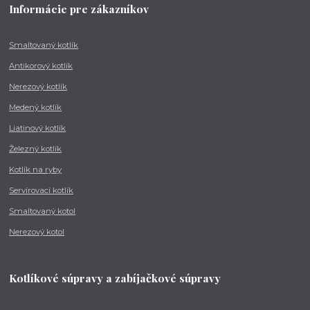
Informácie pre zákazníkov
Smaltovaný kotlík
Antikorový kotlík
Nerezový kotlík
Medený kotlík
Liatinový kotlík
Železný kotlík
Kotlík na ryby
Servírovací kotlík
Smaltovaný kotol
Nerezový kotol
Kotlíkové súpravy a zabíjačkové súpravy