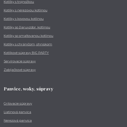
Kotlíky s trojnožkou
Kotlíky s nerezovou kotlinou
Kotlíky s kovovou kotlinou
Kotlíky so žiaruvzdor. kotlinou
Kotlíky so smaltovanou kotlinou
Kotlíky s chráničom, ohniskom
Kotlíkové súpravy BIG PARTY
Servírovacie súpravy
Zabíjačkové súpravy
Panvice, woky, súpravy
Grilovacie súpravy
Liatinová panvica
Nerezová panvica