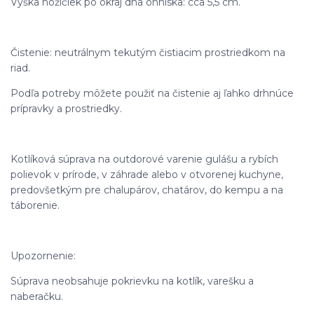
Výška nožičiek po okraj dna ohniska: cca 5,5 cm.
Čistenie: neutrálnym tekutým čistiacim prostriedkom na
riad.
Podľa potreby môžete použiť na čistenie aj ľahko drhnúce
prípravky a prostriedky.
Kotlíková súprava na outdorové varenie gulášu a rybích
polievok v prírode, v záhrade alebo v otvorenej kuchyne,
predovšetkým pre chalupárov, chatárov, do kempu a na
táborenie.
Upozornenie:
Súprava neobsahuje pokrievku na kotlík, varešku a
naberačku.