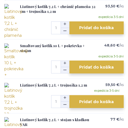
Liatinový kotlík 7,2 L + chránič plameňa 32
93,50 €
/
ks
cm + trojnožka 1,2 m
expedícia 3-5 dní
Pridať do košíka
Smaltovaný kotlík 10 L + pokrievka +
48,60 €
/
ks
stojan
expedícia 3-5 dní
Pridať do košíka
Liatinový kotlík 7,2 L + trojnožka 1,2 m
59,50 €
/
ks
expedícia 3-5 dní
Pridať do košíka
Liatinový kotlík 7,2 L + stojan s kladkou
77 €
/
ks
VAR