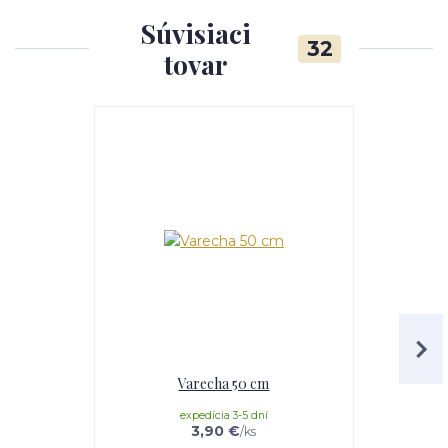
Súvisiaci
32
tovar
Akcia
Varecha 50 cm
Servíro
expedícia 3-5 dní
3,90 €
/
ks