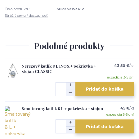
Číslo produktu:
307232153612
Strážiť cenu / dostupnosť
Podobné produkty
Nerezový kotlík 8 L INOX + pokrievka +
43,50 €
/
ks
stojan CLASSIC
expedícia 3-5 dní
Pridať do košíka
Smaltovaný kotlík 8 L + pokrievka + stojan
45 €
/
ks
expedícia 3-5 dní
Pridať do košíka