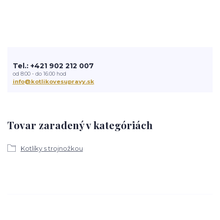
Tel.: +421 902 212 007
od 8:00 - do 16:00 hod
info@kotlikovesupravy.sk
Tovar zaradený v kategóriách
Kotlíky s trojnožkou