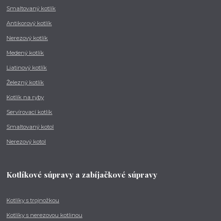
Smaltovaný kotlík
Antikorový kotlík
Nerezový kotlík
Medený kotlík
Liatinový kotlík
Železný kotlík
Kotlík na ryby
Servírovací kotlík
Smaltovaný kotol
Nerezový kotol
Kotlíkové súpravy a zabíjačkové súpravy
Kotlíky s trojnožkou
Kotlíky s nerezovou kotlinou