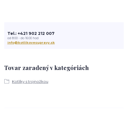
Tel.: +421 902 212 007
od 8:00 - do 16:00 hod
info@kotlikovesupravy.sk
Tovar zaradený v kategóriách
Kotlíky s trojnožkou