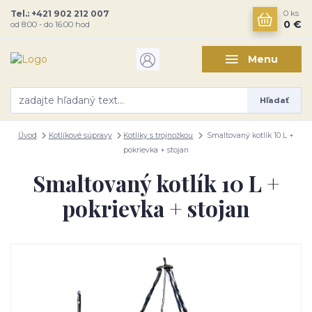
Tel.: +421 902 212 007
0
ks
0 €
od 8:00 - do 16:00 hod
Menu
Hľadať
Úvod
Kotlíkové súpravy
Kotlíky s trojnožkou
Smaltovaný kotlík 10 L +
pokrievka + stojan
Smaltovaný kotlík 10 L +
pokrievka + stojan