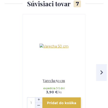
Súvisiaci tovar
7
Akcia
Varecha 50 cm
Servíro
expedícia 3-5 dní
3,90 €
/
ks
Pridať do košíka