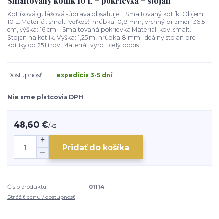
Smaltovaný kotlík 10 L + pokrievka + stojan
Kotlíková gulášová súprava obsahuje: Smaltovaný kotlík. Objem:
10 L. Materiál: smalt. Veľkosť: hrúbka: 0,8 mm, vrchný priemer: 36,5
cm, výška: 16 cm. Smaltovaná pokrievka Materiál: kov, smalt.
Stojan na kotlík. Výška: 1,25 m, hrúbka 8 mm. Ideálny stojan pre
kotlíky do 25 litrov. Materiál: vyro...
celý popis
Dostupnosť
expedícia 3-5 dní
Nie sme platcovia DPH
48,60 €
/
ks
Pridať do košíka
Číslo produktu:
01114
Strážiť cenu / dostupnosť