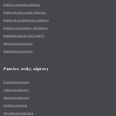
Kotlíky s kovovou kotlinou
Kotlíky so žiaruvzdor. kotlinou
Kotlíky so smaltovanou kotlinou
Kotlíky s chráničom, ohniskom
Kotlíkové súpravy BIG PARTY
Servírovacie súpravy
Zabíjačkové súpravy
Panvice, woky, súpravy
Grilovacie súpravy
Liatinová panvica
Nerezová panvica
Oceľová panvica
Smaltovaná panvica