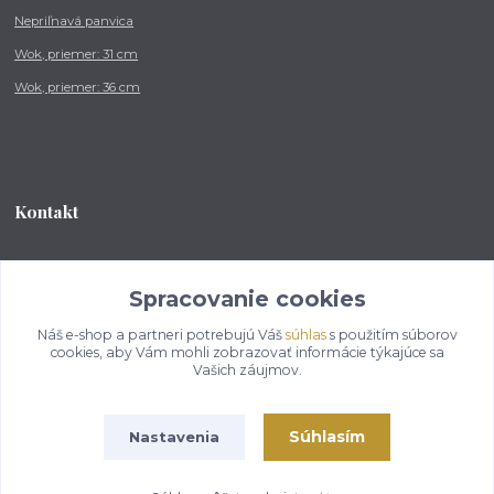
Nepriľnavá panvica
Wok, priemer: 31 cm
Wok, priemer: 36 cm
Kontakt
Tel.: +421 902 212 007
od 8:00 - do 16:00 hod
Spracovanie cookies
Náš e-shop a partneri potrebujú Váš
súhlas
s použitím súborov
info@kotlikovesupravy.sk
cookies, aby Vám mohli zobrazovať informácie týkajúce sa
Vašich záujmov.
Súhlasím
Nastavenia
Copyright © 2017-2050 kotlikovesupravy.sk, všetky práva vyhradené..