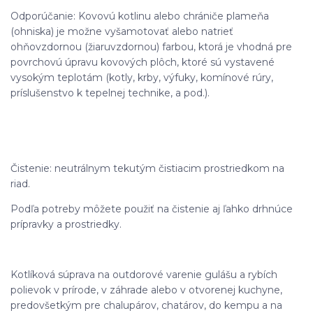
Odporúčanie: Kovovú kotlinu alebo chrániče plameňa
(ohniska) je možne vyšamotovať alebo natrieť
ohňovzdornou (žiaruvzdornou) farbou, ktorá je vhodná pre
povrchovú úpravu kovových plôch, ktoré sú vystavené
vysokým teplotám (kotly, krby, výfuky, komínové rúry,
príslušenstvo k tepelnej technike, a pod.).
Čistenie: neutrálnym tekutým čistiacim prostriedkom na
riad.
Podľa potreby môžete použiť na čistenie aj ľahko drhnúce
prípravky a prostriedky.
Kotlíková súprava na outdorové varenie gulášu a rybích
polievok v prírode, v záhrade alebo v otvorenej kuchyne,
predovšetkým pre chalupárov, chatárov, do kempu a na