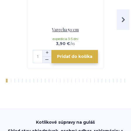
Varecha 50 cm
Servíro
expedícia 3-5 dní
3,90 €
/
ks
Pridať do košíka
Kotlikové súpravy na guláš