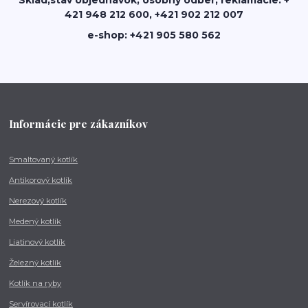
Sklad,stav objednávok, osobný odber, reklamácie: +
421 948 212 600, +421 902 212 007
e-shop: +421 905 580 562
Informácie pre zákazníkov
Smaltovaný kotlík
Antikorový kotlík
Nerezový kotlík
Medený kotlík
Liatinový kotlík
Železný kotlík
Kotlík na ryby
Servírovací kotlík