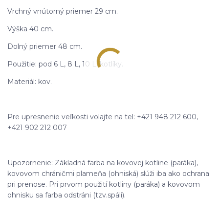
Vrchný vnútorný priemer 29 cm.
Výška 40 cm.
Dolný priemer 48 cm.
Použitie: pod 6 L, 8 L, 10 L, kotlíky.
Materiál: kov.
Pre upresnenie veľkosti volajte na tel: +421 948 212 600,
+421 902 212 007
Upozornenie: Základná farba na kovovej kotline (paráka),
kovovom chráničmi plameňa (ohniská) slúži iba ako ochrana
pri prenose. Pri prvom použití kotliny (paráka) a kovovom
ohnisku sa farba odstráni (tzv.spáli).