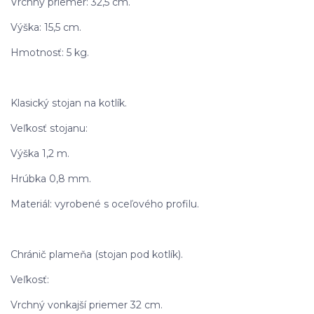
Vrchný priemer: 32,5 cm.
Výška: 15,5 cm.
Hmotnosť: 5 kg.
Klasický stojan na kotlík.
Veľkosť stojanu:
Výška 1,2 m.
Hrúbka 0,8 mm.
Materiál: vyrobené s oceľového profilu.
Chránič plameňa (stojan pod kotlík).
Veľkosť:
Vrchný vonkajší priemer 32 cm.