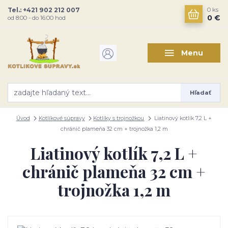
Tel.: +421 902 212 007
0
ks
0 €
od 8:00 - do 16:00 hod
Menu
Hľadať
Úvod
Kotlíkové súpravy
Kotlíky s trojnožkou
Liatinový kotlík 7,2 L +
chránič plameňa 32 cm + trojnožka 1,2 m
Liatinový kotlík 7,2 L +
chránič plameňa 32 cm +
trojnožka 1,2 m