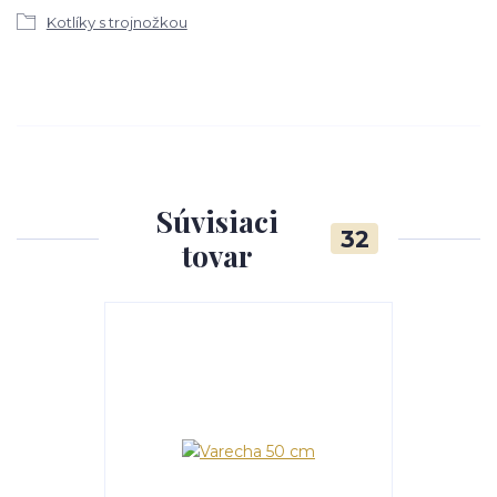
Kotlíky s trojnožkou
Súvisiaci
32
tovar
Akcia