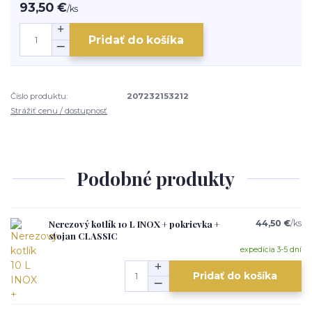
93,50 €
/
ks
Pridať do košíka
Číslo produktu:
207232153212
Strážiť cenu / dostupnosť
Podobné produkty
Nerezový kotlík 10 L INOX + pokrievka +
44,50 €
/
ks
stojan CLASSIC
expedícia 3-5 dní
Pridať do košíka