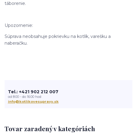
táborenie.
Upozornenie:
Súprava neobsahuje pokrievku na kotlík, varešku a
naberačku.
Tel.: +421 902 212 007
od 8:00 - do 16:00 hod
info@kotlikovesupravy.sk
Tovar zaradený v kategóriách