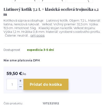
Liatinový kotlík 7,2 L + klasická oceľová trojnožka 1,2
m
Kotlíková súprava obsahuje: Liatinový kotlík. Objem: 7,2 L. Materiál:
liatina, nerezová rukoväť. Veľkosť: Vrchný priemer: 32,5 cm. Výška:
15,5 cm. Hmotnosť: 5 kg. Klasický stojan na kotlík. Veľkosť stojanu:
Výška 1,2 m. Hrúbka 0,8 mm. Materiál: vyrobené s oceľového profilu.
Čistenie: neutrál...
celý popis
Dostupnosť
expedícia 3-5 dní
Nie sme platcovia DPH
59,50 €
/
ks
Pridať do košíka
Číslo produktu:
1072321512