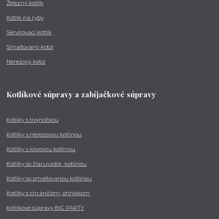
Železný kotlík
Kotlík na ryby
Servírovací kotlík
Smaltovaný kotol
Nerezový kotol
Kotlíkové súpravy a zabíjačkové súpravy
Kotlíky s trojnožkou
Kotlíky s nerezovou kotlinou
Kotlíky s kovovou kotlinou
Kotlíky so žiaruvzdor. kotlinou
Kotlíky so smaltovanou kotlinou
Kotlíky s chráničom, ohniskom
Kotlíkové súpravy BIG PARTY