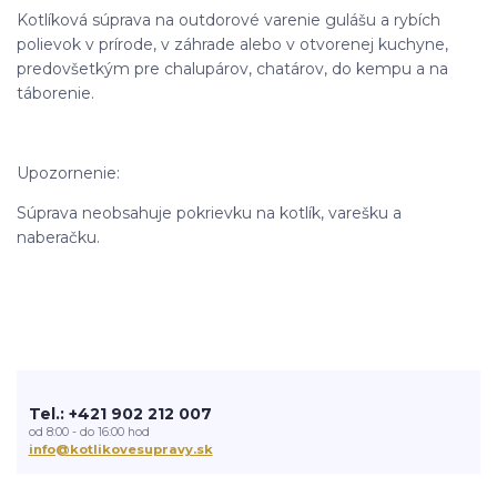
Kotlíková súprava na outdorové varenie gulášu a rybích
polievok v prírode, v záhrade alebo v otvorenej kuchyne,
predovšetkým pre chalupárov, chatárov, do kempu a na
táborenie.
Upozornenie:
Súprava neobsahuje pokrievku na kotlík, varešku a
naberačku.
Tel.: +421 902 212 007
od 8:00 - do 16:00 hod
info@kotlikovesupravy.sk