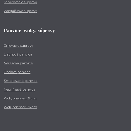
Servírovacie súpravy
Zabíjačkové súpravy
Panvice, woky, súpravy
Grilovacie súpravy
Liatinová panvica
Nerezová panvica
Oceľová panvica
Smaltovaná panvica
Nepriľnavá panvica
Wok, priemer: 31 cm
Wok, priemer: 36 cm