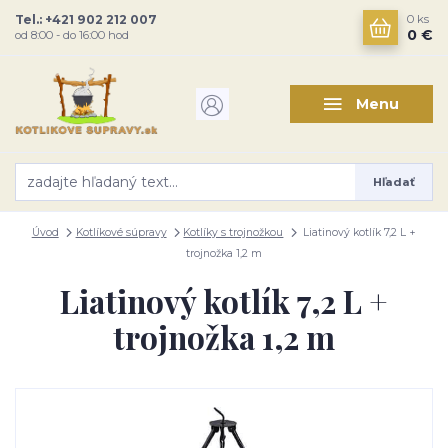
Tel.: +421 902 212 007
0
ks
0 €
od 8:00 - do 16:00 hod
Menu
Hľadať
Úvod
Kotlíkové súpravy
Kotlíky s trojnožkou
Liatinový kotlík 7,2 L +
trojnožka 1,2 m
Liatinový kotlík 7,2 L +
trojnožka 1,2 m