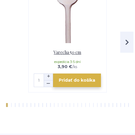
Varecha 50 cm
Servíro
expedícia 3-5 dní
3,90 €
/
ks
Pridať do košíka