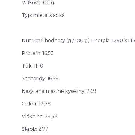
Veľkosť: 100 g
Typ: mletá, sladká
Nutričné hodnoty (g / 100 g) Energia: 1290 kJ (31
Proteín: 16,53
Tuk: 11,10
Sacharidy: 16,56
Nasýtené mastné kyseliny: 2,69
Cukor: 13,79
Vláknina: 39,58
Škrob: 2,77