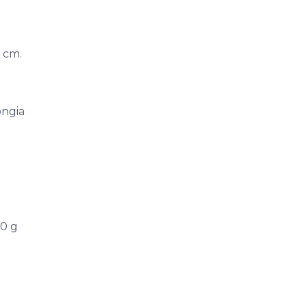
5 cm.
ongia
0 g