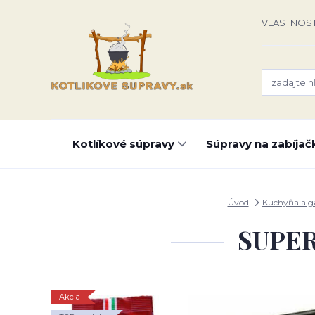
VLASTNOST
Kotlíkové súpravy
Súpravy na zabíjač
Úvod
Kuchyňa a g
SUPER 
Akcia