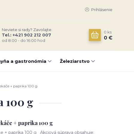
Prihlásenie
Neviete si rady? Zavolajte.
0
ks
Tel.: +421 902 212 007
0 €
od 8:00 - do 16:00 hod
yňa a gastronómia
Železiarstvo
káče + paprika 100 g
a 100 g
káče + paprika 100 g
e + paprika 100 g Akciová súprava obsahuje: