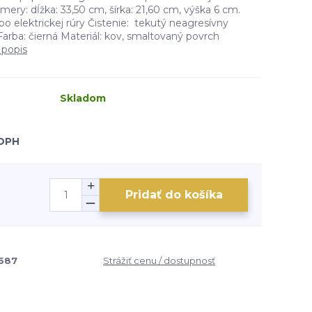
ry: dĺžka: 33,50 cm, šírka: 21,60 cm, výška 6 cm.
o elektrickej rúry Čistenie: tekutý neagresívny
Farba: čierná Materiál: kov, smaltovaný povrch
 popis
Skladom
 DPH
Pridať do košíka
687
Strážiť cenu / dostupnosť