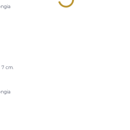
ongia
 7 cm.
ongia