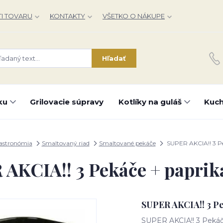
I TOVARU
KONTAKTY
VŠETKO O NÁKUPE
Hľadať
ku
Grilovacie súpravy
Kotlíky na guláš
Kuch
astronómia
Smaltovaný riad
Smaltované pekáče
SUPER AKCIA!! 3 Pe
AKCIA!! 3 Pekáče + paprik
SUPER AKCIA!! 3 Pe
SUPER AKCIA!! 3 Pekáč