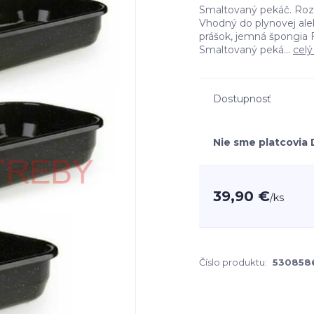
Smaltovaný pekáč. Rozme
Vhodný do plynovej aleb
prášok, jemná špongia 
Smaltovaný peká...
celý
Dostupnosť
Nie sme platcovia
39,90 €
/
ks
Číslo produktu:
530858