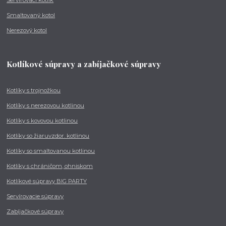
Smaltovaný kotol
Nerezový kotol
Kotlíkové súpravy a zabíjačkové súpravy
Kotlíky s trojnožkou
Kotlíky s nerezovou kotlinou
Kotlíky s kovovou kotlinou
Kotlíky so žiaruvzdor. kotlinou
Kotlíky so smaltovanou kotlinou
Kotlíky s chráničom, ohniskom
Kotlíkové súpravy BIG PARTY
Servírovacie súpravy
Zabíjačkové súpravy