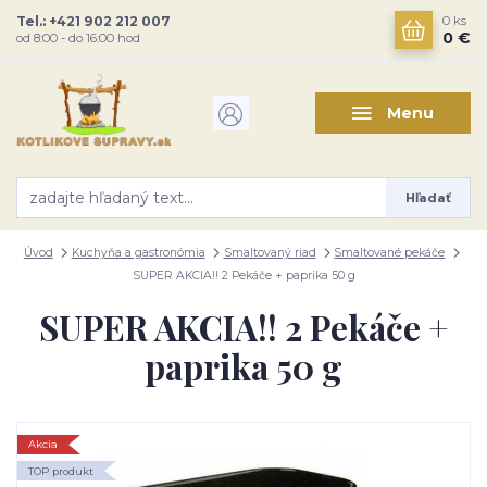
Tel.: +421 902 212 007
0
ks
0 €
od 8:00 - do 16:00 hod
Menu
Hľadať
Úvod
Kuchyňa a gastronómia
Smaltovaný riad
Smaltované pekáče
SUPER AKCIA!! 2 Pekáče + paprika 50 g
SUPER AKCIA!! 2 Pekáče +
paprika 50 g
Akcia
TOP produkt