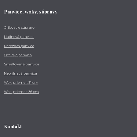
Panvice, woky, súpravy
Grilovacie súpravy
Liatinová panvica
Nerezová panvica
Oceľová panvica
Smaltovaná panvica
Nepriľnavá panvica
Wok, priemer: 31 cm
Wok, priemer: 36 cm
Kontakt