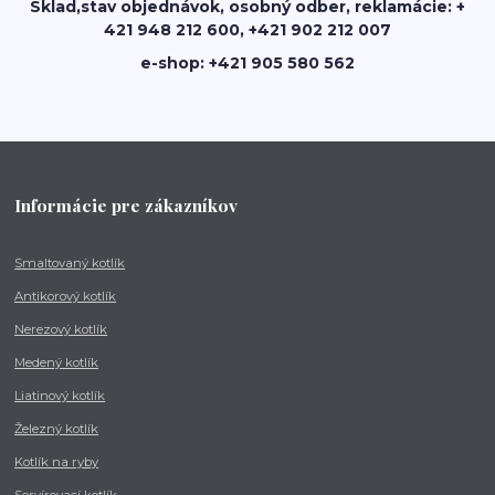
Sklad,stav objednávok, osobný odber, reklamácie: +
421 948 212 600, +421 902 212 007
e-shop: +421 905 580 562
Informácie pre zákazníkov
Smaltovaný kotlík
Antikorový kotlík
Nerezový kotlík
Medený kotlík
Liatinový kotlík
Železný kotlík
Kotlík na ryby
Servírovací kotlík