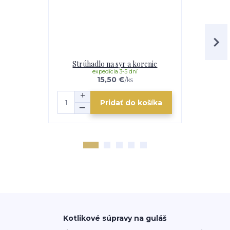
Strúhadlo na syr a korenie
Nož
expedícia 3-5 dní
e
15,50 €
/
ks
Pridať do košíka
Kotlikové súpravy na guláš