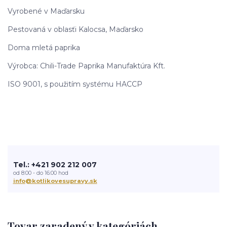
Vyrobené v Maďarsku
Pestovaná v oblasťi Kalocsa, Maďarsko
Doma mletá paprika
Výrobca: Chili-Trade Paprika Manufaktúra Kft.
ISO 9001, s použitím systému HACCP
Tel.: +421 902 212 007
od 8:00 - do 16:00 hod
info@kotlikovesupravy.sk
Tovar zaradený v kategóriách