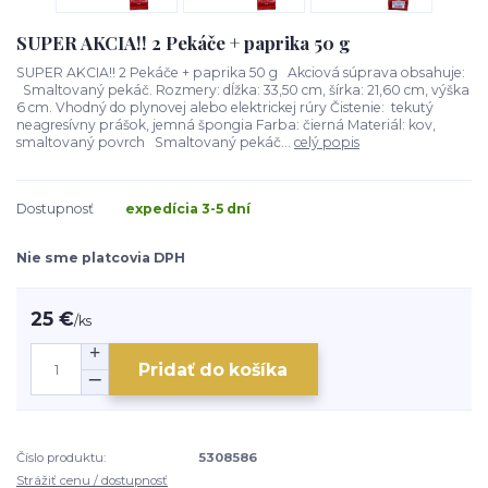
SUPER AKCIA!! 2 Pekáče + paprika 50 g
SUPER AKCIA!! 2 Pekáče + paprika 50 g Akciová súprava obsahuje:
Smaltovaný pekáč. Rozmery: dĺžka: 33,50 cm, šírka: 21,60 cm, výška
6 cm. Vhodný do plynovej alebo elektrickej rúry Čistenie: tekutý
neagresívny prášok, jemná špongia Farba: čierná Materiál: kov,
smaltovaný povrch Smaltovaný pekáč...
celý popis
Dostupnosť
expedícia 3-5 dní
Nie sme platcovia DPH
25 €
/
ks
Pridať do košíka
Číslo produktu:
5308586
Strážiť cenu / dostupnosť