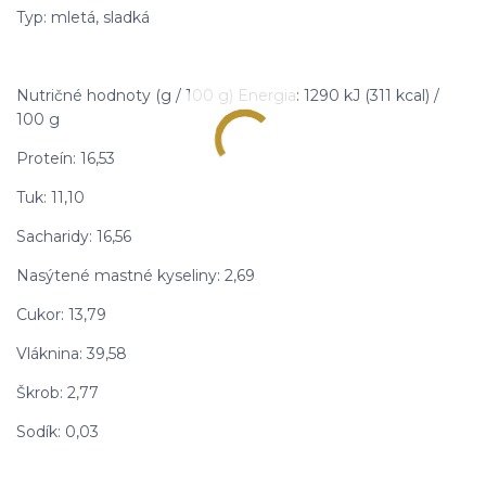
Typ: mletá, sladká
Nutričné hodnoty (g / 100 g) Energia: 1290 kJ (311 kcal) /
100 g
Proteín: 16,53
Tuk: 11,10
Sacharidy: 16,56
Nasýtené mastné kyseliny: 2,69
Cukor: 13,79
Vláknina: 39,58
Škrob: 2,77
Sodík: 0,03