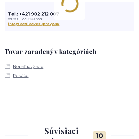
Tel.: +421 902 212 007
od 8:00 - do 16:00 hod
info@kotlikovesupravy.sk
Tovar zaradený v kategóriách
Nepriľnavý riad
Pekáče
Súvisiaci
10