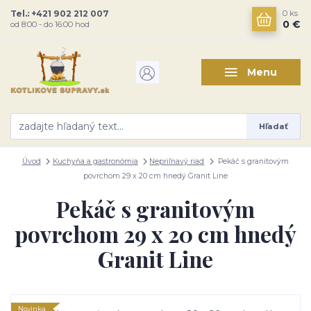
Tel.: +421 902 212 007
0
ks
0 €
od 8:00 - do 16:00 hod
Menu
Hľadať
Úvod
Kuchyňa a gastronómia
Nepriľnavý riad
Pekáč s granitovým
povrchom 29 x 20 cm hnedý Granit Line
Pekáč s granitovým
povrchom 29 x 20 cm hnedý
Granit Line
Novinka