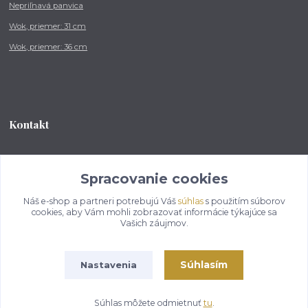
Nepriľnavá panvica
Wok, priemer: 31 cm
Wok, priemer: 36 cm
Kontakt
Tel.: +421 902 212 007
od 8:00 - do 16:00 hod
Spracovanie cookies
Náš e-shop a partneri potrebujú Váš
súhlas
s použitím súborov
info@kotlikovesupravy.sk
cookies, aby Vám mohli zobrazovať informácie týkajúce sa
Vašich záujmov.
Súhlasím
Nastavenia
Copyright © 2017-2050 kotlikovesupravy.sk, všetky práva vyhradené..
Súhlas môžete odmietnuť
tu
.
Vytvorené na
Eshop-rychlo.sk