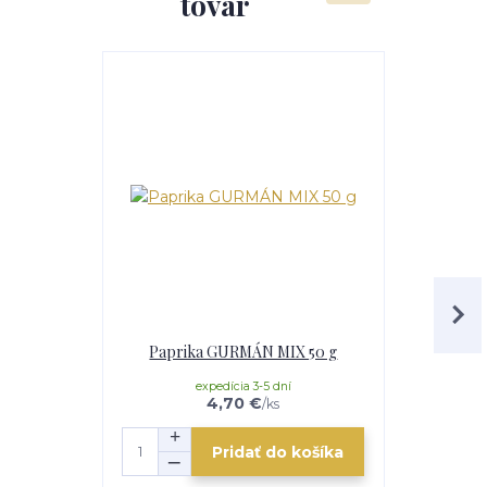
tovar
TOP produkt
Paprika GURMÁN MIX 50 g
Paprika
expedícia 3-5 dní
e
4,70 €
/
ks
Pridať do košíka