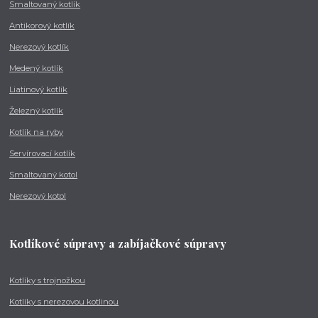
Smaltovaný kotlík
Antikorový kotlík
Nerezový kotlík
Medený kotlík
Liatinový kotlík
Železný kotlík
Kotlík na ryby
Servírovací kotlík
Smaltovaný kotol
Nerezový kotol
Kotlíkové súpravy a zabíjačkové súpravy
Kotlíky s trojnožkou
Kotlíky s nerezovou kotlinou