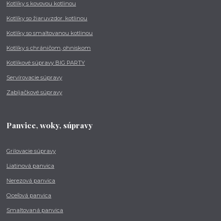
Kotlíky s kovovou kotlinou
Kotlíky so žiaruvzdor. kotlinou
Kotlíky so smaltovanou kotlinou
Kotlíky s chráničom, ohniskom
Kotlíkové súpravy BIG PARTY
Servírovacie súpravy
Zabíjačkové súpravy
Panvice, woky, súpravy
Grilovacie súpravy
Liatinová panvica
Nerezová panvica
Oceľová panvica
Smaltovaná panvica