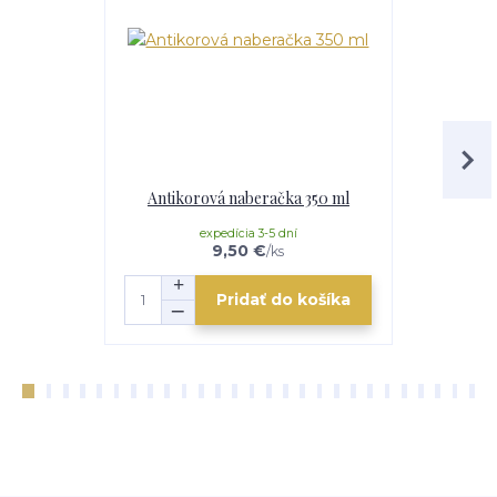
Antikorová naberačka 350 ml
Horák 7 kW
p
expedícia 3-5 dní
e
9,50 €
/
ks
Pridať do košíka