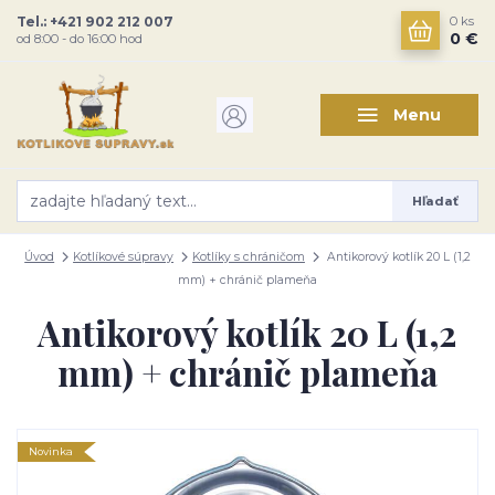
Tel.: +421 902 212 007
0
ks
0 €
od 8:00 - do 16:00 hod
Menu
Hľadať
Úvod
Kotlíkové súpravy
Kotlíky s chráničom
Antikorový kotlík 20 L (1,2
mm) + chránič plameňa
Antikorový kotlík 20 L (1,2
mm) + chránič plameňa
Novinka