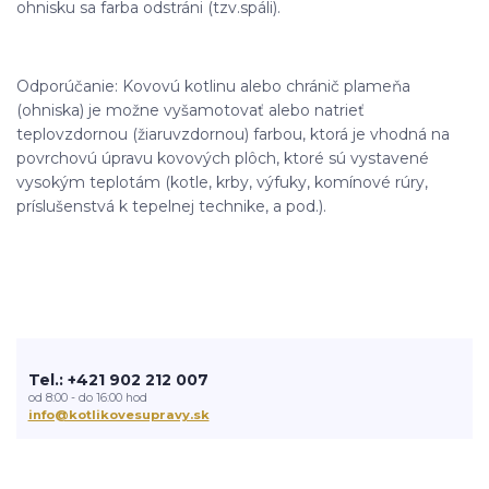
ohnisku sa farba odstráni (tzv.spáli).
Odporúčanie: Kovovú kotlinu alebo chránič plameňa
(ohniska) je možne vyšamotovať alebo natrieť
teplovzdornou (žiaruvzdornou) farbou, ktorá je vhodná na
povrchovú úpravu kovových plôch, ktoré sú vystavené
vysokým teplotám (kotle, krby, výfuky, komínové rúry,
príslušenstvá k tepelnej technike, a pod.).
Tel.: +421 902 212 007
od 8:00 - do 16:00 hod
info@kotlikovesupravy.sk