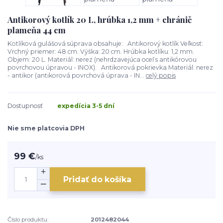
Antikorový kotlík 20 L, hrúbka 1,2 mm + chránič
plameňa 44 cm
Kotlíková gulášová súprava obsahuje: Antikorový kotlík Veľkosť:
Vrchný priemer: 48 cm. Výška: 20 cm. Hrúbka kotlíku: 1,2 mm.
Objem: 20 L. Materiál: nerez (nehrdzavejúca oceľ s antikórovou
povrchovou úpravou - INOX). Antikorová pokrievka Materiál: nerez
- antikor (antikorová povrchová úprava - IN...
celý popis
Dostupnosť
expedícia 3-5 dní
Nie sme platcovia DPH
99 €
/
ks
Pridať do košíka
Číslo produktu:
2012482044