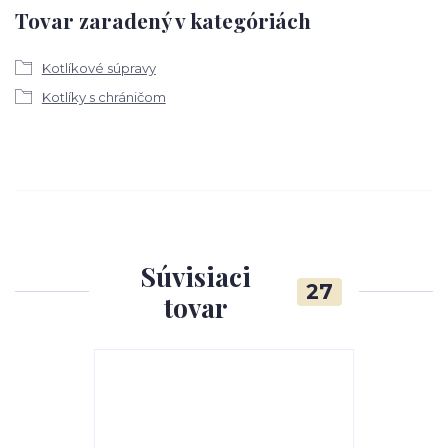
Tovar zaradený v kategóriách
Kotlíkové súpravy
Kotlíky s chráničom
Súvisiaci
27
tovar
TOP produkt
Akcia