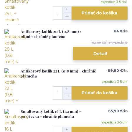
expedícia 3-5 dní
Pridať do košíka
Antikorový kotlík 20 L (0,8 mm) s
84 €
/
ks
nitmi + chránič plameňa
momentálne vypredané
Detail
Antikorový kotlík 22 L (0,8 mm) + chránič
69,90 €
/
ks
plameňa
expedícia 3-5 dní
Pridať do košíka
Smaltovaný kotlík 16 L (1,2 mm) +
65,90 €
/
ks
pokrievka + chránič plameňa
expedícia 3-5 dní