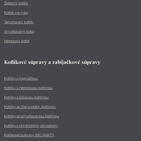
Železný kotlík
Kotlík na ryby
Servírovací kotlík
Smaltovaný kotol
Nerezový kotol
Kotlíkové súpravy a zabíjačkové súpravy
Kotlíky s trojnožkou
Kotlíky s nerezovou kotlinou
Kotlíky s kovovou kotlinou
Kotlíky so žiaruvzdor. kotlinou
Kotlíky so smaltovanou kotlinou
Kotlíky s chráničom, ohniskom
Kotlíkové súpravy BIG PARTY