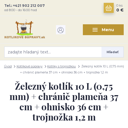
Tel.: +421 902 212 007
0
ks
0 €
od 8:00 - do 16:00 hod
Menu
Hľadať
Úvod
Kotlíkové súpravy
Kotlíky s trojnožkou
Železný kotlík 10 L (0,75 mm)
+ chránič plameňa 37 cm + ohnisko 36 cm + trojnožka 1,2 m
Železný kotlík 10 L (0,75
mm) + chránič plameňa 37
cm + ohnisko 36 cm +
trojnožka 1,2 m