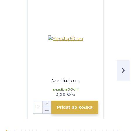
Akcia
Varecha 50 cm
Servíro
expedícia 3-5 dní
3,90 €
/
ks
Pridať do košíka