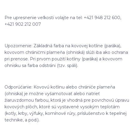
Pre upresnenie veľkosti volajte na tel: +421 948 212 600,
+421 902 212 007
Upozornenie: Základná farba na kovovej kotline (paráka),
kovovom chráničmi plameňa (ohniská) slúži iba ako ochrana
pri prenose. Pri prvom použití kotliny (paráka) a kovovom
ohnisku sa farba odstráni (tzv. spáli).
Odporúčanie: Kovovú kotlinu alebo chrániče plameňa
(ohniska) je možne vyšamotovať alebo natrieť
žiaruvzdornou farbou, ktorá je vhodná pre povrchovú úpravu
kovových plôch, ktoré sú vystavené vysokým teplotám
(kotly, krby, výfuky, komínové rúry, príslušenstvo k tepelnej
technike, a pod.).