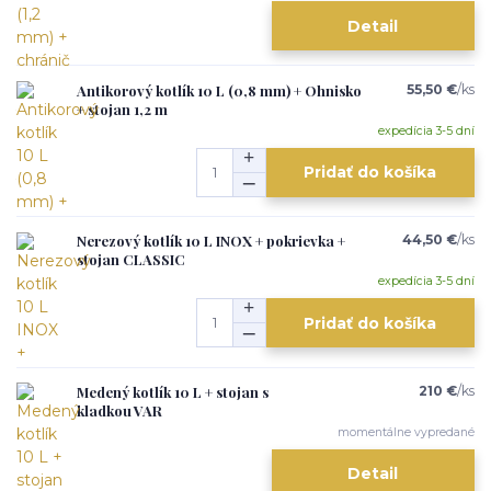
Detail
Antikorový kotlík 10 L (0,8 mm) + Ohnisko
55,50 €
/
ks
+ stojan 1,2 m
expedícia 3-5 dní
Pridať do košíka
Nerezový kotlík 10 L INOX + pokrievka +
44,50 €
/
ks
stojan CLASSIC
expedícia 3-5 dní
Pridať do košíka
Medený kotlík 10 L + stojan s
210 €
/
ks
kladkou VAR
momentálne vypredané
Detail