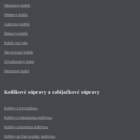
Nerezový kotlík
Medený kotlík
Liatinový kotlík
Železný kotlík
Kotlík na ryby
Servírovací kotlík
Smaltovaný kotol
Nerezový kotol
Kotlíkové súpravy a zabíjačkové súpravy
Kotlíky s trojnožkou
Kotlíky s nerezovou kotlinou
Kotlíky s kovovou kotlinou
Kotlíky so žiaruvzdor. kotlinou