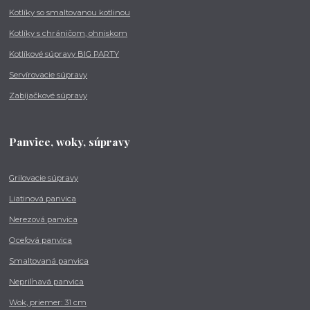
Kotlíky so smaltovanou kotlinou
Kotlíky s chráničom, ohniskom
Kotlíkové súpravy BIG PARTY
Servírovacie súpravy
Zabíjačkové súpravy
Panvice, woky, súpravy
Grilovacie súpravy
Liatinová panvica
Nerezová panvica
Oceľová panvica
Smaltovaná panvica
Nepriľnavá panvica
Wok, priemer: 31 cm