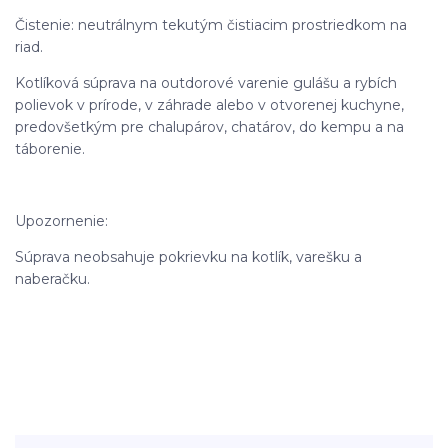
Čistenie: neutrálnym tekutým čistiacim prostriedkom na
riad.
Kotlíková súprava na outdorové varenie gulášu a rybích
polievok v prírode, v záhrade alebo v otvorenej kuchyne,
predovšetkým pre chalupárov, chatárov, do kempu a na
táborenie.
Upozornenie:
Súprava neobsahuje pokrievku na kotlík, varešku a
naberačku.