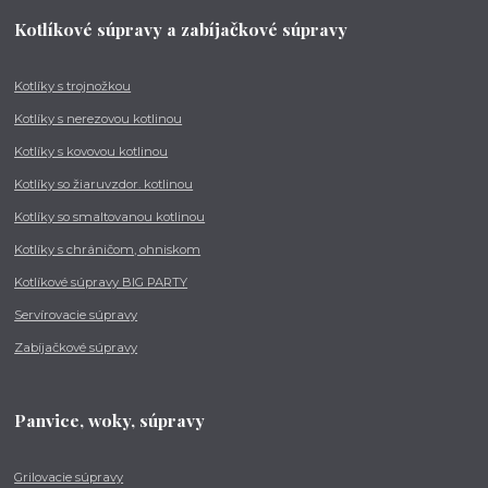
Kotlíkové súpravy a zabíjačkové súpravy
Kotlíky s trojnožkou
Kotlíky s nerezovou kotlinou
Kotlíky s kovovou kotlinou
Kotlíky so žiaruvzdor. kotlinou
Kotlíky so smaltovanou kotlinou
Kotlíky s chráničom, ohniskom
Kotlíkové súpravy BIG PARTY
Servírovacie súpravy
Zabíjačkové súpravy
Panvice, woky, súpravy
Grilovacie súpravy