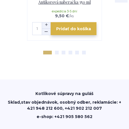
Antikorová naberačka 350 ml
Servírova
expedícia 3-5 dní
e
9,50 €
/
ks
Pridať do košíka
Kotlikové súpravy na guláš
Sklad,stav objednávok, osobný odber, reklamácie: +
421 948 212 600, +421 902 212 007
e-shop: +421 905 580 562