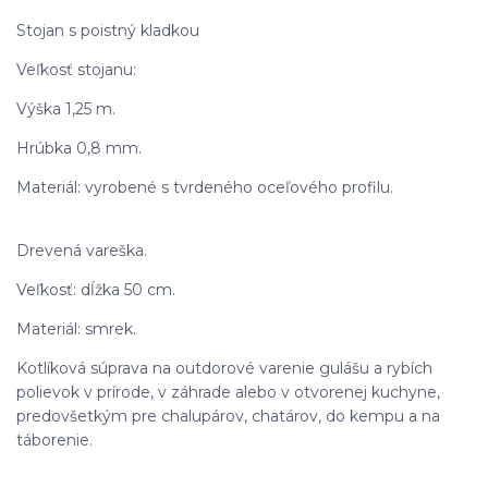
Stojan s poistný kladkou
Veľkosť stojanu:
Výška 1,25 m.
Hrúbka 0,8 mm.
Materiál: vyrobené s tvrdeného oceľového profilu.
Drevená vareška.
Veľkosť: dĺžka 50 cm.
Materiál: smrek.
Kotlíková súprava na outdorové varenie gulášu a rybích
polievok v prírode, v záhrade alebo v otvorenej kuchyne,
predovšetkým pre chalupárov, chatárov, do kempu a na
táborenie.