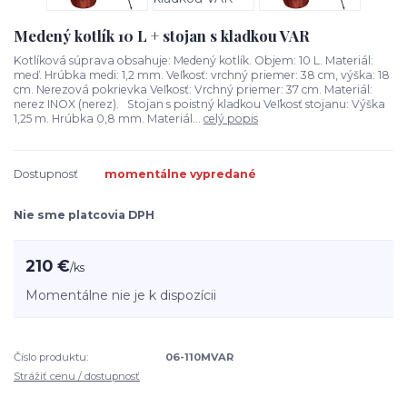
Medený kotlík 10 L + stojan s kladkou VAR
Kotlíková súprava obsahuje: Medený kotlík. Objem: 10 L. Materiál:
meď. Hrúbka medi: 1,2 mm. Veľkosť: vrchný priemer: 38 cm, výška: 18
cm. Nerezová pokrievka Veľkosť: Vrchný priemer: 37 cm. Materiál:
nerez INOX (nerez). Stojan s poistný kladkou Veľkosť stojanu: Výška
1,25 m. Hrúbka 0,8 mm. Materiál...
celý popis
Dostupnosť
momentálne vypredané
Nie sme platcovia DPH
210 €
/
ks
Momentálne nie je k dispozícii
Číslo produktu:
06-110MVAR
Strážiť cenu / dostupnosť