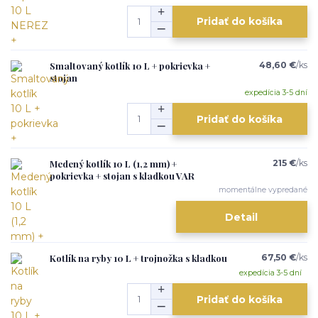
Pridať do košíka
Smaltovaný kotlík 10 L + pokrievka +
48,60 €
/
ks
stojan
expedícia 3-5 dní
Pridať do košíka
Medený kotlík 10 L (1,2 mm) +
215 €
/
ks
pokrievka + stojan s kladkou VAR
momentálne vypredané
Detail
Kotlík na ryby 10 L + trojnožka s kladkou
67,50 €
/
ks
expedícia 3-5 dní
Pridať do košíka