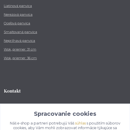
Liatinová panvica
Nerezová panvica
Oceľová panvica
Smaltovaná panvica
Nepriľnavá panvica
Wok, priemer: 31 cm
Wok, priemer: 36 cm
Kontakt
Tel.: +421 902 212 007
od 8:00 - do 16:00 hod
Spracovanie cookies
Náš e-shop a partneri potrebujú Váš
súhlas
s použitím súborov
info@kotlikovesupravy.sk
cookies, aby Vám mohli zobrazovať informácie týkajúce sa