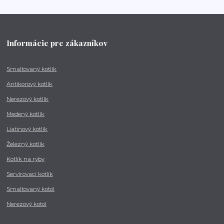
Informácie pre zákazníkov
Smaltovaný kotlík
Antikorový kotlík
Nerezový kotlík
Medený kotlík
Liatinový kotlík
Železný kotlík
Kotlík na ryby
Servírovací kotlík
Smaltovaný kotol
Nerezový kotol