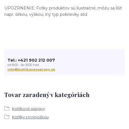
UPOZRNENIE: Fotky produktov sú ilustračné, môžu sa líšiť
napr. šírkou, výškou, iný typ pokrievky atď.
Tel.: +421 902 212 007
od 8:00 - do 16:00 hod
info@kotlikovesupravy.sk
Tovar zaradený v kategóriách
Kotlíkové súpravy
Kotlíky s trojnožkou