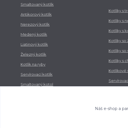
Smaltovaný kotlík
Kotlíky s 
Antikorový kotlík
Kotlíky s 
Nerezový kotlík
Kotlíky s 
Medený kotlík
Kotlíky so
Liatinový kotlík
Kotlíky so
Železný kotlík
Kotlíky s 
Kotlík na ryby
Kotlíkové
Servírovací kotlík
Servírovac
Smaltovaný kotol
Zabíjačko
Nerezový kotol
Náš e-shop a par