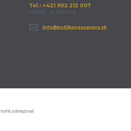
Tel.: +421 902 212 007
od 8:00 - do 16:00 hod
info@kotlikovesupravy.sk
mohli zobrazovať