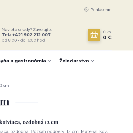
Prihlásenie
Neviete si rady? Zavolajte.
0
ks
Tel.: +421 902 212 007
0 €
od 8:00 - do 16:00 hod
yňa a gastronómia
Železiarstvo
12 cm
cm
kotviaca, ozdobná 12 cm
aca, ozdobná. Rozsah podpery: 12 cm. Materiál: kov.