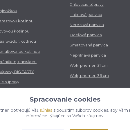
Grilovacie súpravy
trojnožkou
Liatinová panvica
nerezovou kotlinou
Nerezová panvica
kovovou kotlinou
Oceľová panvica
 žiaruvzdor. kotlinou
Smaltovaná panvica
 smaltovanou kotlinou
Nepriľnavá panvica
chráničom, ohniskom
Wok, priemer: 31 cm
 súpravy BIG PARTY
Wok, priemer: 36 cm
ie súpravy
vé súpravy
Spracovanie cookies
tneri potrebujú Váš
súhlas
s použitím súborov cookies, aby Vám 
informácie týkajúce sa Vašich záujmov.