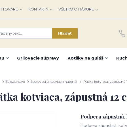
I TOVARU
KONTAKTY
VŠETKO O NÁKUPE
Hľadať
ku
Grilovacie súpravy
Kotlíky na guláš
Kuch
Železiarstvo
Spojovací a kotviaci materiál
Pätka kotviaca, zápustná 
ätka kotviaca, zápustná 12 
Podpera zápustná, 
Podpera zápustná, kotvi