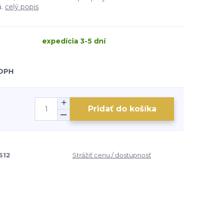
á.
celý popis
expedícia 3-5 dní
 DPH
Pridať do košíka
612
Strážiť cenu / dostupnosť