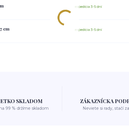
cm
expedícia 3-5 dní
17 cm
expedícia 3-5 dní
ŠETKO SKLADOM
ZÁKAZNÍCKA POD
 na 99 % držíme skladom
Neviete si rady, stačí z