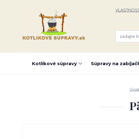
VLASTNOST
Kotlíkové súpravy
Súpravy na zabíjač
Úvod
P