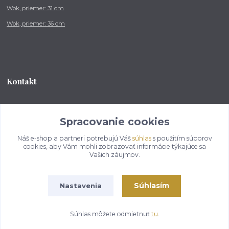
Wok, priemer: 31 cm
Wok, priemer: 36 cm
Kontakt
Tel.: +421 902 212 007
od 8:00 - do 16:00 hod
Spracovanie cookies
Náš e-shop a partneri potrebujú Váš
súhlas
s použitím súborov
info@kotlikovesupravy.sk
cookies, aby Vám mohli zobrazovať informácie týkajúce sa
Vašich záujmov.
Súhlasím
Nastavenia
Copyright © 2017-2050 kotlikovesupravy.sk, všetky práva vyhradené..
Súhlas môžete odmietnuť
tu
.
Vytvorené na
Eshop-rychlo.sk