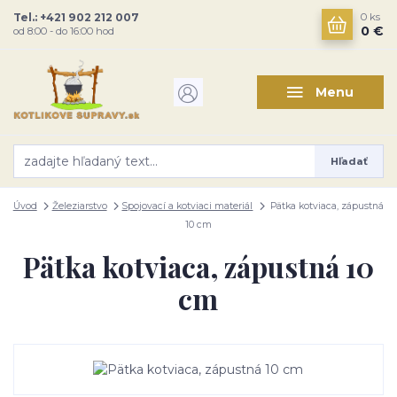
Tel.: +421 902 212 007
0
ks
0 €
od 8:00 - do 16:00 hod
Menu
Hľadať
Úvod
Železiarstvo
Spojovací a kotviaci materiál
Pätka kotviaca, zápustná
10 cm
Pätka kotviaca, zápustná 10
cm