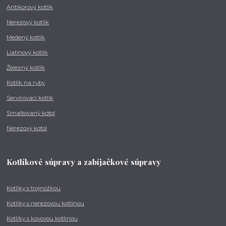
Antikorový kotlík
Nerezový kotlík
Medený kotlík
Liatinový kotlík
Železný kotlík
Kotlík na ryby
Servírovací kotlík
Smaltovaný kotol
Nerezový kotol
Kotlíkové súpravy a zabíjačkové súpravy
Kotlíky s trojnožkou
Kotlíky s nerezovou kotlinou
Kotlíky s kovovou kotlinou