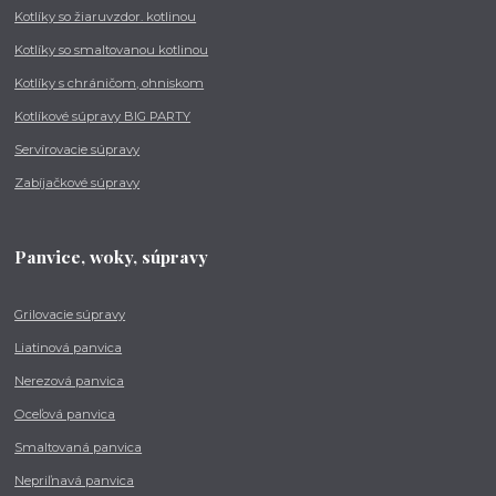
Kotlíky so žiaruvzdor. kotlinou
Kotlíky so smaltovanou kotlinou
Kotlíky s chráničom, ohniskom
Kotlíkové súpravy BIG PARTY
Servírovacie súpravy
Zabíjačkové súpravy
Panvice, woky, súpravy
Grilovacie súpravy
Liatinová panvica
Nerezová panvica
Oceľová panvica
Smaltovaná panvica
Nepriľnavá panvica