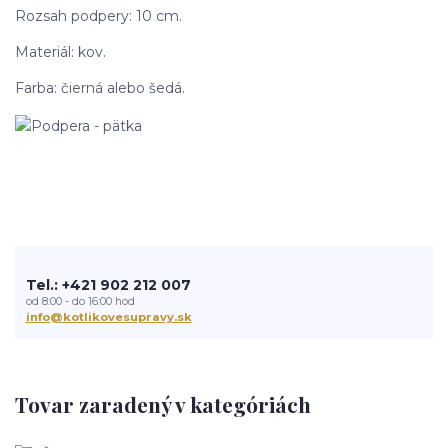
Rozsah podpery: 10 cm.
Materiál: kov.
Farba: čierná alebo šedá.
Tel.: +421 902 212 007
od 8:00 - do 16:00 hod
info@kotlikovesupravy.sk
Tovar zaradený v kategóriách