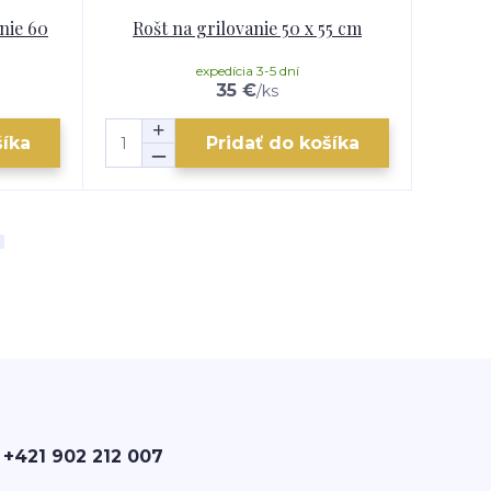
nie 60
Rošt na grilovanie 50 x 55 cm
R
expedícia 3-5 dní
35 €
/
ks
šíka
Pridať do košíka
 +421 902 212 007