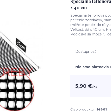
Špeciálna teflónová
x 40 cm
Špeciálna teflónová pod
pečenie zemiakov, hrano
môžete použiť do rúry
Veľkosť: 33 x 40 cm. Hm
Podložka sa môže r...
ce
Dostupnosť
Nie sme platcovia
5,90 €
/
ks
Číslo produktu:
14861