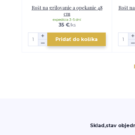
Rošt na grilovanie a opekanie 48
Rošt na
cm
expedícia 3-5 dní
35 €
/
ks
Pridať do košíka
Sklad,stav objed