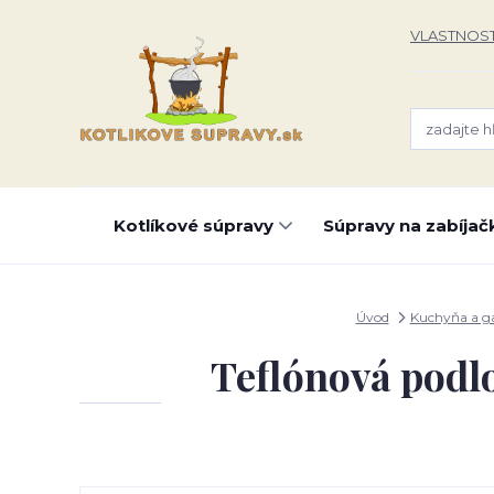
VLASTNOST
Kotlíkové súpravy
Súpravy na zabíjač
Úvod
Kuchyňa a g
Teflónová podlo