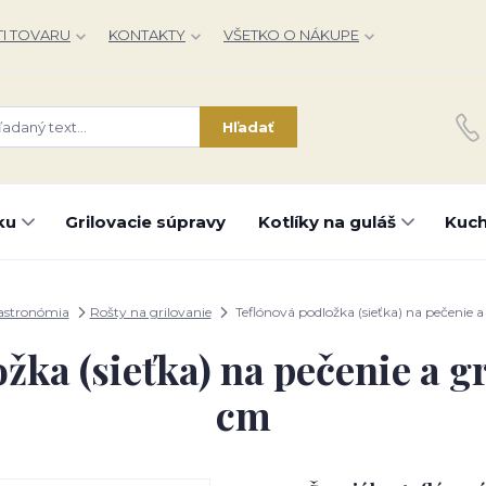
I TOVARU
KONTAKTY
VŠETKO O NÁKUPE
Hľadať
ku
Grilovacie súpravy
Kotlíky na guláš
Kuch
astronómia
Rošty na grilovanie
Teflónová podložka (sieťka) na pečenie a
žka (sieťka) na pečenie a gr
cm