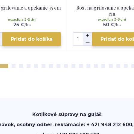
 grilovanie a opekanie 35 cm
Rošt na grilovanie a opeka
cm
expedícia 3-5 dní
expedícia 3-5 dní
25 €
50 €
/
ks
/
ks
Pridať do košíka
Pridať do ko
Kotlikové súpravy na guláš
návok, osobný odber, reklamácie: + 421 948 212 600,