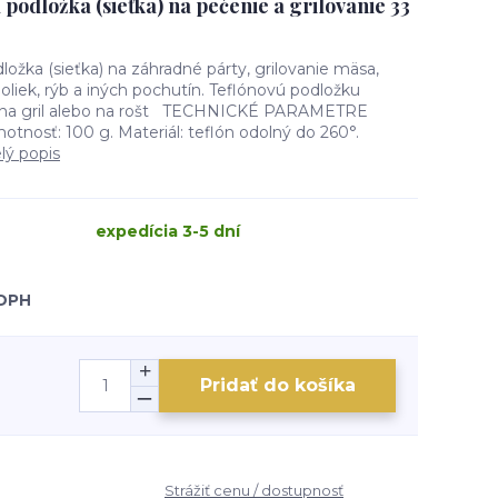
 podložka (sieťka) na pečenie a grilovanie 33
ložka (sieťka) na záhradné párty, grilovanie mäsa,
liek, rýb a iných pochutín. Teflónovú podložku
, na gril alebo na rošt TECHNICKÉ PARAMETRE
otnosť: 100 g. Materiál: teflón odolný do 260°.
lý popis
expedícia 3-5 dní
 DPH
Pridať do košíka
Strážiť cenu / dostupnosť