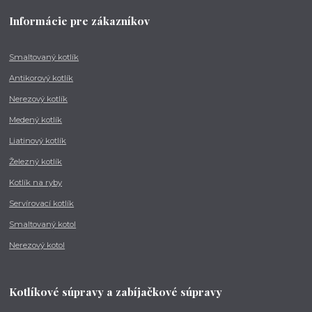
Informácie pre zákazníkov
Smaltovaný kotlík
Antikorový kotlík
Nerezový kotlík
Medený kotlík
Liatinový kotlík
Železný kotlík
Kotlík na ryby
Servírovací kotlík
Smaltovaný kotol
Nerezový kotol
Kotlíkové súpravy a zabíjačkové súpravy