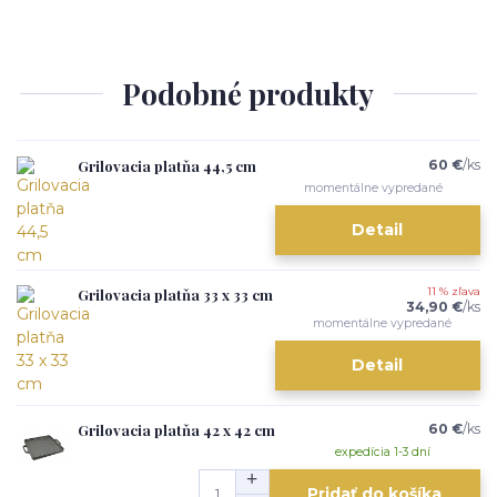
Podobné produkty
Grilovacia platňa 44,5 cm
60 €
/
ks
momentálne vypredané
Detail
Grilovacia platňa 33 x 33 cm
11 % zľava
34,90 €
/
ks
momentálne vypredané
Detail
Grilovacia platňa 42 x 42 cm
60 €
/
ks
expedícia 1-3 dní
Pridať do košíka