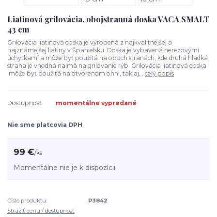
Liatinová grilovácia, obojstranná doska VACA SMALT
43 cm
Grilovácia liatinová doska je vyrobená z najkvalitnejšej a
najznámejšej liatiny v Španielsku. Doska je vybavená nerezovými
úchytkami a môže byť použitá na oboch stranách, kde druhá hladká
strana je vhodná najmä na grilovanie rýb. Grilovácia liatinová doska
môže byť použitá na otvorenom ohni, tak aj...
celý popis
Dostupnosť
momentálne vypredané
Nie sme platcovia DPH
99 €
/
ks
Momentálne nie je k dispozícii
Číslo produktu:
P3842
Strážiť cenu / dostupnosť