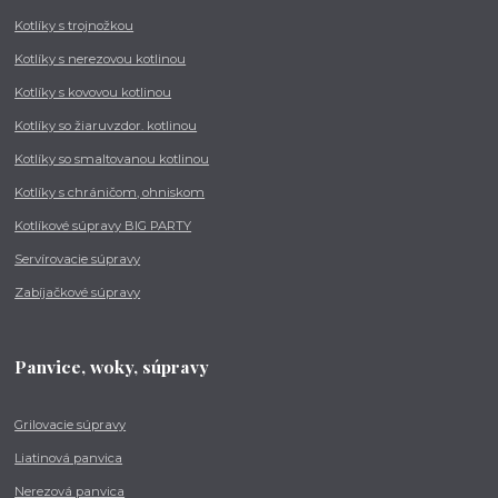
Kotlíky s trojnožkou
Kotlíky s nerezovou kotlinou
Kotlíky s kovovou kotlinou
Kotlíky so žiaruvzdor. kotlinou
Kotlíky so smaltovanou kotlinou
Kotlíky s chráničom, ohniskom
Kotlíkové súpravy BIG PARTY
Servírovacie súpravy
Zabíjačkové súpravy
Panvice, woky, súpravy
Grilovacie súpravy
Liatinová panvica
Nerezová panvica