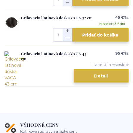
Grilovacia liatinová doska VACA 32 cm
45 €
/
ks
expedícia 3-5 dní
Pridať do košíka
Grilovacia liatinová doska VACA 43
95 €
/
ks
cm
momentálne vypredané
Detail
VÝHODNÉ CENY
Kotlíkové súpravy za nízke ceny