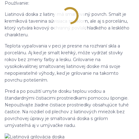
Používanie:
Liatinová doska z liatiny má smaltovaný povrch. Smalt je
kremíková tavenina súvisiaca so sklom, ale aj s porcelánu,
ktorý vytvára kovový ochranný povlak hladkého a lesklého
charakteru.
Teplota vypaľovania v peci je presne na rozhraní skla a
porcelánu. Aj keď je smalt krehký, môže vydržať stovky
rokov bez zmeny farby a lesku. Grilovanie na
vysokokvalitnej smaltovanej liatinovej doske má svoje
nepopierateľné výhody, keď je grilovanie na takomto
povrchu potešením.
Pred a po použití umyte dosku teplou vodou a
štandardnými čistiacimi prostriedkami pomocou špongie.
Nepoužívajte žiadne čistiace prostriedky obsahujúce tuhé
častice. Na rozdiel od plechov z liatinových mriežok bez
povrchovej úpravy je smaltovaná doska s grilom
umývateľná aj v umývačke riadu.