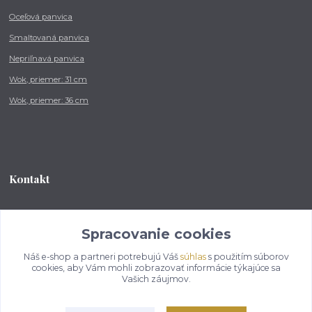
Oceľová panvica
Smaltovaná panvica
Nepriľnavá panvica
Wok, priemer: 31 cm
Wok, priemer: 36 cm
Kontakt
Tel.: +421 902 212 007
od 8:00 - do 16:00 hod
Spracovanie cookies
Náš e-shop a partneri potrebujú Váš
súhlas
s použitím súborov
info@kotlikovesupravy.sk
cookies, aby Vám mohli zobrazovať informácie týkajúce sa
Vašich záujmov.