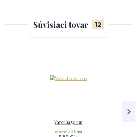
Súvisiaci tovar
12
TOP produkt
Varecha 50 cm
Paprik
expedícia 3-5 dní
e
3,90 €
/
ks