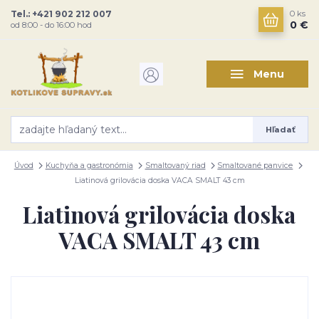
Tel.: +421 902 212 007
0
ks
0 €
od 8:00 - do 16:00 hod
Menu
Hľadať
Úvod
Kuchyňa a gastronómia
Smaltovaný riad
Smaltované panvice
Liatinová grilovácia doska VACA SMALT 43 cm
Liatinová grilovácia doska
VACA SMALT 43 cm