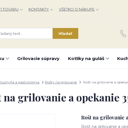
I TOVARU
KONTAKTY
VŠETKO O NÁKUPE
Hľadať
ku
Grilovacie súpravy
Kotlíky na guláš
Kuch
Kuchyňa a gastronómia
Rošty na grilovanie
Rošt na grilovanie a opeka
 na grilovanie a opekanie 
Rošt na grilovanie 
Rošt na grilovanie a op