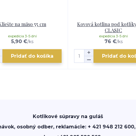
Kliešte na mäso 55 cm
Kovová kotlina pod kotlík
CLASIC
expedícia 3-5 dní
expedícia 3-5 dní
5,90 €
76 €
/
ks
/
ks
Pridať do košíka
Pridať do ko
Kotlikové súpravy na guláš
návok, osobný odber, reklamácie: + 421 948 212 600,