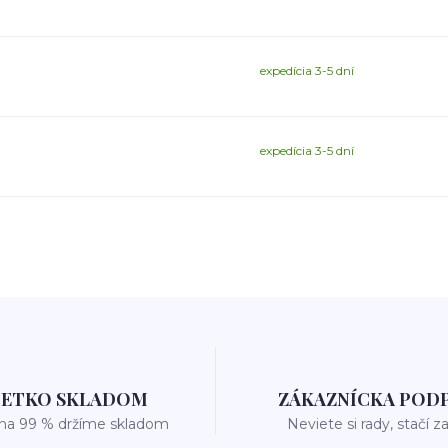
expedícia 3-5 dní
expedícia 3-5 dní
ŠETKO SKLADOM
ZÁKAZNÍCKA POD
 na 99 % držíme skladom
Neviete si rady, stačí z