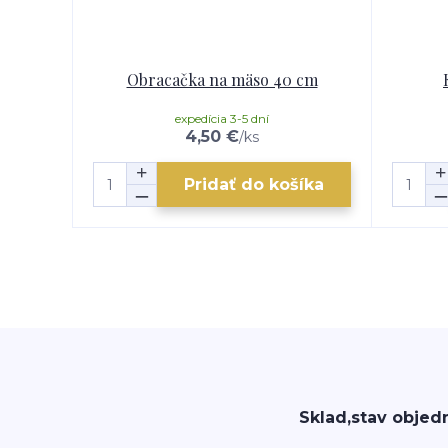
Obracačka na mäso 40 cm
expedícia 3-5 dní
4,50 €
/
ks
Pridať do košíka
Sklad,stav objed