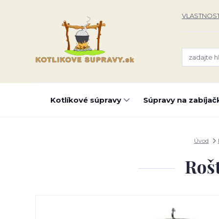
VLASTNOST
Kotlíkové súpravy
Súpravy na zabíjač
Úvod
Rošt