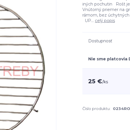
iných pochutin Rošt j
Vnútorný priemer na gri
rámom, bez úchytných 
UP...
celý popis
Dostupnosť
Nie sme platcovia
25 €
/
ks
Číslo produktu:
0234R