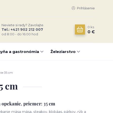
Prihlásenie
Neviete si rady? Zavolajte.
0
ks
Tel.: +421 902 212 007
0 €
od 8:00 - do 16:00 hod
yňa a gastronómia
Železiarstvo
nie 35 cm
35 cm
a opekanie, priemer: 35 cm
ekanie mäsa mäsa, steakov, klobáas, párkov, rýb a