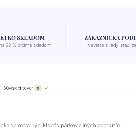
ŠETKO SKLADOM
ZÁKAZNÍCKA POD
 na 99 % držíme skladom
Neviete si rady, stačí z
Súvisiaci tovar
9
opekanie mäsa, rýb, klobás, párkov a iných pochutín.