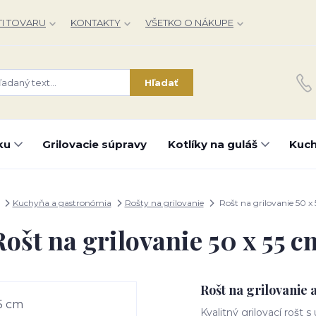
I TOVARU
KONTAKTY
VŠETKO O NÁKUPE
Hľadať
ku
Grilovacie súpravy
Kotlíky na guláš
Kuch
Kuchyňa a gastronómia
Rošty na grilovanie
Rošt na grilovanie 50 x
Rošt na grilovanie 50 x 55 c
Rošt na grilovanie 
Kvalitný grilovací rošt 