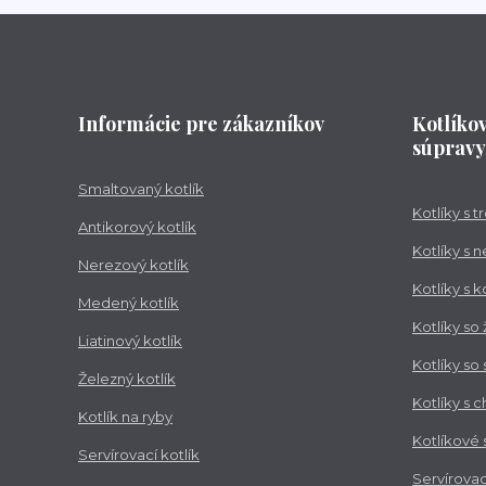
Informácie pre zákazníkov
Kotlíko
súpravy
Smaltovaný kotlík
Kotlíky s 
Antikorový kotlík
Kotlíky s 
Nerezový kotlík
Kotlíky s 
Medený kotlík
Kotlíky so
Liatinový kotlík
Kotlíky so
Železný kotlík
Kotlíky s 
Kotlík na ryby
Kotlíkové
Servírovací kotlík
Servírovac