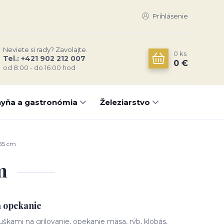
Prihlásenie
Neviete si rady? Zavolajte.
0
ks
Tel.: +421 902 212 007
0 €
od 8:00 - do 16:00 hod
yňa a gastronómia
Železiarstvo
 55 cm
m
a opekanie
s uškami na grilovanie, opekanie mäsa, rýb, klobás,