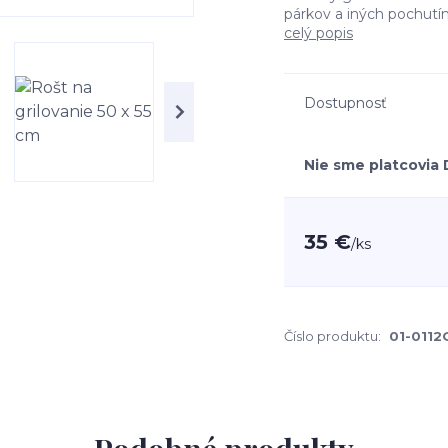
párkov a iných pochutín
celý popis
Dostupnosť
Nie sme platcovia
35 €
/
ks
Číslo produktu:
01-0112