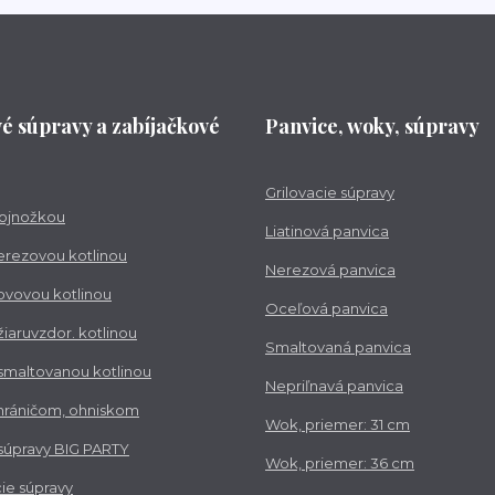
vé súpravy a zabíjačkové
Panvice, woky, súpravy
Grilovacie súpravy
trojnožkou
Liatinová panvica
nerezovou kotlinou
Nerezová panvica
kovovou kotlinou
Oceľová panvica
 žiaruvzdor. kotlinou
Smaltovaná panvica
 smaltovanou kotlinou
Nepriľnavá panvica
chráničom, ohniskom
Wok, priemer: 31 cm
 súpravy BIG PARTY
Wok, priemer: 36 cm
ie súpravy