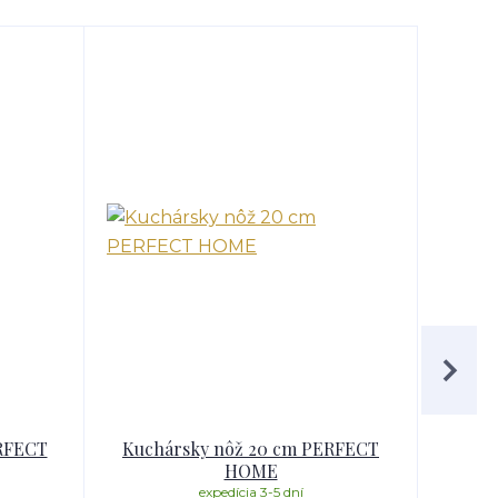
ERFECT
Kuchársky nôž 20 cm PERFECT
Súp
HOME
expedícia 3-5 dní