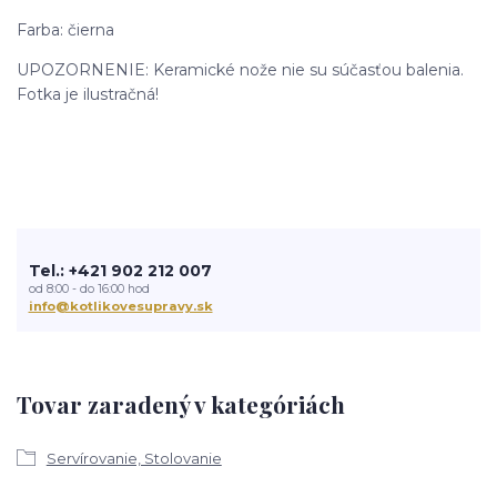
Farba: čierna
UPOZORNENIE: Keramické nože nie su súčasťou balenia.
Fotka je ilustračná!
Tel.: +421 902 212 007
od 8:00 - do 16:00 hod
info@kotlikovesupravy.sk
Tovar zaradený v kategóriách
Servírovanie, Stolovanie