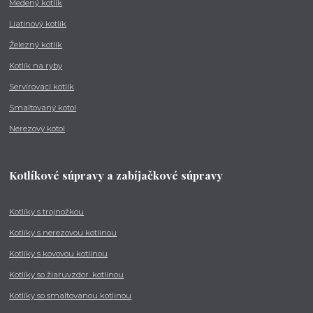
Medený kotlík
Liatinový kotlík
Železný kotlík
Kotlík na ryby
Servírovací kotlík
Smaltovaný kotol
Nerezový kotol
Kotlíkové súpravy a zabíjačkové súpravy
Kotlíky s trojnožkou
Kotlíky s nerezovou kotlinou
Kotlíky s kovovou kotlinou
Kotlíky so žiaruvzdor. kotlinou
Kotlíky so smaltovanou kotlinou