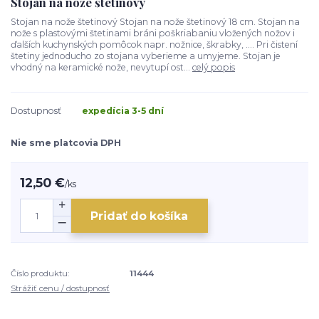
Stojan na nože štetinový
Stojan na nože štetinový Stojan na nože štetinový 18 cm. Stojan na
nože s plastovými štetinami bráni poškriabaniu vložených nožov i
ďalších kuchynských pomôcok napr. nožnice, škrabky, .... Pri čistení
štetiny jednoducho zo stojana vyberieme a umyjeme. Stojan je
vhodný na keramické nože, nevytupí ost...
celý popis
Dostupnosť
expedícia 3-5 dní
Nie sme platcovia DPH
12,50 €
/
ks
Pridať do košíka
Číslo produktu:
11444
Strážiť cenu / dostupnosť