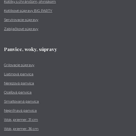
Kotlíky s chráničom, ohniskom
Kotlíkové súpravy BIG PARTY
Servírovacie súpravy
Zabíjačkové súpravy
Panvice, woky, súpravy
Grilovacie súpravy
Liatinová panvica
Nerezová panvica
Oceľová panvica
Smaltovaná panvica
Nepriľnavá panvica
Wok, priemer: 31 cm
Wok, priemer: 36 cm