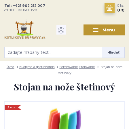
Tel.: +421 902 212 007
0
ks
0 €
od 8:00 - do 16:00 hod
Menu
Hľadať
Úvod
Kuchyňa a gastronómia
Servírovanie, Stolovanie
Stojan na nože
štetinový
Stojan na nože štetinový
Akcia