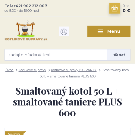
Tel.: +421 902 212 007
0
ks
0 €
od 8:00 - do 16:00 hod
Menu
Hľadať
Úvod
Kotlíkové súpravy
Kotlíkové súpravy BIG PARTY
Smaltovaný kotol
50 L + smaltované taniere PLUS 600
Smaltovaný kotol 50 L +
smaltované taniere PLUS
600
Novinka