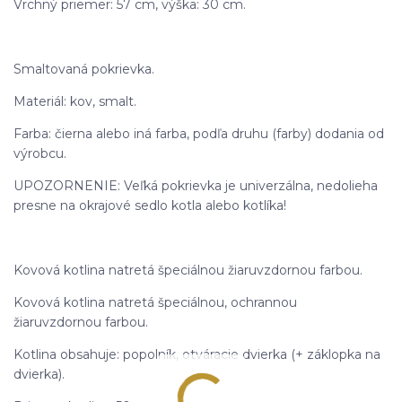
Vrchný priemer: 57 cm, výška: 30 cm.
Smaltovaná pokrievka.
Materiál: kov, smalt.
Farba: čierna alebo iná farba, podľa druhu (farby) dodania od
výrobcu.
UPOZORNENIE: Veľká pokrievka je univerzálna, nedolieha
presne na okrajové sedlo kotla alebo kotlíka!
Kovová kotlina natretá špeciálnou žiaruvzdornou farbou.
Kovová kotlina natretá špeciálnou, ochrannou
žiaruvzdornou farbou.
Kotlina obsahuje: popolník, otváracie dvierka (+ záklopka na
dvierka).