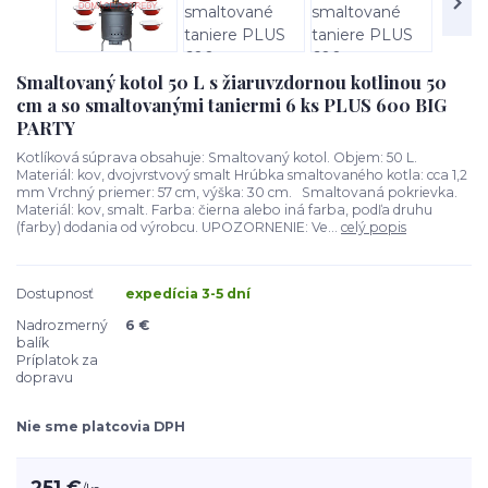
Smaltovaný kotol 50 L s žiaruvzdornou kotlinou 50
cm a so smaltovanými taniermi 6 ks PLUS 600 BIG
PARTY
Kotlíková súprava obsahuje: Smaltovaný kotol. Objem: 50 L.
Materiál: kov, dvojvrstvový smalt Hrúbka smaltovaného kotla: cca 1,2
mm Vrchný priemer: 57 cm, výška: 30 cm. Smaltovaná pokrievka.
Materiál: kov, smalt. Farba: čierna alebo iná farba, podľa druhu
(farby) dodania od výrobcu. UPOZORNENIE: Ve...
celý popis
Dostupnosť
expedícia 3-5 dní
Nadrozmerný
6 €
balík
Príplatok za
dopravu
Nie sme platcovia DPH
251 €