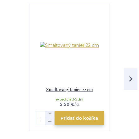
Smaltovaný tanier 22 cm
Sit
expedícia 3-5 dní
mome
5,50 €
/
ks
Pridať do košíka