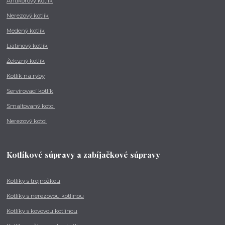
Antikorový kotlík
Nerezový kotlík
Medený kotlík
Liatinový kotlík
Železný kotlík
Kotlík na ryby
Servírovací kotlík
Smaltovaný kotol
Nerezový kotol
Kotlíkové súpravy a zabíjačkové súpravy
Kotlíky s trojnožkou
Kotlíky s nerezovou kotlinou
Kotlíky s kovovou kotlinou