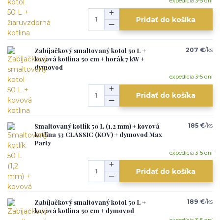
expedícia 3-5 dní
Pridať do košíka
Zabíjačkový smaltovaný kotol 50 L +
207 €
/
ks
kovová kotlina 50 cm + horák 7 kW +
dymovod
expedícia 3-5 dní
Pridať do košíka
Smaltovaný kotlík 50 L (1,2 mm) + kovová
185 €
/
ks
kotlina 53 CLASSIC (KOV) + dymovod Max
Party
expedícia 3-5 dní
Pridať do košíka
Zabíjačkový smaltovaný kotol 50 L +
189 €
/
ks
kovová kotlina 50 cm + dymovod