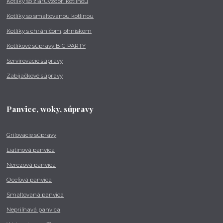
Kotlíky so žiaruvzdor. kotlinou
Kotlíky so smaltovanou kotlinou
Kotlíky s chráničom, ohniskom
Kotlíkové súpravy BIG PARTY
Servírovacie súpravy
Zabíjačkové súpravy
Panvice, woky, súpravy
Grilovacie súpravy
Liatinová panvica
Nerezová panvica
Oceľová panvica
Smaltovaná panvica
Nepriľnavá panvica