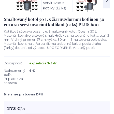
Smaltovaný kotol 50 L s žiaruvzdornou kotlinou 50
cm a so servírovacími kotlíkmi (12 ks) PLUS 600
Kotlíková súprava obsahuje: Smaltovaný kotol. Objem: 50 L.
Materiál: kov, dvojvrstvový smalt Hrúbka smaltovaného kotla: cca 1,2
mm Vrchný priemer: 57 cm, výška: 30 cm. Smaltovaná pokrievka.
Materiál: kov, smalt. Farba: čierna alebo iná farba, podľa druhu
(farby) dodania od výrobcu. UPOZORNENIE: Ve...
celý popis
Dostupnosť
expedícia 3-5 dní
Nadrozmerný
6 €
balík
Príplatok za
dopravu
Nie sme platcovia DPH
273 €
/
ks