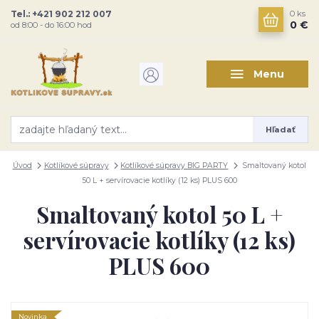
Tel.: +421 902 212 007
0
ks
0 €
od 8:00 - do 16:00 hod
Menu
Hľadať
Úvod
Kotlíkové súpravy
Kotlíkové súpravy BIG PARTY
Smaltovaný kotol
50 L + servírovacie kotlíky (12 ks) PLUS 600
Smaltovaný kotol 50 L +
servírovacie kotlíky (12 ks)
PLUS 600
Novinka