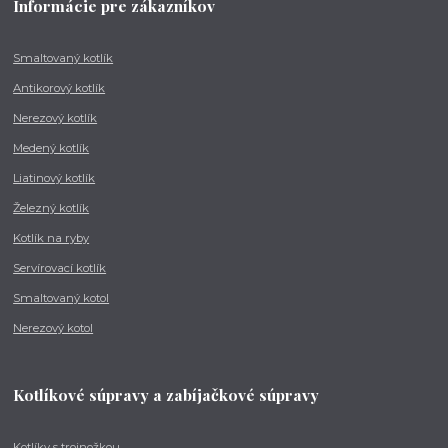
Informácie pre zákazníkov
Smaltovaný kotlík
Antikorový kotlík
Nerezový kotlík
Medený kotlík
Liatinový kotlík
Železný kotlík
Kotlík na ryby
Servírovací kotlík
Smaltovaný kotol
Nerezový kotol
Kotlíkové súpravy a zabíjačkové súpravy
Kotlíky s trojnožkou