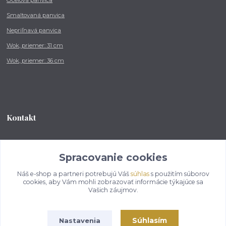
Smaltovaná panvica
Nepriľnavá panvica
Wok, priemer: 31 cm
Wok, priemer: 36 cm
Kontakt
Tel.: +421 902 212 007
od 8:00 - do 16:00 hod
Spracovanie cookies
Náš e-shop a partneri potrebujú Váš
súhlas
s použitím súborov
info@kotlikovesupravy.sk
cookies, aby Vám mohli zobrazovať informácie týkajúce sa
Vašich záujmov.
Súhlasím
Nastavenia