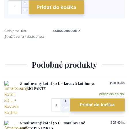
Pridať do košíka
Číslo produktu:
4505008600BP
Strážiť cenu / dostupnosť
Podobné produkty
Smaltovaný kotol 50 L + kovová kotlina 50
190 €
/
ks
cm BIG PARTY
expedícia 3-5 dní
Pridať do košíka
Smaltovaný kotol 50 L + smaltované
221 €
/
ks
taniere BIG PARTY