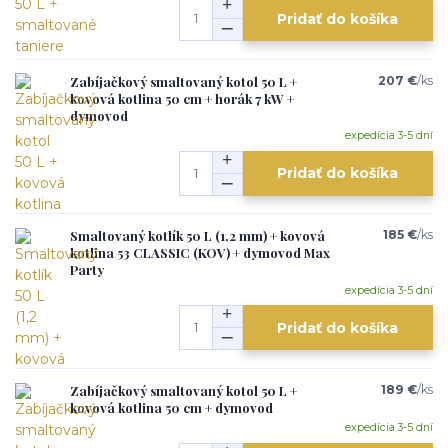
Pridať do košíka
Zabíjačkový smaltovaný kotol 50 L +
207 €
/
ks
kovová kotlina 50 cm + horák 7 kW +
dymovod
expedícia 3-5 dní
Pridať do košíka
Smaltovaný kotlík 50 L (1,2 mm) + kovová
185 €
/
ks
kotlina 53 CLASSIC (KOV) + dymovod Max
Party
expedícia 3-5 dní
Pridať do košíka
Zabíjačkový smaltovaný kotol 50 L +
189 €
/
ks
kovová kotlina 50 cm + dymovod
expedícia 3-5 dní