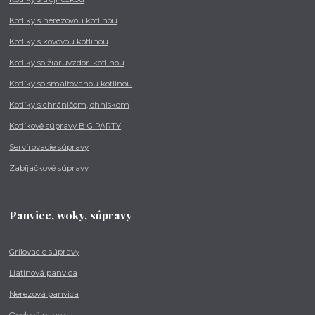
Kotlíky s nerezovou kotlinou
Kotlíky s kovovou kotlinou
Kotlíky so žiaruvzdor. kotlinou
Kotlíky so smaltovanou kotlinou
Kotlíky s chráničom, ohniskom
Kotlíkové súpravy BIG PARTY
Servírovacie súpravy
Zabíjačkové súpravy
Panvice, woky, súpravy
Grilovacie súpravy
Liatinová panvica
Nerezová panvica
Oceľová panvica