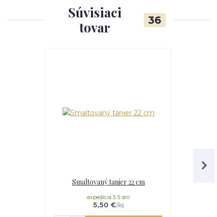
Súvisiaci
36
tovar
Smaltovaný tanier 22 cm
Sit
expedícia 3-5 dní
mome
5,50 €
/
ks